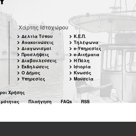
Χάρτης Ιστοχώρου
Δελτία Τύπου
Κ.Ε.Π.
Ανακοινώσεις
Τηλέφωνα
Διαγωνισμοί
e-Υπηρεσίες
Προσλήψεις
e-Αιτήματα
Διαβουλεύσεις
Η Πόλη
Εκδηλώσεις
Ιστορία
Ο Δήμος
Κνωσός
Υπηρεσίες
Μουσεία
ροι Χρήσης
ιμότητας
Πλοήγηση
FAQs
RSS