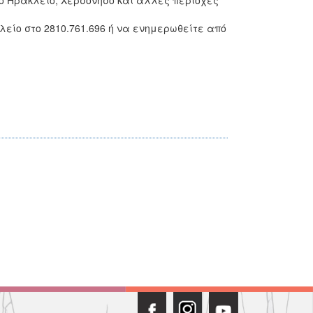
 Ηράκλειο, Χερσόνησο και άλλες περιοχές
είο στο 2810.761.696 ή να ενημερωθείτε από