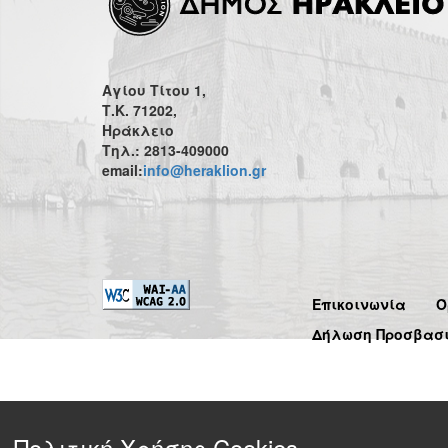
Αγίου Τίτου 1,
Τ.Κ. 71202,
Ηράκλειο
Τηλ.: 2813-409000
email:
info@heraklion.gr
Επικοινωνία
Ό
Δήλωση Προσβασ
Πολιτική Χρήσης Cookies