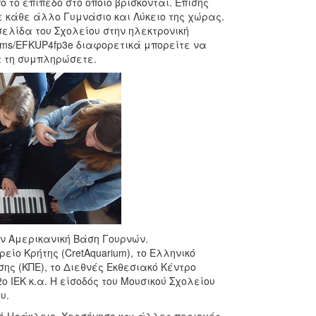
 το επίπεδο στο οποίο βρίσκονται. Επίσης
 κάθε άλλο Γυμνάσιο και Λύκειο της χώρας.
σελίδα του Σχολείου στην ηλεκτρονική
/forms/EFKUP4fp3e διαφορετικά μπορείτε να
α τη συμπληρώσετε.
ην Αμερικανική Βάση Γουρνών.
ίο Κρήτης (CretAquarium), το Ελληνικό
ς (ΚΠΕ), το Διεθνές Εκθεσιακό Κέντρο
o ΙΕΚ κ.α. Η είσοδός του Μουσικού Σχολείου
υ.