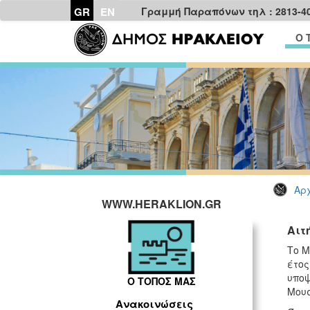
GR
EN
Γραμμή Παραπόνων τηλ : 2813-4
Ο 
Αρχ
WWW.HERAKLION.GR
Αιτ
Το Μ
έτος
υποψ
Ο ΤΟΠΟΣ ΜΑΣ
Μουσ
Ανακοινώσεις