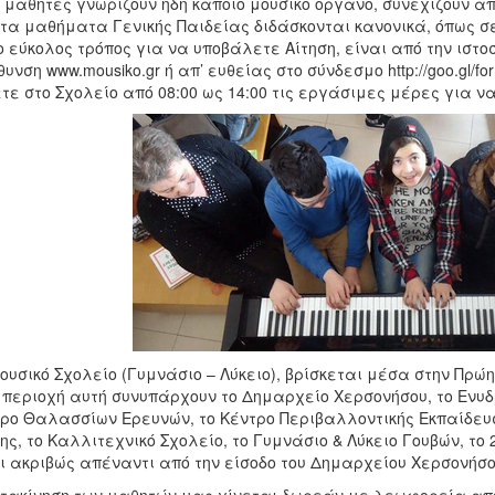
 μαθητές γνωρίζουν ήδη κάποιο μουσικό όργανο, συνεχίζουν από
τα μαθήματα Γενικής Παιδείας διδάσκονται κανονικά, όπως σε
ο εύκολος τρόπος για να υποβάλετε Αίτηση, είναι από την ιστο
θυνση www.mousiko.gr ή απ’ ευθείας στο σύνδεσμο http://goo.gl
τε στο Σχολείο από 08:00 ως 14:00 τις εργάσιμες μέρες για ν
ουσικό Σχολείο (Γυμνάσιο – Λύκειο), βρίσκεται μέσα στην Πρώ
 περιοχή αυτή συνυπάρχουν το Δημαρχείο Χερσονήσου, το Ενυδρε
ρο Θαλασσίων Ερευνών, το Κέντρο Περιβαλλοντικής Εκπαίδευση
ης, το Καλλιτεχνικό Σχολείο, το Γυμνάσιο & Λύκειο Γουβών, το 2
ι ακριβώς απέναντι από την είσοδο του Δημαρχείου Χερσονήσο