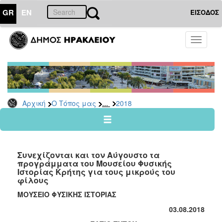
GR
EN
ΕΙΣΟΔΟΣ
Ο
Toggle
ΤΟΠΟΣ
navigati
ΜΑΣ
Ανακοινώσεις
Αρχείο
2026
...
Αρχική
Ο Τόπος μας
2018
2025
2024
2023
Συνεχίζονται και τον Αύγουστο τα
2022
προγράμματα του Μουσείου Φυσικής
Ιστορίας Κρήτης για τους μικρούς του
2021
φίλους
2020
ΜΟΥΣΕΙΟ ΦΥΣΙΚΗΣ ΙΣΤΟΡΙΑΣ
2019
03
.0
8
.2018
2018