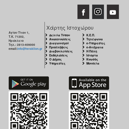
Χάρτης Ιστοχώρου
Αγίου Τίτου 1,
Δελτία Τύπου
Κ.Ε.Π.
Τ.Κ. 71202,
Ανακοινώσεις
Τηλέφωνα
Ηράκλειο
Διαγωνισμοί
e-Υπηρεσίες
Τηλ.: 2813-409000
Προσλήψεις
e-Αιτήματα
email:
info@heraklion.gr
Διαβουλεύσεις
Η Πόλη
Εκδηλώσεις
Ιστορία
Ο Δήμος
Κνωσός
Υπηρεσίες
Μουσεία