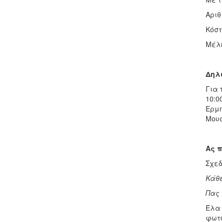
Αριθ
Κόστ
Μέλη
Δηλ
Για 
10:0
Ερμη
Μουσ
Ας 
Σχεδ
Κάθε
Πας 
Έλα 
φωτο