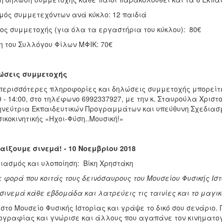
μός συμμετεχόντων ανά κύκλο: 12 παιδιά
ος συμμετοχής (για όλα τα εργαστήρια του κύκλου): 80€
 του Συλλόγου Φίλων ΜΦΙΚ: 70€
ώσεις συμμετοχής
περισσότερες πληροφορίες και δηλώσεις συμμετοχής μπορείτ
0 - 14:00, στο τηλέφωνο 6992337927, με την κ. Σταυρούλα Χρισ
νεύτρια Εκπαιδευτικών Προγραμμάτων και υπεύθυνη Σχεδιασμ
ικοκινητικής «Ηχοι-Φύση..Μουσική!»
παίξουμε σινεμά!
-
10 Νοεμβρίου 2018
ιασμός και υλοποίηση: Βίκη Χρηστάκη
 φορά που κοιτάς τους δεινόσαυρους του Μουσείου Φυσικής Ιστο
σινεμά κάθε εβδομάδα και λατρεύεις τις ταινίες και το μαγικ
στο Μουσείο Φυσικής Ιστορίας και γράψε το δικό σου σενάριο. Γ
γραφίας και γνώρισε και άλλους που αγαπάνε τον κινηματογ