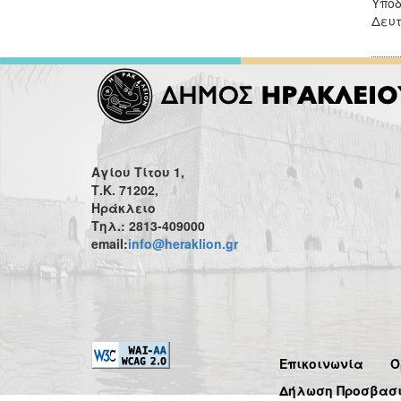
Υποδ
Δευτ
Αγίου Τίτου 1,
Τ.Κ. 71202,
Ηράκλειο
Τηλ.: 2813-409000
email:
info@heraklion.gr
Επικοινωνία
Ό
Δήλωση Προσβασ