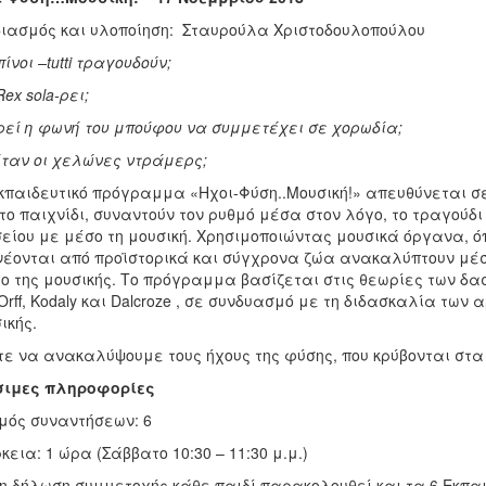
ιασμός και υλοποίηση: Σταυρούλα Χριστοδουλοπούλου
πίνοι –
tutti
τραγουδούν;
Rex
sola
-ρει;
εί η φωνή του μπούφου να συμμετέχει σε χορωδία;
ταν οι χελώνες ντράμερς;
κπαιδευτικό πρόγραμμα «Ηχοι-Φύση..Μουσική!» απευθύνεται σε
το παιχνίδι, συναντούν τον ρυθμό μέσα στον λόγο, το τραγούδι 
είου με μέσο τη μουσική. Χρησιμοποιώντας μουσικά όργανα, 
έονται από προϊστορικά και σύγχρονα ζώα ανακαλύπτουν μέσα
ο της μουσικής. Το πρόγραμμα βασίζεται στις θεωρίες των δασ
Orff, Kodaly και Dalcroze , σε συνδυασμό με τη διδασκαλία των
ικής.
ε να ανακαλύψουμε τους ήχους της φύσης, που κρύβονται στα 
σιμες πληροφορίες
μός συναντήσεων: 6
κεια: 1 ώρα (Σάββατο 10:30 – 11:30 μ.μ.)
η δήλωση συμμετοχής κάθε παιδί παρακολουθεί και τα 6 Εκπα