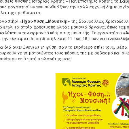
ουσείο Φυσικής Ιστορίας Κρήτης – Πανεπιστήμιο Κρήτης το
Σάββ
ους εργαστηρίων που συνδυάζουν την καλλιτεχνική δημιουργία
κίλα της ερεθίσματα.
εργαστήρι
«Ηχοι-Φύση...Μουσική!»
της Σταυρούλας Χριστοδουλ
5 ετών τα οποία χρησιμοποιώντας μουσικά όργανα, όπως ταμπ
αλύπτουν τον αρμονικό κόσμο της μουσικής. Το εργαστήριο
«Α
ι την ευκαιρία σε παιδιά ηλικίας 11 έως 16 ετών να ανακαλύψ
αιδιά οικειώνονται τη φύση, σαν το ευρύτερο σπίτι τους, μέσα
ουργούν χρησιμοποιώντας τους πόρους της με σεβασμό και οικ
σσότερο από ποτέ ο πλανήτης μας!