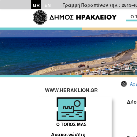
GR
EN
Γραμμή Παραπόνων τηλ : 2813-4
Ο 
Αρχ
WWW.HERAKLION.GR
Δύο
Ο ΤΟΠΟΣ ΜΑΣ
Ανακοινώσεις