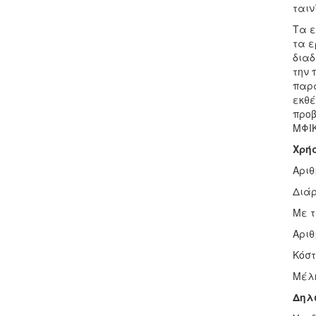
ταιν
Τα ε
τα ε
διαδ
την 
παρα
εκθέ
προβ
ΜΦΙΚ
Χρή
Αριθ
Διάρ
Με τ
Αριθ
Κόστ
Μέλη
Δηλ