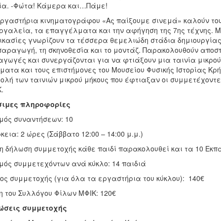
ία. -Φώτα! Κάμερα και…Πάμε!
ργαστήρια κινηματογράφου «Ας παίξουμε σινεμά» καλούν του
ργαλεία, τα επαγγέλματα και την αφήγηση της 7ης τέχνης. Μ
ικασίες γνωρίζουν τα τέσσερα θεμελιώδη στάδια δημιουργίας 
παραγωγή, τη σκηνοθεσία και το μοντάζ. Παρακολουθούν απο
γωγές και συνεργάζονται για να φτιάξουν μια ταινία μικρο
ματα και τους επιστήμονες του Μουσείου Φυσικής Ιστορίας Κρ
ολή των ταινιών μικρού μήκους που έφτιαξαν οι συμμετέχοντε
.
σιμες πληροφορίες
μός συναντήσεων: 10
κεια: 2 ώρες (Σάββατο 12:00 – 14:00 μ.μ.)
η δήλωση συμμετοχής κάθε παιδί παρακολουθεί και τα 10 Εκπ
μός συμμετεχόντων ανά κύκλο: 14 παιδιά
ος συμμετοχής (για όλα τα εργαστήρια του κύκλου): 140€
 του Συλλόγου Φίλων ΜΦΙΚ: 120€
ώσεις συμμετοχής