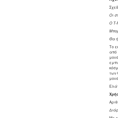
Σχεδ
Οι σ
Ο
T
-
Μπορ
Θα ή
Το ε
από 
μουσ
εμπν
κόσμ
των 
μουσ
Ελάτ
Χρή
Αριθ
Διάρ
Με τ