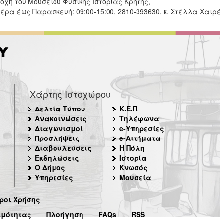
οχή του Μουσείου Φυσικής Ιστορίας Κρήτης,
έρα έως Παρασκευή: 09:00-15:00, 2810-393630, κ. Στέλλα Χαιρ
Χάρτης Ιστοχώρου
Δελτία Τύπου
Κ.Ε.Π.
Ανακοινώσεις
Τηλέφωνα
Διαγωνισμοί
e-Υπηρεσίες
Προσλήψεις
e-Αιτήματα
Διαβουλεύσεις
Η Πόλη
Εκδηλώσεις
Ιστορία
Ο Δήμος
Κνωσός
Υπηρεσίες
Μουσεία
ροι Χρήσης
ιμότητας
Πλοήγηση
FAQs
RSS