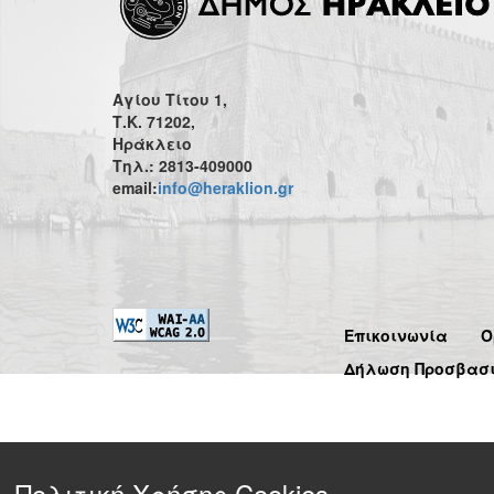
Αγίου Τίτου 1,
Τ.Κ. 71202,
Ηράκλειο
Τηλ.: 2813-409000
email:
info@heraklion.gr
Επικοινωνία
Ό
Δήλωση Προσβασ
Πολιτική Χρήσης Cookies