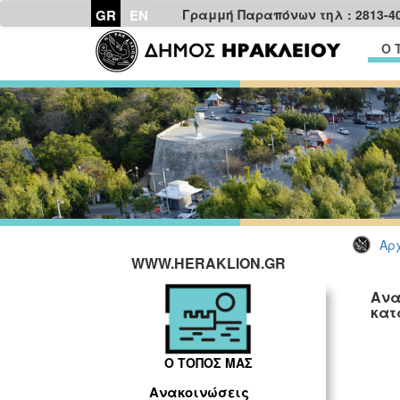
GR
EN
Γραμμή Παραπόνων τηλ : 2813-4
Ο 
Αρχ
WWW.HERAKLION.GR
Ανα
κατ
Ο ΤΟΠΟΣ ΜΑΣ
Ανακοινώσεις