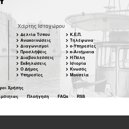
Χάρτης Ιστοχώρου
Δελτία Τύπου
Κ.Ε.Π.
Ανακοινώσεις
Τηλέφωνα
Διαγωνισμοί
e-Υπηρεσίες
Προσλήψεις
e-Αιτήματα
Διαβουλεύσεις
Η Πόλη
Εκδηλώσεις
Ιστορία
Ο Δήμος
Κνωσός
Υπηρεσίες
Μουσεία
ροι Χρήσης
ιμότητας
Πλοήγηση
FAQs
RSS