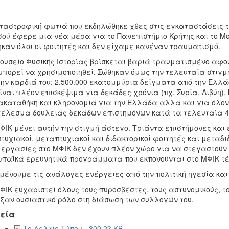
ταστροφική φωτιά που εκδηλώθηκε χθες στις εγκαταστάσεις 
ού έφερε μια νέα μέρα για το Πανεπιστήμιο Κρήτης και το Μο
καν όλοι οι φοιτητές και δεν είχαμε κανέναν τραυματισμό.
ουσείο Φυσικής Ιστορίας βρίσκεται βαριά τραυματισμένο αφο
μπορεί να χρησιμοποιηθεί. Σώθηκαν όμως την τελευταία στιγμ
την καρδιά του: 2.500.000 εκατομμύρια δείγματα από την Ελλά
ίναι πλέον επισκέψιμα για δεκάδες χρόνια (πχ. Συρία, Λιβύη)
καταθήκη και κληρονομιά για την Ελλάδα αλλά και για όλον 
έλεσμα δουλειάς δεκάδων επιστημόνων κατά τα τελευταία 4
ΦΙΚ μένει αυτήν την στιγμή άστεγο. Τριάντα επιστήμονες κα
τυχιακοί, μεταπτυχιακοί και διδακτορικοί φοιτητές και μεταδ
 εργασίες στο ΜΦΙΚ δεν έχουν πλέον χώρο για να στεγαστούν 
παϊκά ερευνητικά προγράμματα που εκπονούνται στο ΜΦΙΚ τέ
μένουμε τις ανάλογες ενέργειες από την πολιτική ηγεσία και 
ΦΙΚ ευχαριστεί όλους τους πυροσβέστες, τους αστυνομικούς, το
ξαν ουσιαστικό ρόλο στη διάσωση των συλλογών του.
εία
Το Δελτίο Τύπου - 300.23 KB