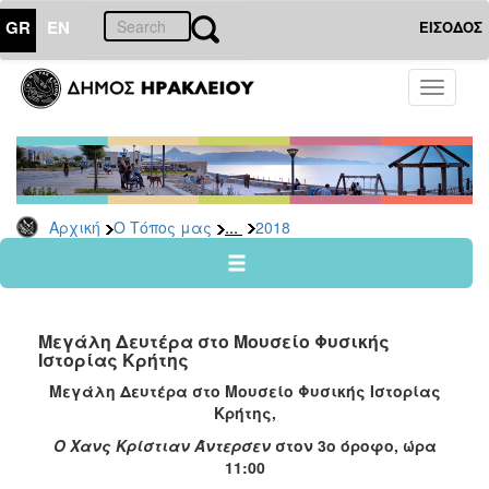
GR
EN
ΕΙΣΟΔΟΣ
Ο
Toggle
ΤΟΠΟΣ
navigati
ΜΑΣ
Ανακοινώσεις
Αρχείο
2026
...
Αρχική
Ο Τόπος μας
2018
2025
2024
2023
Μεγάλη Δευτέρα στο Μουσείο Φυσικής
2022
Ιστορίας Κρήτης
2021
Μεγάλη Δευτέρα στο Μουσείο Φυσικής Ιστορίας
Κρήτης,
2020
Ο Χανς Κρίστιαν Άντερσεν
στον 3ο όροφο, ώρα
2019
11:00
2018