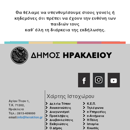
Θα θέλαμε να υπενθυμίσουμε στους γονείς ή
κηδεμόνες ότι πρέπει να έχουν την ευθύνη των
παιδιών τους
καθ’ όλη τη διάρκεια της εκδήλωσης.
Χάρτης Ιστοχώρου
Αγίου Τίτου 1,
Δελτία Τύπου
Κ.Ε.Π.
Τ.Κ. 71202,
Ανακοινώσεις
Τηλέφωνα
Ηράκλειο
Διαγωνισμοί
e-Υπηρεσίες
Τηλ.: 2813-409000
Προσλήψεις
e-Αιτήματα
email:
info@heraklion.gr
Διαβουλεύσεις
Η Πόλη
Εκδηλώσεις
Ιστορία
Ο Δήμος
Κνωσός