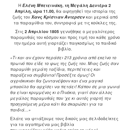
Η
Ελένη Μπετεινάκη,
τη Μεγάλη Δευτέρα 2
Απρίλη, ώρα 11.00
,
θα αφηγηθεί την ιστορία της
ζωής του
Χανς Κρίστιαν Άντερσεν
και μερικά από
τα παραμύθια του, συντροφιά με τις κούκλες της.
Στις
2 Απριλίου 1805
γεννήθηκε ο μεγαλύτερος
παραμυθάς του κόσμου και προς τιμή του κάθε χρόνο
την ημέρα αυτή γιορτάζει παγκοσμίως το παιδικό
βιβλίο.
«Τι και αν έχουν περάσει 213 χρόνια από εκείνο το
πρωινό που είδε το φως της ζωής του. Μιας ζωής σαν
παραμύθι γεμάτη ταξίδια, περιπέτειες και
παράξενα συμβάντα! Προσέξτε όμως! Οι
αγριόκυκνοι
θα ζωντανέψουν και ένα μαγικό
μπαούλο θα αρχίσει να πετάει! Κάπου σε μια γωνιά
θα είναι κρυμμένος κι ο Πινόκιο, γιατί σαν άλλος
μεγάλος παραμυθάς που ’χε κι αυτός γιορτή την
προηγούμενη μέρα κάτι θα σκαρώσει για τα
παιδιά…»
Ελάτε να φτιάξουμε τους δικούς μας σελιδοδείκτες
για τα αγαπημένα μας βιβλία
που γιορτάζουν κάθε χρόνο τούτη τη μέρα!