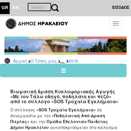
GR
EN
ΕΙΣΟΔΟΣ
Ο
Toggle
ΤΟΠΟΣ
navigati
ΜΑΣ
Ανακοινώσεις
Αρχείο
2026
...
Αρχική
Ο Τόπος μας
2018
2025
2024
2023
Βιωματική δράση Κυκλοφοριακής Αγωγής
2022
«Με τον Τάλω οδηγό, ποδηλάτη και πεζό»
από το σύλλογο «SOS Τροχαία Εγκλήματα»
2021
Ο σύλλογος
«
SOS
Τροχαία Εγκλήματα»
σε
2020
συνεργασία με την
«Ποδηλατική Από-Δραση
2019
Πιερίας»
και την
Ομάδα Εθελοντών Παιδείας
Δήμου Ηρακλείου
ανταποκρινόμενοι στο κάλεσμα
2018