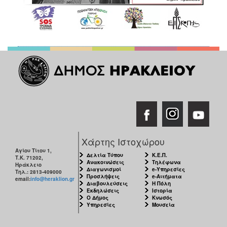
Χάρτης Ιστοχώρου
Αγίου Τίτου 1,
Δελτία Τύπου
Κ.Ε.Π.
Τ.Κ. 71202,
Ανακοινώσεις
Τηλέφωνα
Ηράκλειο
Διαγωνισμοί
e-Υπηρεσίες
Τηλ.: 2813-409000
Προσλήψεις
e-Αιτήματα
email:
info@heraklion.gr
Διαβουλεύσεις
Η Πόλη
Εκδηλώσεις
Ιστορία
Ο Δήμος
Κνωσός
Υπηρεσίες
Μουσεία