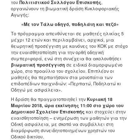
του
Πολιτιστικού Συλλόγου Επισκοπής
,
2017
οργανώνουν τη βιωματική δράση Κυκλοφοριακής
Αγωγής:
2016
«Με τον Τάλω οδηγό, ποδηλάτη και πεζό»
2015
Το πρόγραμμα απευθύνεται σε μαθητές ηλικίας 5
2012
μέχρι 12 ετών και περιλαμβάνει, αρχικά, μια
2011
θεωρητική προσέγγιση με κανόνες του ΚΟΚ με στόχο
την ευαισθητοποίηση για την ορθή οδηγική
συμπεριφορά, ενώ στη συνέχεια θα ακολουθήσει
βιωματική προσέγγιση
σε ειδικά διαμορφωμένο
χώρο, στο προαύλιο του σχολείου. Επιπλέον οι
Ο
μαθητές θα περπατήσουν στα μονοπάτια των
ΔΗΜΟΣ
επιδαπέδιων παιχνιδιών: «Περπατώ, Ποδηλατώ κι
Οδηγώ με ασφάλεια».
ΠΟΛΙΤΙΣΜΟΣ
Η δράση θα πραγματοποιηθεί την
Κυριακή
18
Μαρτίου 2018, ώρα εκκίνησης 11:00 στο χώρο του
ΑΝΘΕΚΤΙΚΗ
Δημοτικού Σχολείου Επισκοπής
και στοχεύει στην
ΠΟΛΗ
ευαισθητοποίηση – ενημέρωση των μαθητών για την
Οδική ασφάλεια, με σκοπό να συμβάλλει στη
διαμόρφωση συνειδητοποιημένων χρηστών του
Οδικού δικτύου.