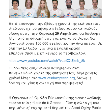
Επτά επώνυμοι, την έβδομη χρονιά της εκστρατείας,
στέλνουν ηχηρό μήνυμα εθελοντισμού και καλούν
όλους εμας,
την Κυριακή 29 Απριλίου
, να δώσουμε
λίγη από τη δύναμή μας για ένα κοινό σκοπό: Να
συντονιστούμε 150.000 εθελοντές την ίδια ημέρα, σε
όλη την Ελλάδα, για μια μεγάλη δράση
εθελοντισμού με επίκεντρο το περιβάλλον.
https://www.youtube.com/watch?v=eXQUjxnb_8k
Οι δράσεις αυξάνονται καθημερνά στον
πανελλαδικό χάρτη της εκστρατείας. Μην χάνεις
χρόνο! Μπες στο
www.letsdoitgreece.org
, διάλεξε
δράση και γίνε η αλλαγή που περιμένεις!
Η Οργανωτική Ομάδα Εθελοντών της πανελλαδικής
εκστρατείας “Let’s do it Greece – Γίνε η αλλαγή που
περιμένεις” ευχαριστεί θερμά την Asset Ogilvy Public