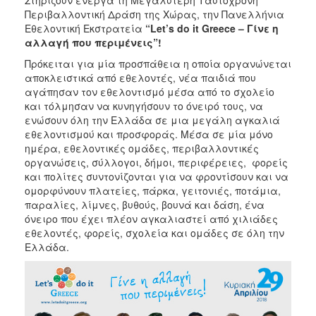
Περιβαλλοντική Δράση της Χώρας, την Πανελλήνια
2017
Εθελοντική Εκστρατεία
“
Let
’
s
do
it
Greece
– Γίνε η
2016
αλλαγή που περιμένεις”!
2015
Πρόκειται για μία προσπάθεια η οποία οργανώνεται
αποκλειστικά από εθελοντές, νέα παιδιά που
2012
αγάπησαν τον εθελοντισμό μέσα από το σχολείο
2011
και τόλμησαν να κυνηγήσουν το όνειρό τους, να
ενώσουν όλη την Ελλάδα σε μια μεγάλη αγκαλιά
εθελοντισμού και προσφοράς. Μέσα σε μία μόνο
ημέρα, εθελοντικές ομάδες, περιβαλλοντικές
οργανώσεις, σύλλογοι, δήμοι, περιφέρειες, φορείς
Ο
και πολίτες συντονίζονται για να φροντίσουν και να
ΔΗΜΟΣ
ομορφύνουν πλατείες, πάρκα, γειτονιές, ποτάμια,
παραλίες, λίμνες, βυθούς, βουνά και δάση, ένα
ΠΟΛΙΤΙΣΜΟΣ
όνειρο που έχει πλέον αγκαλιαστεί από χιλιάδες
εθελοντές, φορείς, σχολεία και ομάδες σε όλη την
ΑΝΘΕΚΤΙΚΗ
Ελλάδα.
ΠΟΛΗ