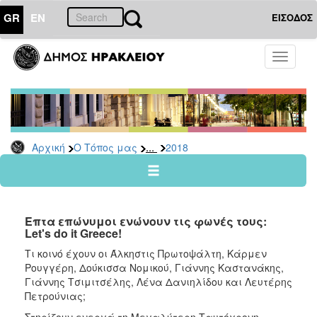
GR
EN
ΕΙΣΟΔΟΣ
Ο
Toggle
ΤΟΠΟΣ
navigati
ΜΑΣ
Ανακοινώσεις
Αρχείο
2026
...
Αρχική
Ο Τόπος μας
2018
2025
2024
2023
Επτα επώνυμοι ενώνουν τις φωνές τους:
2022
Let's do it Greece!
2021
Τι κοινό έχουν οι Άλκηστις Πρωτοψάλτη, Κάρμεν
Ρουγγέρη, Δούκισσα Νομικού, Γιάννης Καστανάκης,
2020
Γιάννης Τσιμιτσέλης, Λένα Δανιηλίδου και Λευτέρης
2019
Πετρούνιας;
2018
Στηρίζουν ενεργά τη Μεγαλύτερη Ταυτόχρονη