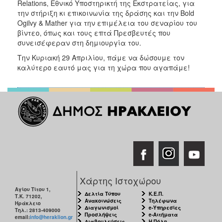
Relations, Εθνικό Υποστηρικτή της Εκστρατείας, για
την στήριξη κι επικοινωνία της δράσης και την Bold
Ogilvy & Mather για την επιμέλεια του σεναρίου του
βίντεο, όπως και τους επτά Πρεσβευτές που
συνεισέφεραν στη δημιουργία του.
Την Κυριακή 29 Απριλίου, πάμε να δώσουμε τον
καλύτερο εαυτό μας για τη χώρα που αγαπάμε!
Χάρτης Ιστοχώρου
Αγίου Τίτου 1,
Δελτία Τύπου
Κ.Ε.Π.
Τ.Κ. 71202,
Ανακοινώσεις
Τηλέφωνα
Ηράκλειο
Διαγωνισμοί
e-Υπηρεσίες
Τηλ.: 2813-409000
Προσλήψεις
e-Αιτήματα
email:
info@heraklion.gr
Διαβουλεύσεις
Η Πόλη