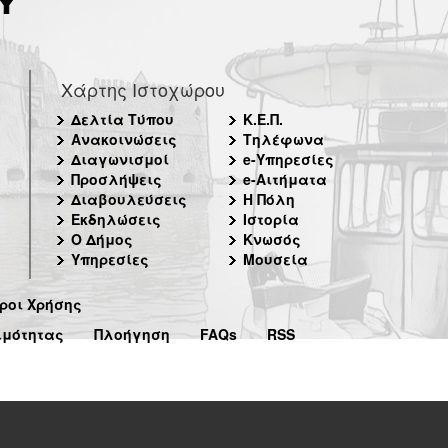
Χάρτης Ιστοχώρου
Δελτία Τύπου
Κ.Ε.Π.
Ανακοινώσεις
Τηλέφωνα
Διαγωνισμοί
e-Υπηρεσίες
Προσλήψεις
e-Αιτήματα
Διαβουλεύσεις
Η Πόλη
Εκδηλώσεις
Ιστορία
Ο Δήμος
Κνωσός
Υπηρεσίες
Μουσεία
ροι Χρήσης
ιμότητας
Πλοήγηση
FAQs
RSS