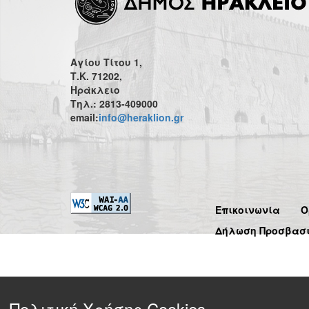
Αγίου Τίτου 1,
Τ.Κ. 71202,
Ηράκλειο
Τηλ.: 2813-409000
email:
info@heraklion.gr
Επικοινωνία
Ό
Δήλωση Προσβασ
Πολιτική Χρήσης Cookies