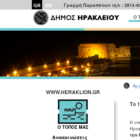
GR
EN
Γραμμή Παραπόνων τηλ : 2813-4
Ο 
Αρχ
WWW.HERAKLION.GR
Το 
Η νι
Ο ΤΟΠΟΣ ΜΑΣ
Ηρακ
την 
Ανακοινώσεις