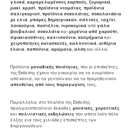
γλυκά
,
καραμελωμένους καρπούς
,
ζυμαρικά
,
ρακί
,
κρασί
,
προϊόντα ντομάτας
,
προϊόντα
σαλιγκαριού
,
προϊόντα σοκολάτας
,
σοκολατάκια
με ελιά
,
μπάρες δημητριακών
,
σάλτσες
,
ταχίνι
,
λουκούμια
,
παστέλια
,
τυροκομικά
από
γάλα
βουβαλιού
,
σοκολάτα
και
μερέντα
από χαρούπι
,
σφακιανόπιτες
,
καλιτσούνια
,
κοσμήματα
και
χειροποίητες κατασκευές
,
καλλυντικά
,
αιθέρια
έλαια
,
σαπούνια
,
αρώματα,
αλόη
και άλλα.
Προϊόντα
μοναδικής ποιότητας
, που οι επισκέπτες
της Έκθεσης έχουν την ευκαιρία να τα γνωρίσουν
από κοντά, να τα γευτούν και να τα προμηθευτούν
απευθείας από τους παραγωγούς
τους.
Παράλληλα, στο πλαίσιο της Έκθεσης
πραγματοποιούνται δεκάδες
μουσικές
,
χορευτικές
και
πολιτιστικές εκδηλώσεις
που αποτελούν πόλο
έλξης για τους χιλιάδες επισκέπτες των
διοργανώσεων.