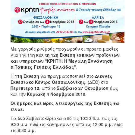
Με γοργούς ρυθμούς προχωρούν οι προετοιμασίες
για την
11η και τη 12η Έκθεση τοπικών προϊόντων
και υπηρεσιών “ΚΡΗΤΗ: Η Μεγάλη Συνάντηση
& Τοπικές Γεύσεις Ελλάδας”
.
Η
11η Έκθεση
θα πραγματοποιηθεί στο
Διεθνές
Εκθεσιακό Κέντρο Θεσσαλονίκης
, (ΔΕΘ) στο
Περίπτερο 12
, από το
Σάββατο 27 Οκτωβρίου
έως
και την
Κυριακή 4 Νοεμβρίου
2018.
Οι ημέρες και ώρες λειτουργίας της Έκθεσης θα
είναι:
Τα δύο Σαββατοκύριακα από τις 10:30 π.μ. εως τις
9:30 μ.μ. ενώ τις καθημερινές από τις 12:00 μ.μ. εως
τις 9:30 μ.μ.