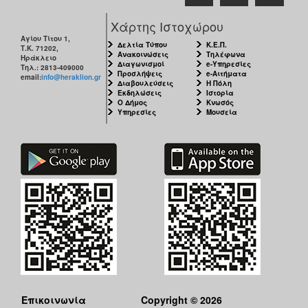
Χάρτης Ιστοχώρου
Αγίου Τίτου 1,
Δελτία Τύπου
Κ.Ε.Π.
Τ.Κ. 71202,
Ανακοινώσεις
Τηλέφωνα
Ηράκλειο
Διαγωνισμοί
e-Υπηρεσίες
Τηλ.: 2813-409000
Προσλήψεις
e-Αιτήματα
email:
info@heraklion.gr
Διαβουλεύσεις
Η Πόλη
Εκδηλώσεις
Ιστορία
Ο Δήμος
Κνωσός
Υπηρεσίες
Μουσεία
Επικοινωνία
Copyright © 2026