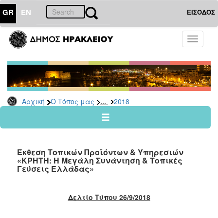
GR
EN
ΕΙΣΟΔΟΣ
Ο
Toggle
ΤΟΠΟΣ
navigati
ΜΑΣ
Ανακοινώσεις
Αρχείο
2026
...
Αρχική
Ο Τόπος μας
2018
2025
2024
2023
Έκθεση Τοπικών Προϊόντων & Υπηρεσιών
2022
«ΚΡΗΤΗ: Η Μεγάλη Συνάντηση & Τοπικές
Γεύσεις Ελλάδας»
2021
2020
Δελτίο Τύπου 26/9/2018
2019
2018