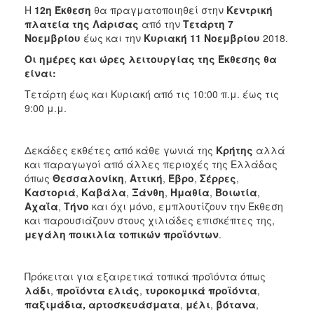
Η
12η Έκθεση
θα πραγματοποιηθεί στην
Κεντρική
πλατεία της Λάρισας
από την
Τετάρτη 7
Νοεμβρίου
έως και την
Κυριακή 11 Νοεμβρίου
2018.
Οι ημέρες και ώρες λειτουργίας της Έκθεσης θα
είναι:
Τετάρτη έως και Κυριακή από τις 10:00 π.μ. έως τις
9:00 μ.μ.
Δεκάδες εκθέτες από κάθε γωνιά της
Κρήτης
αλλά
και παραγωγοί από άλλες περιοχές της Ελλάδας
όπως
Θεσσαλονίκη
,
Αττική
,
Έβρο
,
Σέρρες
,
Καστοριά
,
Καβάλα
,
Ξάνθη
,
Ημαθία
,
Βοιωτία
,
Αχαΐα
,
Τήνο
και όχι μόνο, εμπλουτίζουν την Έκθεση
και παρουσιάζουν στους χιλιάδες επισκέπτες της,
μεγάλη ποικιλία τοπικών προϊόντων
.
Πρόκειται για εξαιρετικά τοπικά προϊόντα όπως
λάδι
,
προϊόντα ελιάς
,
τυροκομικά προϊόντα
,
παξιμάδια, αρτοσκευάσματα
,
μέλι
,
βότανα
,