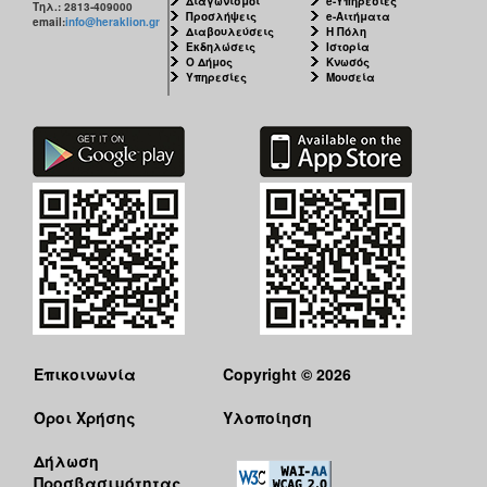
Διαγωνισμοί
e-Υπηρεσίες
Τηλ.: 2813-409000
Προσλήψεις
e-Αιτήματα
email:
info@heraklion.gr
Διαβουλεύσεις
Η Πόλη
Εκδηλώσεις
Ιστορία
Ο Δήμος
Κνωσός
Υπηρεσίες
Μουσεία
Επικοινωνία
Copyright © 2026
Όροι Χρήσης
Υλοποίηση
Δήλωση
Προσβασιμότητας