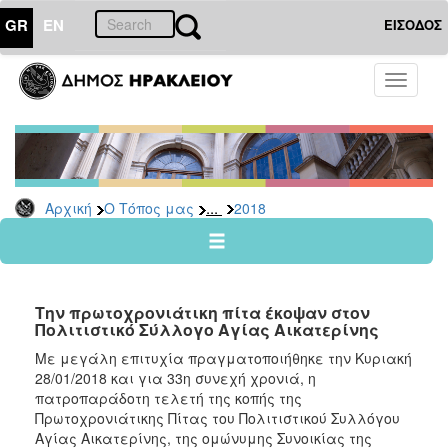
GR
EN
ΕΙΣΟΔΟΣ
Ο
Toggle
ΤΟΠΟΣ
navigati
ΜΑΣ
Ανακοινώσεις
Αρχείο
2026
...
Αρχική
Ο Τόπος μας
2018
2025
2024
2023
Την πρωτοχρονιάτικη πίτα έκοψαν στον
2022
Πολιτιστικό Σύλλογο Αγίας Αικατερίνης
2021
Με μεγάλη επιτυχία πραγματοποιήθηκε την Κυριακή
28/01/2018 και για 33η συνεχή χρονιά, η
2020
πατροπαράδοτη τελετή της κοπής της
2019
Πρωτοχρονιάτικης Πίτας του Πολιτιστικού Συλλόγου
Αγίας Αικατερίνης, της ομώνυμης Συνοικίας της
2018