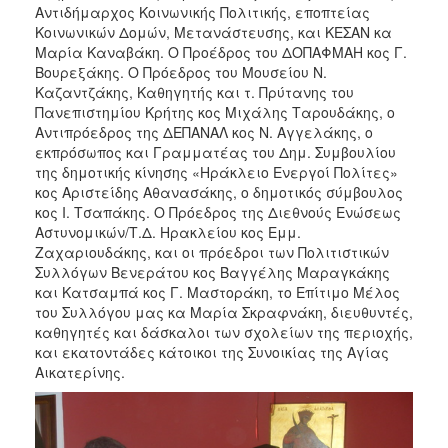
Αντιδήμαρχος Κοινωνικής Πολιτικής, εποπτείας
Κοινωνικών Δομών, Μετανάστευσης, και ΚΕΣΑΝ κα
Μαρία Καναβάκη. Ο Προέδρος του ΔΟΠΑΦΜΑΗ κος Γ.
Βουρεξάκης. Ο Πρόεδρος του Μουσείου Ν.
Καζαντζάκης, Καθηγητής και τ. Πρύτανης του
Πανεπιστημίου Κρήτης κος Μιχάλης Ταρουδάκης, ο
Αντιπρόεδρος της ΔΕΠΑΝΑΛ κος Ν. Αγγελάκης, ο
εκπρόσωπος και Γραμματέας του Δημ. Συμβουλίου
της δημοτικής κίνησης «Ηράκλειο Ενεργοί Πολίτες»
κος Αριστείδης Αθανασάκης, ο δημοτικός σύμβουλος
κος Ι. Τσαπάκης. Ο Πρόεδρος της Διεθνούς Ενώσεως
Αστυνομικών/Τ.Δ. Ηρακλείου κος Εμμ.
Ζαχαριουδάκης, και οι πρόεδροι των Πολιτιστικών
Συλλόγων Βενεράτου κος Βαγγέλης Μαραγκάκης
και Κατσαμπά κος Γ. Μαστοράκη, το Επίτιμο Μέλος
του Συλλόγου μας κα Μαρία Σκραφνάκη, διευθυντές,
καθηγητές και δάσκαλοι των σχολείων της περιοχής,
και εκατοντάδες κάτοικοι της Συνοικίας της Αγίας
Αικατερίνης.