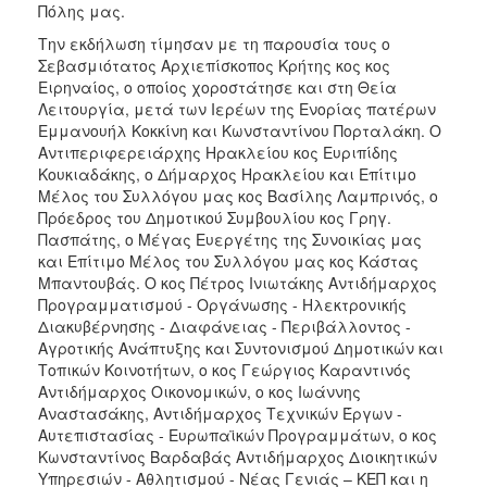
Πόλης μας.
2017
Την εκδήλωση τίμησαν με τη παρουσία τους ο
2016
Σεβασμιότατος Αρχιεπίσκοπος Κρήτης κος κος
Ειρηναίος, ο οποίος χοροστάτησε και στη Θεία
2015
Λειτουργία, μετά των Ιερέων της Ενορίας πατέρων
2012
Εμμανουήλ Κοκκίνη και Κωνσταντίνου Πορταλάκη. Ο
Αντιπεριφερειάρχης Ηρακλείου κος Ευριπίδης
2011
Κουκιαδάκης, ο Δήμαρχος Ηρακλείου και Επίτιμο
Μέλος του Συλλόγου μας κος Βασίλης Λαμπρινός, ο
Πρόεδρος του Δημοτικού Συμβουλίου κος Γρηγ.
Πασπάτης, ο Μέγας Ευεργέτης της Συνοικίας μας
και Επίτιμο Μέλος του Συλλόγου μας κος Κάστας
Ο
ΔΗΜΟΣ
Μπαντουβάς. Ο κος Πέτρος Ινιωτάκης Αντιδήμαρχος
Προγραμματισμού - Οργάνωσης - Ηλεκτρονικής
Διακυβέρνησης - Διαφάνειας - Περιβάλλοντος -
ΠΟΛΙΤΙΣΜΟΣ
Αγροτικής Ανάπτυξης και Συντονισμού Δημοτικών και
Τοπικών Κοινοτήτων, ο κος Γεώργιος Καραντινός
ΑΝΘΕΚΤΙΚΗ
Αντιδήμαρχος Οικονομικών, ο κος Ιωάννης
ΠΟΛΗ
Αναστασάκης, Αντιδήμαρχος Τεχνικών Έργων -
Αυτεπιστασίας - Ευρωπαϊκών Προγραμμάτων, ο κος
Κωνσταντίνος Βαρδαβάς Αντιδήμαρχος Διοικητικών
Υπηρεσιών - Αθλητισμού - Νέας Γενιάς – ΚΕΠ και η