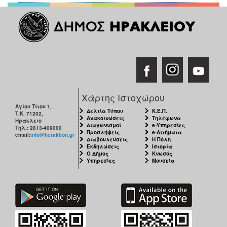
Χάρτης Ιστοχώρου
Αγίου Τίτου 1,
Δελτία Τύπου
Κ.Ε.Π.
Τ.Κ. 71202,
Ανακοινώσεις
Τηλέφωνα
Ηράκλειο
Διαγωνισμοί
e-Υπηρεσίες
Τηλ.: 2813-409000
Προσλήψεις
e-Αιτήματα
email:
info@heraklion.gr
Διαβουλεύσεις
Η Πόλη
Εκδηλώσεις
Ιστορία
Ο Δήμος
Κνωσός
Υπηρεσίες
Μουσεία