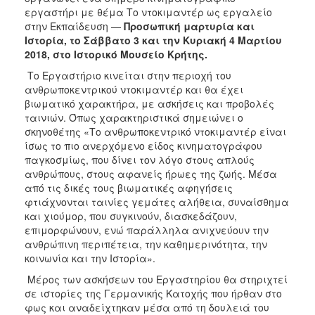
εργαστήρι με θέμα Το ντοκιμαντέρ ως εργαλείο
2017
στην Εκπαίδευση —
Προσωπική μαρτυρία και
2016
Ιστορία, το Σάββατο 3 και την Κυριακή 4 Μαρτίου
2018, στο Ιστορικό Μουσείο Κρήτης.
2015
Το Εργαστήριο κινείται στην περιοχή του
2012
ανθρωποκεντρικού ντοκιμαντέρ και θα έχει
2011
βιωματικό χαρακτήρα, με ασκήσεις και προβολές
ταινιών. Όπως χαρακτηριστικά σημειώνει ο
σκηνοθέτης «Το ανθρωποκεντρικό ντοκιμαντέρ είναι
ίσως το πιο ανερχόμενο είδος κινηματογράφου
παγκοσμίως, που δίνει τον λόγο στους απλούς
Ο
ανθρώπους, στους αφανείς ήρωες της ζωής. Μέσα
ΔΗΜΟΣ
από τις δικές τους βιωματικές αφηγήσεις
φτιάχνονται ταινίες γεμάτες αλήθεια, συναίσθημα
ΠΟΛΙΤΙΣΜΟΣ
και χιούμορ, που συγκινούν, διασκεδάζουν,
επιμορφώνουν, ενώ παράλληλα ανιχνεύουν την
ανθρώπινη περιπέτεια, την καθημερινότητα, την
ΑΝΘΕΚΤΙΚΗ
ΠΟΛΗ
κοινωνία και την Ιστορία».
Μέρος των ασκήσεων του Εργαστηρίου θα στηριχτεί
σε ιστορίες της Γερμανικής Κατοχής που ήρθαν στο
φως και αναδείχτηκαν μέσα από τη δουλειά του