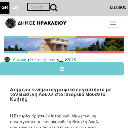
GR
EN
ΕΙΣΟΔΟΣ
Ο
Toggle
ΤΟΠΟΣ
navigati
ΜΑΣ
Ανακοινώσεις
Αρχείο
2026
...
Αρχική
Ο Τόπος μας
2018
2025
2024
2023
Διήμερο κινηματογραφικό εργαστήριο με
2022
τον Βασίλη Λουλέ στο Ιστορικό Μουσείο
Κρήτης
2021
2020
Η Εταιρία Κρητικών Ιστορικών Μελετών σε
2019
συνεργασία με τον σκηνοθέτη Βασίλη Λουλέ
2018
οργανώνει ένα διήμερο κινηματογραφικό