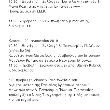
10:30΄ - Ξενάγηση | Συλλογές Πορταλάκη (επίπεδο 1)
Φανή Καμπάνη, υπεύθυνη Εκπαιδευτικών
Προγραμμάτων Ι.Μ.Κ.
11:30΄ - Προβολή | Καλλίπολη 1915 (Peter Weir),
διάρκεια: 110΄
Κυριακή, 20 Ιανουαρίου 2019
10:30΄ - Ξενάγηση | Συλλογή Β΄ Παγκοσμίου Πολέμου
(επίπεδο 2Α)
Κωνσταντίνος Μαμαλάκης, σύμβουλος του Ιστορικού
Μουσείου Κρήτης σε θέματα Νεότερης Ιστορίας
11:30΄ - Προβολή | Σταυροί στο μέτωπο (Stanley Kubrick
), διάρκεια: 88΄
* Οι προβολές γίνονται στο πλαίσιο του
αφιερώματος της Εταιρίας Κρητικών Ιστορικών
Μελετών στον Α΄ Παγκόσμιο Πόλεμο. Τις ταινίες
προλογίζει ο Νίκος Τσαγκαράκης, κριτικός-ιστορικός
κινηματογράφου.