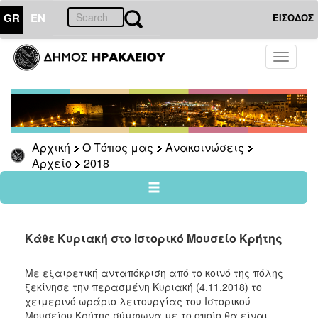
GR
EN
ΕΙΣΟΔΟΣ
Ο
Toggle
ΤΟΠΟΣ
navigati
ΜΑΣ
Ανακοινώσεις
Αρχείο
2026
Αρχική
Ο Τόπος μας
Ανακοινώσεις
Αρχείο
2018
2025
2024
2023
2022
Κάθε Κυριακή στο Ιστορικό Μουσείο Κρήτης
2021
Με εξαιρετική ανταπόκριση από το κοινό της πόλης
2020
ξεκίνησε την περασμένη Κυριακή (4.11.2018) το
2019
χειμερινό ωράριο λειτουργίας του Ιστορικού
Μουσείου Κρήτης σύμφωνα με το οποίο θα είναι
2018