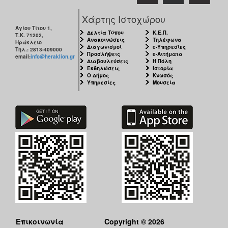
Χάρτης Ιστοχώρου
Αγίου Τίτου 1,
Δελτία Τύπου
Κ.Ε.Π.
Τ.Κ. 71202,
Ανακοινώσεις
Τηλέφωνα
Ηράκλειο
Διαγωνισμοί
e-Υπηρεσίες
Τηλ.: 2813-409000
Προσλήψεις
e-Αιτήματα
email:
info@heraklion.gr
Διαβουλεύσεις
Η Πόλη
Εκδηλώσεις
Ιστορία
Ο Δήμος
Κνωσός
Υπηρεσίες
Μουσεία
Επικοινωνία
Copyright © 2026