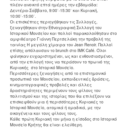
πλέον ανοικτό επτά ημέρες την εβδομάδα:
2017
Δευτέρα-Σάββατο, 9:00΄-15:30΄ και Κυριακή,
10:00΄-15:00΄.
2016
Οι επισκέπτες περιηγήθηκαν τις Συλλογές,
2015
ξεναγήθηκαν στην Εθνογραφική Συλλογή του
Ιστορικού Μουσείου και πολλοί παρακολούθησαν στο
2012
αμφιθέατρο Γιάννη Περτσελάκη την προβολή της
2011
ταινίας Η μεγάλη χίμαιρα του Jean Renoir. Πολλοί
επίσης απόλαυσαν το brunch στο IMK Café. Όλοι
φάνηκαν ευχαριστημένοι, ως και ενθουσιασμένοι,
από την επιλογή τους να περάσουν το πρωινό της
Κυριακής στο Ιστορικό Μουσείο.
Ο
Περισσότερες ξεναγήσεις από το επιστημονικό
ΔΗΜΟΣ
προσωπικό του Μουσείου, εκπαιδευτικές δράσεις,
κινηματογραφικές προβολές και άλλες
ΠΟΛΙΤΙΣΜΟΣ
δραστηριότητες περιμένουν τους φίλους του
πολιτισμού και της ιστορίας που θα επιλέξουν να
ΑΝΘΕΚΤΙΚΗ
επισκεφθούν μια ή περισσότερες Κυριακές το
ΠΟΛΗ
Ιστορικό Μουσείο, ατομικά ή ομαδικά, με την
οικογένεια και τους φίλους τους.
Κάθε πρώτη Κυριακή του μήνα η είσοδος στο Ιστορικό
Μουσείο Κρήτης θα είναι ελεύθερη.