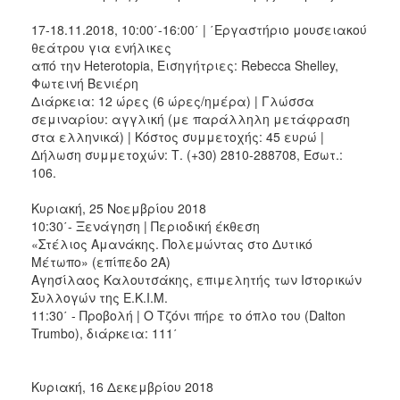
17-18.11.2018, 10:00΄-16:00΄ | ΄Εργαστήριο μουσειακού
θεάτρου για ενήλικες
από την Heterotopia, Εισηγήτριες: Rebecca Shelley,
Φωτεινή Βενιέρη
Διάρκεια: 12 ώρες (6 ώρες/ημέρα) | Γλώσσα
σεμιναρίου: αγγλική (με παράλληλη μετάφραση
στα ελληνικά) | Κόστος συμμετοχής: 45 ευρώ |
Δήλωση συμμετοχών: Τ. (+30) 2810-288708, Εσωτ.:
106.
Κυριακή, 25 Νοεμβρίου 2018
10:30΄- Ξενάγηση | Περιοδική έκθεση
«Στέλιος Αμανάκης. Πολεμώντας στο Δυτικό
Μέτωπο» (επίπεδο 2Α)
Αγησίλαος Καλουτσάκης, επιμελητής των Ιστορικών
Συλλογών της Ε.Κ.Ι.Μ.
11:30΄ - Προβολή | Ο Τζόνι πήρε το όπλο του (Dalton
Trumbo), διάρκεια: 111΄
Κυριακή, 16 Δεκεμβρίου 2018