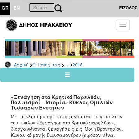
GR
EN
ΕΙΣΟΔΟΣ
Ο
Toggle
ΤΟΠΟΣ
navigati
ΜΑΣ
Ανακοινώσεις
Αρχείο
2026
...
Αρχική
Ο Τόπος μας
2018
2025
2024
2023
«Ξενάγηση στο Κρητικό Παρελθόν,
2022
Πολιτισμοί – Ιστορία» Κύκλος Ομιλιών
Τεσσάρων Ενοτήτων
2021
Με το κλείσιμο της τρίτης ενότητας των ομιλιών
2020
του κύκλου «Ξενάγηση στο Κρητικό παρελθόν»,
2019
διοργανώνονται ξεναγήσεις εις Μονή Βροντησίου,
Καθολικό μονής Βαλσαμονέρου (εφόσον είναι
2018