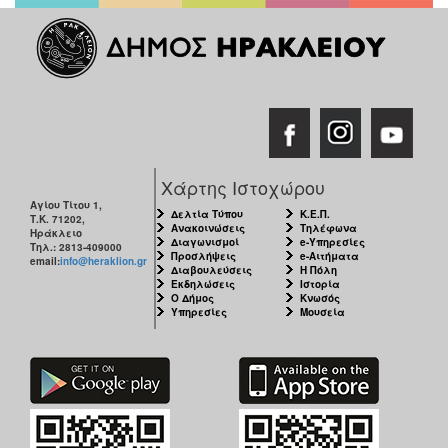
Χάρτης Ιστοχώρου
Αγίου Τίτου 1,
Δελτία Τύπου
Κ.Ε.Π.
Τ.Κ. 71202,
Ανακοινώσεις
Τηλέφωνα
Ηράκλειο
Διαγωνισμοί
e-Υπηρεσίες
Τηλ.: 2813-409000
Προσλήψεις
e-Αιτήματα
email:
info@heraklion.gr
Διαβουλεύσεις
Η Πόλη
Εκδηλώσεις
Ιστορία
Ο Δήμος
Κνωσός
Υπηρεσίες
Μουσεία