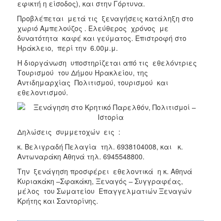
εφικτή η είσοδος), και στην Γόρτυνα.
2017
Προβλέπεται μετά τις ξεναγήσεις κατάληξη στο
2016
χωριό Αμπελούζος . Ελεύθερος χρόνος με
δυνατότητα καφέ και γεύματος. Επιστροφή στο
2015
Ηράκλειο, περί την 6.00μ.μ.
2012
Η διοργάνωση υποστηρίζεται από τις εθελόντριες
2011
Τουρισμού του Δήμου Ηρακλείου, της
Αντιδημαρχίας Πολιτισμού, τουρισμού και
εθελοντισμού.
Ο
ΔΗΜΟΣ
Δηλώσεις συμμετοχών εις :
κ. Βελιγραδή Πελαγία τηλ. 6938104008, και κ.
ΠΟΛΙΤΙΣΜΟΣ
Αντωναράκη Αθηνά τηλ. 6945548800.
Την ξενάγηση προσφέρει εθελοντικά η κ. Αθηνά
ΑΝΘΕΚΤΙΚΗ
ΠΟΛΗ
Κυριακάκη –Σφακάκη, Ξεναγός – Συγγραφέας,
μέλος του Σωματείου Επαγγελματιών Ξεναγών
Κρήτης και Σαντορίνης.