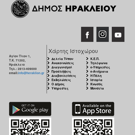
Χάρτης Ιστοχώρου
Αγίου Τίτου 1,
Δελτία Τύπου
Κ.Ε.Π.
Τ.Κ. 71202,
Ανακοινώσεις
Τηλέφωνα
Ηράκλειο
Διαγωνισμοί
e-Υπηρεσίες
Τηλ.: 2813-409000
Προσλήψεις
e-Αιτήματα
email:
info@heraklion.gr
Διαβουλεύσεις
Η Πόλη
Εκδηλώσεις
Ιστορία
Ο Δήμος
Κνωσός
Υπηρεσίες
Μουσεία