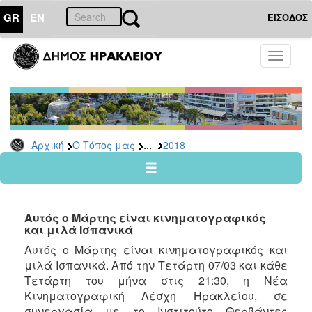
GR
EN
ΕΙΣΟΔΟΣ
Ο
Toggle
ΤΟΠΟΣ
navigati
ΜΑΣ
Ανακοινώσεις
Αρχείο
2026
...
Αρχική
Ο Τόπος μας
2018
2025
2024
2023
Αυτός ο Μάρτης είναι κινηματογραφικός
2022
και μιλά Ισπανικά
2021
Αυτός ο Μάρτης είναι κινηματογραφικός και
μιλά Ισπανικά. Από την Τετάρτη 07/03 και κάθε
2020
Τετάρτη του μήνα στις 21:30, η Νέα
2019
Κινηματογραφική Λέσχη Ηρακλείου, σε
2018
συνεργασία με το Ινστιτούτο Θερβάντες