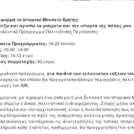
φορμή το Ιστορικό Μουσείο Κρήτης
ίζω και αγαπώ τα μνημεία και την ιστορία της πόλης μου
ιδευτικό Πρόγραμμα Πολιτιστικής Περιήγησης
ρκεια Προγράμματος:
18-22 Ιουνίου
ς:
10.00΄-14.00΄
ίες:
10-13 ετών
τος συμμετοχής:
60 ευρώ
ομαδιαίο πρόγραμμα,
για παιδιά των τελευταίων τάξεων το
διάρκεια του οποίου θα πραγματοποιήσουμε περιηγήσεις πολι
ογές του ΙΜΚ.
μερινά, με αφορμή ένα έκθεμα ή μία Συλλογή του Ιστορικού 
 σημεία ειδικού, πολιτιστικού ενδιαφέροντος. Στόχος μέσα απ
ιολογία και την αρχιτεκτονική, είναι η συνειδητοποίηση πως ο
συμπληρώνουν το πάζλ της ανθρώπινης καλλιτεχνικής δραστηρι
δεικνύοντας ταυτόχρονα τις ιδιαιτερότητες της τοπικής ιστορία
λήρωση κάθε ενότητας, καθημερινά, θα πραγματοποιείται εικ