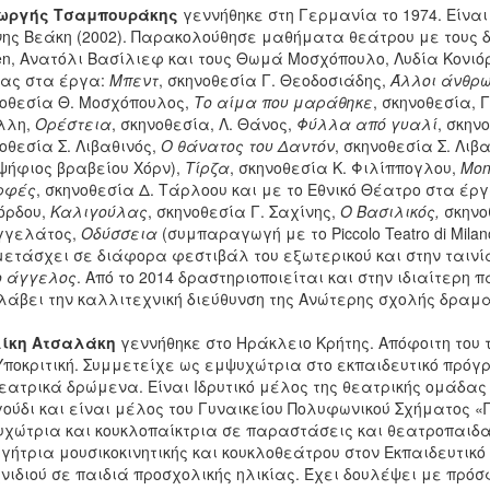
ωργής Τσαμπουράκης
γεννήθηκε στη Γερμανία το 1974. Είνα
ης Βεάκη (2002). Παρακολούθησε μαθήματα θεάτρου με τους διεθ
en, Ανατόλι Βασίλιεφ και τους Θωμά Μοσχόπουλο, Λυδία Κονιόρ
ας στα έργα:
Μπεντ
, σκηνοθεσία Γ. Θεοδοσιάδης,
Άλλοι άνθρω
οθεσία Θ. Μοσχόπουλος,
Το αίμα που μαράθηκε
, σκηνοθεσία, 
λλη,
Ορέστεια
, σκηνοθεσία, Λ. Θάνος,
Φύλλα από γυαλί
, σκην
οθεσία Σ. Λιβαθινός,
Ο θάνατος του Δαντόν
, σκηνοθεσία Σ. Λιβ
ψήφιος βραβείου Χόρν),
Τίρζα
, σκηνοθεσία Κ. Φιλίππογλου,
Mon 
ρφές
, σκηνοθεσία Δ. Τάρλοου και με το Εθνικό Θέατρο στα έρ
όρδου,
Καλιγούλας
, σκηνοθεσία Γ. Σαχίνης,
Ο Βασιλικός,
σκηνο
γγελάτος,
Οδύσσεια
(συμπαραγωγή με το Piccolo Teatro di Milano
ετάσχει σε διάφορα φεστιβάλ του εξωτερικού και στην ταιν
ο άγγελος
. Από το 2014 δραστηριοποιείται και στην ιδιαίτερη 
άβει την καλλιτεχνική διεύθυνση της Ανώτερης σχολής δραμα
ίκη Ατσαλάκη
γεννήθηκε στο Ηράκλειο Κρήτης. Απόφοιτη του 
Υποκριτική. Συμμετείχε ως εμψυχώτρια στο εκπαιδευτικό πρόγ
εατρικά δρώμενα. Είναι Ιδρυτικό μέλος της θεατρικής ομάδας
ούδι και είναι μέλος του Γυναικείου Πολυφωνικού Σχήματος «Π
χώτρια και κουκλοπαίκτρια σε παραστάσεις και θεατροπαιδ
γήτρια μουσικοκινητικής και κουκλοθεάτρου στον Εκπαιδευτικ
νιδιού σε παιδιά προσχολικής ηλικίας. Έχει δουλέψει με πρ