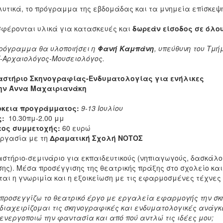
υτικά, το πρόγραμμα της εβδομάδας και τα μνημεία επίσκεψη
φέρονται υλικά για κατασκευές και
δωρεάν είσοδος σε όλου
ρόγραμμα θα υλοποιήσει η
Φανή Καμπάνη
, υπεύθυνη του Τμ
Κ-Αρχαιολόγος-Μουσειολόγος.
αστήριο Σκηνογραφίας-Ενδυματολογίας για ενήλικες
την Άννα Μαχαιριανάκη
ρκεια προγράμματος:
9-13 Ιουλίου
ς:
10.30πμ-2.00 μμ
τος συμμετοχής:
60 ευρώ
ργασία με τη
Δραματική Σχολή ΝΟΤΟΣ
στήριο-σεμινάριο για εκπαιδευτικούς (νηπιαγωγούς, δασκάλο
ης). Μέσα προσέγγισης της θεατρικής πράξης στο σχολείο και
ται η γνωριμία και η εξοικείωση με τις εφαρμοσμένες τέχνες
προσεγγίζω το θεατρικό έργο με εργαλεία εφαρμογής την σκ
διαχειρίζομαι τις σκηνογραφικές και ενδυματολογικές ανάγκ
ενεργοποιώ την φαντασία και από πού αντλώ τις ιδέες μου;