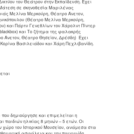
ικτύου του Θεάτρου στην Εκπαίδευση. Έχει
υ Μάτεση σε σκηνοθεσία Μαριλένας
ιάς Μελίνα Μερκούρη, Θέατρο Άνετον,
εληνικόπουλου (Θέατρο Μελίνα Μερκούρη,
υ) και Πάρτυ Γενεθλίων του Χάρολντ Πίντερ
blackbox) και Το ζήτημα της φαλακρής
ο Άνετον, Θέατρο Θησείον, Δρέσδη) Έχει
Κορίνα Βασιλειάδου και Χάρη Πεχλιβανίδη.
νεται
που δημιούργησε και επιμελείται η
 παιδιών ηλικίας 8 μηνών – 5 ετών. Οι
ν χώρο του Ιστορικού Μουσείου, ανάμεσα στα
ισθηματική ασφάλεια και τον παιγνιώδη