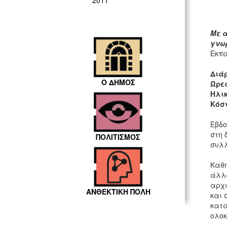
2011
Με α
γνωρ
Εκπα
Διά
Ο ΔΗΜΟΣ
Ώρε
Ηλικ
Κόσ
Εβδ
στη 
ΠΟΛΙΤΙΣΜΟΣ
συλλ
Καθη
άλλα
αρχα
ΑΝΘΕΚΤΙΚΗ ΠΟΛΗ
και 
κατα
ολοκ