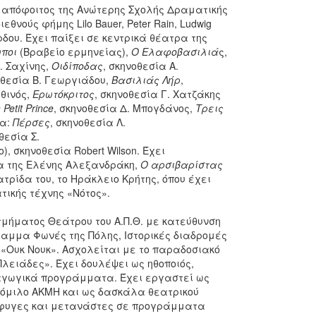
ι απόφοιτος της Ανώτερης Σχολής Δραματικής
νούς φήμης Lilo Bauer, Peter Rain, Ludwig
δου. Έχει παίξει σε κεντρικά θέατρα της
ποι
(Βραβείο ερμηνείας),
Ο Ελαφοβασιλιά
ς,
Γ. Σαχίνης,
Οιδίποδας
, σκηνοθεσία Α.
οθεσία Β. Γεωργιάδου,
Βασιλιάς Λήρ
,
αθινός,
Ερωτόκριτος
, σκηνοθεσία Γ. Χατζάκης
Petit Prince
, σκηνοθεσία Δ. Μπογδάνος,
Τρεις
γα:
Πέρσες
, σκηνοθεσία Λ.
θεσία Σ.
), σκηνοθεσία Robert Wilson. Έχει
ία της Ελένης Αλεξανδράκη,
Ο αρσιβαρίστας
πατρίδα του, το Ηράκλειο Κρήτης, όπου έχει
τικής τέχνης «Νότος».
τμήματος Θεάτρου του Α.Π.Θ. με κατεύθυνση
ραμμα Φωνές της Πόλης, Ιστορικές διαδρομές
 «Ουκ Νουκ». Ασχολείται με το παραδοσιακό
λειάδες». Έχει δουλέψει ως ηθοποιός,
αγωγικά προγράμματα. Έχει εργαστεί ως
ό όμιλο ΑΚΜΗ και ως δασκάλα θεατρικού
όσφυγες και μετανάστες σε προγράμματα