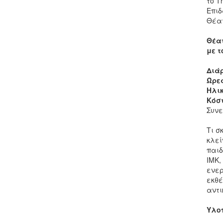
το Τ
Επιδ
Θέατ
Θέατ
με τ
Διά
Ώρε
Ηλικ
Κόσ
Συν
Τι σ
κλεί
παιδ
ΙΜΚ,
ενερ
εκθέ
αντι
Υλο