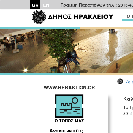
GR
EN
Γραμμή Παραπόνων τηλ : 2813-4
Ο 
Αρχ
WWW.HERAKLION.GR
Καλ
Το
Τ
2018
Ο ΤΟΠΟΣ ΜΑΣ
Ανακοινώσεις