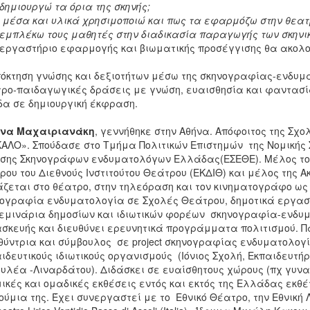
δημιουργώ τα όρια της σκηνής;
 μέσα και υλικά χρησιμοποιώ και πως τα εφαρμόζω στην θεατρ
εμπλέκω τους μαθητές στην διαδικασία παραγωγής των σκηνικ
εργαστήριο εφαρμογής και βιωματικής προσέγγισης θα ακολου
όκτηση γνώσης και δεξιοτήτων μέσω της σκηνογραφίας-ενδυμ
ρο-παιδαγωγικές δράσεις με γνώση, ευαισθησία και φαντασί
α σε δημιουργική έκφραση.
να Μαχαιριανάκη
, γεννήθηκε στην Αθήνα. Απόφοιτος της Σχο
ΑΛΟ». Σπούδασε στο Τμήμα Πολιτικών Επιστημών της Νομικής 
σης Σκηνογράφων ενδυματολόγων Ελλάδας(ΕΣΕΘΕ). Μέλος του 
ρου του Διεθνούς Ινστιτούτου Θεάτρου (ΕΚΔΙΘ) και μέλος της 
ζεται στο θέατρο, στην τηλεόραση και τον κινηματογράφο ως
ογραφία ενδυματολογία σε Σχολές Θεάτρου, δημοτικά εργασ
εμινάρια δημοσίων και ιδιωτικών φορέων σκηνογραφία-ενδυμα
σκευής και διευθύνει ερευνητικά προγράμματα πολιτισμού. 
θύντρια και σύμβουλος σε project σκηνογραφίας ενδυματολογ
ιδευτικούς ιδιωτικούς οργανισμούς (Ιόνιος Σχολή, Εκπαιδευτή
υλέα -Λιναρδάτου). Διδάσκει σε ευαίσθητους χώρους (πχ γυν
ικές και ομαδικές εκθέσεις εντός και εκτός της Ελλάδας εκθέ
ούμια της. Έχει συνεργαστεί με το Εθνικό Θέατρο, την Εθνική 