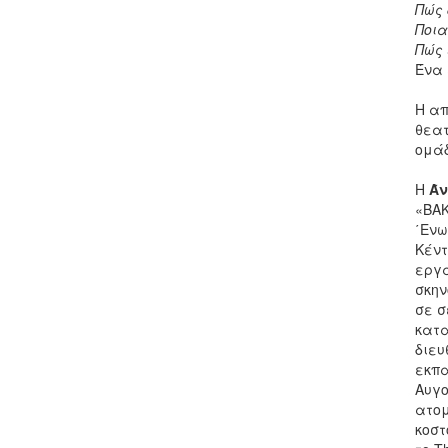
Πώς 
Ποια
Πώς 
Ένα 
Η απ
θεατ
ομάδ
Η
Άν
«ΒΑΚ
΄Ενω
Κέντ
εργά
σκην
σε σ
κατα
διευ
εκπα
Αυγο
ατομ
κοστ