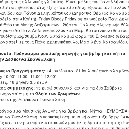
θησης της ελληνικής γλώσσας. Είναι μέλος του Πανελλήνιου Δ
στεί ως ηθοποιός στις εξής παραστάσεις: Εξορία του Παύλο
ανίδου και Πάνου Δεληνικόπουλου (Δημοτικό Θέατρο Καλαμαρ
οδεία στην Κρήτη), Friday Bloody Friday σε σκηνοθεσία Παν. Δ
ό Θέατρο Μονής Λαζαριστών, Θέατρο Παλιάς Ηλεκτρικής Βόλο
κηνοθεσία Παν. Δεληνικόπουλου και Μαρ. Κατρανίδου (θέατρο 
ουδίστριας/συμβαίνουν αυτά καμιά φορά του Ε.Ιονέσκο (θέατρ
ργαστεί με τους Πάνο Δεληνικόπουλο, Μαριλένα Κατρανίδου, 
ουσία. Πρόγραμμα μουσικής αγωγής για βρέφη και νήπια
την Δέσποινα Σκανδαλάκη
ρκεια Προγράμματος:
14 Ιουλίου και 21 Ιουλίου/ επαναλαμβά
ς:
10.00΄-11.00΄-11.00΄ -12.00΄
ίες:
18 μηνών-3.5 ετών
τος συμμετοχής:
15 ευρώ συνολικά και για τα δύο Σάββατα
υνεργασία με το
Ωδείο των Χρωμάτων
ιδευτής: Δέσποινα Σκανδαλάκη
ρόγραμμα Μουσικής Αγωγής για Βρέφη και Νήπια «ΕΥΜΟΥΣΙΑ» 
οινα Σκανδαλάκη, αποσκοπεί στη μουσική ανάπτυξη βρεφών και
ίς και τα νήπια πραγματοποιούν μουσικές δραστηριότητες στο
ματα και τις Συλλογές του, με απαραίτητα στοιχεία τη συνα