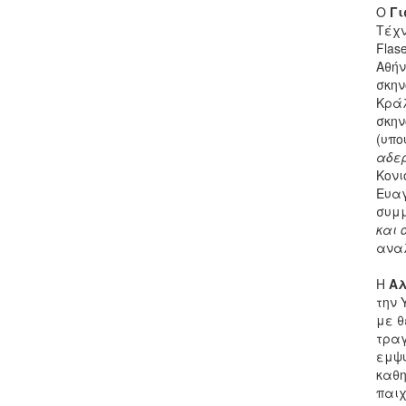
Ο
Γι
Τέχν
Flas
Αθήν
σκην
Κρά
σκην
(υπο
αδε
Κονι
Ευα
συμμ
και 
αναλ
Η
Αλ
την 
με θ
τραγ
εμψυ
καθη
παιχ