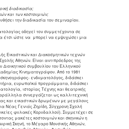
ική διαδικασία;
ών και των κοστουμιών;
θήσει την διαδικασία του σεμιναρίου.
ατολογίας οδηγεί τον συμμετέχοντα σε
α έτσι ώστε να μπορεί να εμψυχώσει μια
λής Εικαστικών και Διακοσμητικών τεχνών
Σχολής Αθηνών. Είναι αντιπρόεδρος της
Διοικητικού συμβουλίου του Ελληνικού
Ακαδημίας Κινηματογράφου. Από το 1981
 σκηνογράφος- ενδυματολόγος, διδάσκει
τήρια, ευρωπαϊκά προγράμματα, διδάσκει
τολογία, ιστορίας Τέχνης και θεατρικής
Παράλληλα συνεργάζεται ως καλλιτεχνική
ίας και εικαστικών δρωμένων με μεγάλους
ρια Νέας Γενιάς Ζηρίδη, Σύγχρονη Σχολή
αικείες φυλακές Κορυδαλλού). Συμμετέχει σε
τοντας μακέτες κοστουμιών και σκηνικών η
Λυρική Σκηνή, το Μέγαρο Μουσικής Αθηνών,