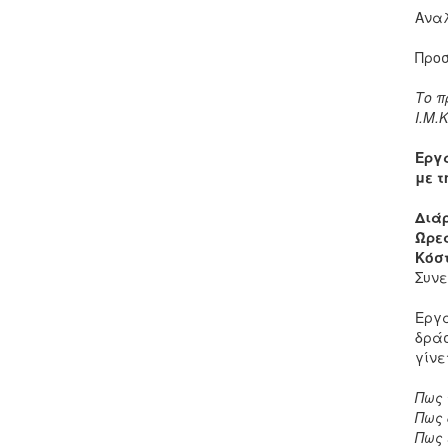
Αναλ
Προσ
Το π
Ι.Μ.
Εργ
με 
Διά
Ώρε
Κόσ
Συνε
Εργα
δράσ
γίνε
Πως 
Πως 
Πως 