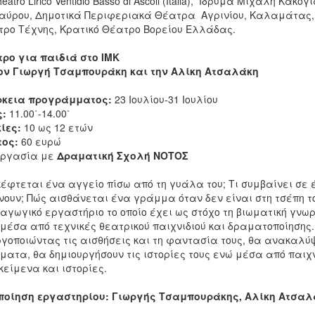
heatro Lirico Ventidio Basso di Ascoli (Italia), Ίδρυμα Μιχάλη Κ
αύρου, Δημοτικά Περιφεριακά Θέατρα Αγρινίου, Καλαμάτας, Ι
ρο Τέχνης, Κρατικό Θέατρο Βορείου Ελλάδας.
ρο για παιδιά στο ΙΜΚ
ον Γιωργή Τσαμπουράκη και την Αλίκη Ατσαλάκη
ρκεια προγράμματος:
23 Ιουλίου-31 Ιουλίου
ς:
11.00΄-14.00΄
ίες:
10 ως 12 ετών
τος:
60 ευρώ
εργασία με
Δραματική Σχολή ΝΟΤΟΣ
κέφτεται ένα αγγείο πίσω από τη γυάλα του; Τι συμβαίνει σε
νουν; Πώς αισθάνεται ένα γράμμα όταν δεν είναι στη τσέπη τ
αγωγικό εργαστήριο το οποίο έχει ως στόχο τη βιωματική γνωρ
 μέσα από τεχνικές θεατρικού παιχνιδιού και δραματοποίησης.
γοποιώντας τις αισθήσεις και τη φαντασία τους, θα ανακαλύ
ματα, θα δημιουργήσουν τις ιστορίες τους ενώ μέσα από παιχ
κείμενα και ιστορίες.
ποίηση εργαστηρίου: Γιωργής Τσαμπουράκης, Αλίκη Ατσαλ