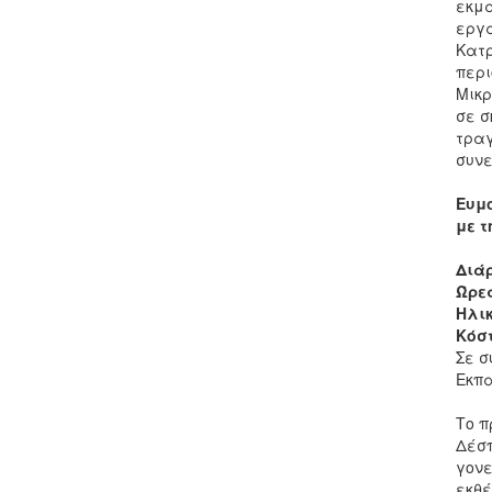
εκμά
εργα
Κατρ
περι
Μικρ
σε σ
τραγ
συνε
Ευμ
με 
Διά
Ώρε
Ηλικ
Κόσ
Σε σ
Εκπα
Το π
Δέσπ
γονε
εκθέ