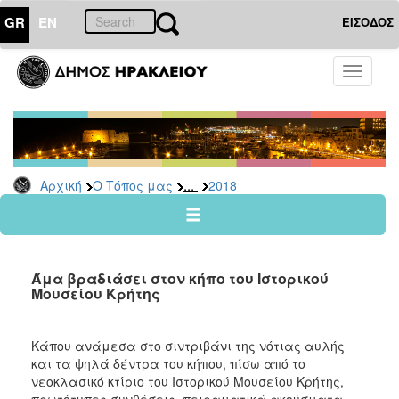
GR
EN
ΕΙΣΟΔΟΣ
Ο
Toggle
ΤΟΠΟΣ
navigati
ΜΑΣ
Ανακοινώσεις
Αρχείο
2026
...
Αρχική
Ο Τόπος μας
2018
2025
2024
2023
Άμα βραδιάσει στον κήπο του Ιστορικού
2022
Μουσείου Κρήτης
2021
2020
Κάπου ανάμεσα στο σιντριβάνι της νότιας αυλής
και τα ψηλά δέντρα του κήπου, πίσω από το
2019
νεοκλασικό κτίριο του Ιστορικού Μουσείου Κρήτης,
2018
πρωτότυπες συνθέσεις, πειραματικά ακούσματα,