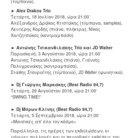
(τύμπανα).
►
Alex Drakos Trio
Τετάρτη, 18 Ιουλίου 2018, ώρα 21:00΄
Αλέξανδρος Δράκος Κτιστάκης (τύμπανα, samples),
Λευτέρης Κορδής (πιάνο, πλήκτρα), Νίκος
Χατζητσάκος (κοντραμπάσο).
►
Αντώνης Τσικανδιλάκης Trio και
JD Walter
Παρασκευή, 3 Αυγούστου 2018, ώρα 21:00΄
Αντώνης Τσικανδιλάκης (πιάνο), Γιάννης
Πολυχρονάκης (κοντραμπάσο),
Στάθης Στουραΐτης (τύμπανα), JD Walter (φωνητικά).
►
Dj
Γιώργος Μαρκάκης
(
Best
Radio
94,7)
Τετάρτη, 29 Αυγούστου 2018, ώρα 21:00΄
“SWING TIME!”
►
Dj
Μύρων Κλίνης
(
Best
Radio
94,7)
Τετάρτη, 5 Σεπτεμβρίου 2018, ώρα 21:00΄
«Μουσικές απ’ όλο τον κόσμο»
Παράλληλα, τις ημέρες των εκδηλώσεων, οι
μόνιμες συλλογές και οι περιοδικές εκθέσεις του