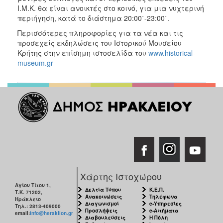
Ι.Μ.Κ. θα είναι ανοικτές στο κοινό, για μια νυχτερινή
περιήγηση, κατά το διάστημα 20:00΄-23:00΄.
Περισσότερες πληροφορίες για τα νέα και τις
προσεχείς εκδηλώσεις του Iστορικού Μουσείου
Κρήτης στην επίσημη ιστοσελίδα του
www.historical-
museum.gr
Χάρτης Ιστοχώρου
Αγίου Τίτου 1,
Δελτία Τύπου
Κ.Ε.Π.
Τ.Κ. 71202,
Ανακοινώσεις
Τηλέφωνα
Ηράκλειο
Διαγωνισμοί
e-Υπηρεσίες
Τηλ.: 2813-409000
Προσλήψεις
e-Αιτήματα
email:
info@heraklion.gr
Διαβουλεύσεις
Η Πόλη