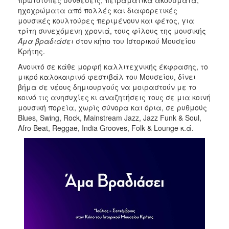
ηχοχρώματα από πολλές και διαφορετικές
2017
μουσικές κουλτούρες περιμένουν και φέτος, για
2016
τρίτη συνεχόμενη χρονιά, τους φίλους της μουσικής
Άμα βραδιάσει
στον κήπο του Ιστορικού Μουσείου
2015
Κρήτης.
2012
Ανοικτό σε κάθε μορφή καλλιτεχνικής έκφρασης, το
2011
μικρό καλοκαιρινό φεστιβάλ του Μουσείου, δίνει
βήμα σε νέους δημιουργούς να μοιραστούν με το
κοινό τις ανησυχίες κι αναζητήσεις τους σε μια κοινή
μουσική πορεία, χωρίς σύνορα και όρια, σε ρυθμούς
Blues, Swing, Rock, Mainstream Jazz, Jazz Funk & Soul,
Ο
Afro Beat, Reggae, India Grooves, Folk & Lounge κ.ά.
ΔΗΜΟΣ
ΠΟΛΙΤΙΣΜΟΣ
ΑΝΘΕΚΤΙΚΗ
ΠΟΛΗ