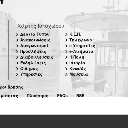
Χάρτης Ιστοχώρου
Δελτία Τύπου
Κ.Ε.Π.
Ανακοινώσεις
Τηλέφωνα
Διαγωνισμοί
e-Υπηρεσίες
Προσλήψεις
e-Αιτήματα
Διαβουλεύσεις
Η Πόλη
Εκδηλώσεις
Ιστορία
Ο Δήμος
Κνωσός
Υπηρεσίες
Μουσεία
ροι Χρήσης
ιμότητας
Πλοήγηση
FAQs
RSS