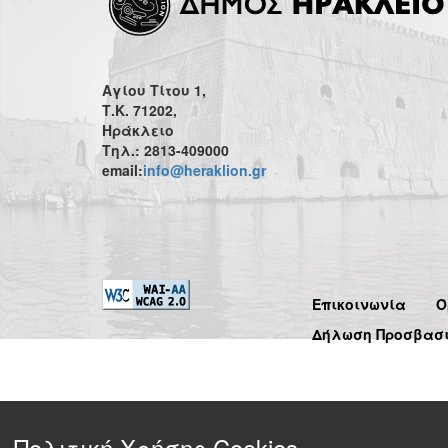
Αγίου Τίτου 1,
Τ.Κ. 71202,
Ηράκλειο
Τηλ.: 2813-409000
email:
info@heraklion.gr
Επικοινωνία
Ό
Δήλωση Προσβασ
Πολιτική Χρήσης Cookies