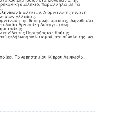
ατρικού Συμποσίου στα Μονοπάτια της
γκρεκάνικη διάλεκτο, παράλληλα με τα
ς.
Ελληνικών διαλέκτων. Διοργανωτές είναι η
Κυπρίων Ελλάδας.
 οργάνωση της θεατρικής ομάδας, σκηνοθεσία
 Θεοδοσία Αργυράκη-Ασαργιωτάκη.
ημητράκης.
ν αιγίδα της Περιφέρειας Κρήτης.
κή εκδήλωση πολιτισμού, στο σύνολο της, να
ωπαίκου Πανεπηστημίου Κύπρου Λευκωσία.