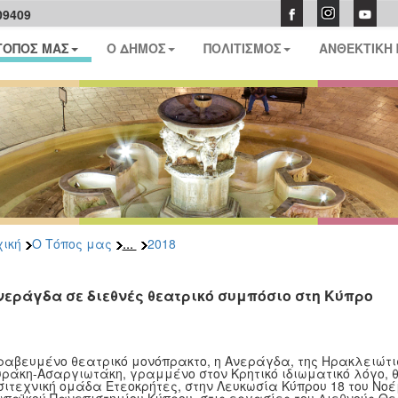
09409
ΤΟΠΟΣ ΜΑΣ
Ο ΔΗΜΟΣ
ΠΟΛΙΤΙΣΜΟΣ
ΑΝΘΕΚΤΙΚΗ
...
ική
Ο Τόπος μας
2018
νεράγδα σε διεθνές θεατρικό συμπόσιο στη Κύπρο
ραβευμένο θεατρικό μονόπρακτο, η Aνεράγδα, της Ηρακλειώτ
ράκη-Ασαργιωτάκη, γραμμένο στον Κρητικό ιδιωματικό λόγο, 
ιτεχνική ομάδα Ετεοκρήτες, στην Λευκωσία Κύπρου 18 του Νοέ