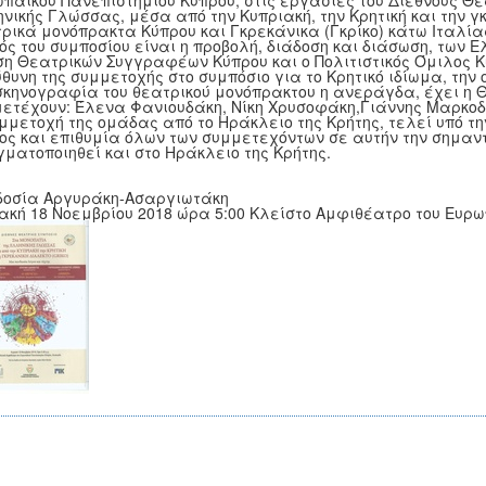
παϊκού Πανεπιστημίου Κύπρου, στις εργασίες του Διεθνούς Θε
νικής Γλώσσας, μέσα από την Κυπριακή, την Κρητική και την 
ρικά μονόπρακτα Κύπρου και Γκρεκάνικα (Γκρίκο) κάτω Ιταλία
ός του συμποσίου είναι η προβολή, διάδοση και διάσωση, των 
η Θεατρικών Συγγραφέων Κύπρου και ο Πολιτιστικός Όμιλος 
θυνη της συμμετοχής στο συμπόσιο για το Κρητικό ιδίωμα, την
σκηνογραφία του θεατρικού μονόπρακτου η ανεράγδα, έχει η
ετέχουν: Έλενα Φανιουδάκη, Νίκη Χρυσοφάκη,Γιάννης Μαρκοδ
μμετοχή της ομάδας από το Ηράκλειο της Κρήτης, τελεί υπό τη
ος και επιθυμία όλων των συμμετεχόντων σε αυτήν την σημαντι
ματοποιηθεί και στο Ηράκλειο της Κρήτης.
δοσία Αργυράκη-Ασαργιωτάκη
ακή 18 Νοεμβρίου 2018 ώρα 5:00 Κλείστο Αμφιθέατρο του Ευρ