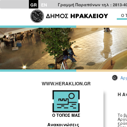
GR
EN
Γραμμή Παραπόνων τηλ : 2813-4
Ο 
Αρχ
WWW.HERAKLION.GR
Η Α
Το β
Ο ΤΟΠΟΣ ΜΑΣ
Αργυ
ερασ
Ανακοινώσεις