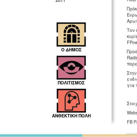
2011
Πρόκ
Ευρω
Αρωγ
Τον 
κυρί
FPow
Ο ΔΗΜΟΣ
Προσ
Radi
πορε
Στην
ενδι
ΠΟΛΙΤΙΣΜΟΣ
για 
Στοι
Websi
ΑΝΘΕΚΤΙΚΗ ΠΟΛΗ
FB P