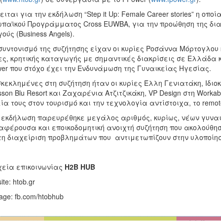
ειται για την εκδήλωση “Step it Up: Female Career stories” η οπ
παϊκού Προγράμματος Cross EUWBA, για την προώθηση της δι
ούς (Business Angels).
συντονισμό της συζήτησης είχαν οι κυρίες Ροσάννα Μόρτογλο
ες, κρητικής καταγωγής με σημαντικές διακρίσεις σε Ελλάδα κ
er που στόχο έχει την Ενδυνάμωση της Γυναικείας Ηγεσίας.
κεκλημένες στη συζήτηση ήταν οι κυρίες Έλλη Γενιατάκη, Ιδιοκτ
sson Blu Resort και Ζαχαρένια Ατζιτζικάκη, VP Design στη Worka
ία τους στον τουρισμό και την τεχνολογία αντίστοιχα, το remote
 εκδήλωση παρευρέθηκε μεγάλος αριθμός, κυρίως, νέων γυναι
αφέρουσα και εποικοδομητική ανοιχτή συζήτηση που ακολούθησ
τη διαχείριση προβλημάτων που αντιμετωπίζουν στην υλοποίησ
χεία επικοινωνίας
H2B HUB
te: htob.gr
age: fb.com/htobhub