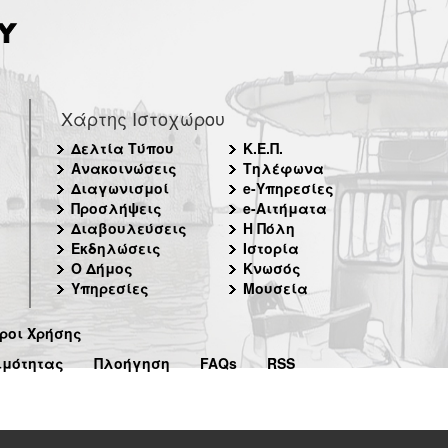
Χάρτης Ιστοχώρου
Δελτία Τύπου
Κ.Ε.Π.
Ανακοινώσεις
Τηλέφωνα
Διαγωνισμοί
e-Υπηρεσίες
Προσλήψεις
e-Αιτήματα
Διαβουλεύσεις
Η Πόλη
Εκδηλώσεις
Ιστορία
Ο Δήμος
Κνωσός
Υπηρεσίες
Μουσεία
ροι Χρήσης
ιμότητας
Πλοήγηση
FAQs
RSS