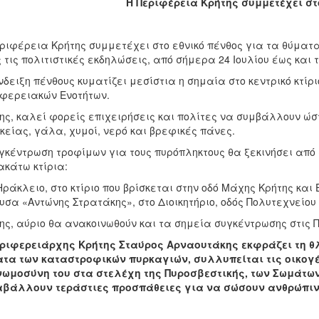
Η Περιφέρεια Κρήτης συμμετέχει στ
ριφέρεια Κρήτης συμμετέχει στο εθνικό πένθος για τα θύμα
 τις πολιτιστικές εκδηλώσεις, από σήμερα 24 Ιουλίου έως και τ
νδειξη πένθους κυματίζει μεσίστια η σημαία στο κεντρικό κτίρ
φερειακών Ενοτήτων.
ης, καλεί φορείς επιχειρήσεις και πολίτες να συμβάλλουν ώ
κείας, γάλα, χυμοί, νερό και βρεφικές πάνες.
γκέντρωση τροφίμων για τους πυρόπληκτους θα ξεκινήσει από α
κάτω κτίρια:
Ηράκλειο, στο κτίριο που βρίσκεται στην οδό Μάχης Κρήτης και 
υσα «Αντώνης Στρατάκης», στο Διοικητήριο, οδός Πολυτεχνείου 
ης, αύριο θα ανακοινωθούν και τα σημεία συγκέντρωσης στις Π
ριφερειάρχης Κρήτης Σταύρος Αρναουτάκης εκφράζει τη θλί
τα των καταστροφικών πυρκαγιών, συλλυπείται τις οικογέ
νωμοσύνη του στα στελέχη της Πυροσβεστικής, των Σωμάτω
αβάλλουν τεράστιες προσπάθειες για να σώσουν ανθρώπι