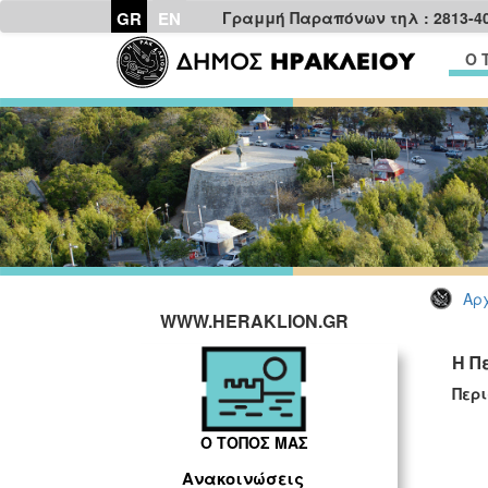
GR
EN
Γραμμή Παραπόνων τηλ : 2813-4
Ο 
Αρχ
WWW.HERAKLION.GR
Η Π
Περ
Ο ΤΟΠΟΣ ΜΑΣ
Ανακοινώσεις