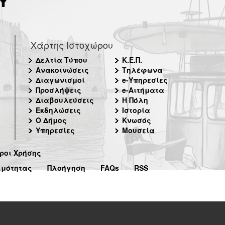
Χάρτης Ιστοχώρου
Δελτία Τύπου
Κ.Ε.Π.
Ανακοινώσεις
Τηλέφωνα
Διαγωνισμοί
e-Υπηρεσίες
Προσλήψεις
e-Αιτήματα
Διαβουλεύσεις
Η Πόλη
Εκδηλώσεις
Ιστορία
Ο Δήμος
Κνωσός
Υπηρεσίες
Μουσεία
ροι Χρήσης
ιμότητας
Πλοήγηση
FAQs
RSS