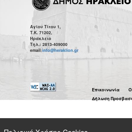
Αγίου Τίτου 1,
Τ.Κ. 71202,
Ηράκλειο
Τηλ.: 2813-409000
email:
info@heraklion.gr
Επικοινωνία
Ό
Δήλωση Προσβασ
Πολιτική Χρήσης Cookies