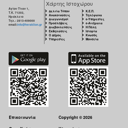
Χάρτης Ιστοχώρου
Αγίου Τίτου 1,
Δελτία Τύπου
Κ.Ε.Π.
Τ.Κ. 71202,
Ανακοινώσεις
Τηλέφωνα
Ηράκλειο
Διαγωνισμοί
e-Υπηρεσίες
Τηλ.: 2813-409000
Προσλήψεις
e-Αιτήματα
email:
info@heraklion.gr
Διαβουλεύσεις
Η Πόλη
Εκδηλώσεις
Ιστορία
Ο Δήμος
Κνωσός
Υπηρεσίες
Μουσεία
Επικοινωνία
Copyright © 2026