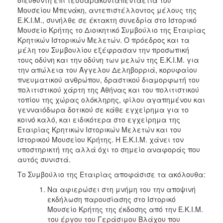
Μουσείου Μπενάκη, αντεπιστέλλοντος μέλους της
2017
Ε.Κ.Ι.Μ., συνήλθε σε έκτακτη συνεδρία στο Ιστορικό
2016
Μουσείο Κρήτης το Διοικητικό Συμβούλιο της Εταιρίας
Κρητικών Ιστορικών Μελετών. Ο πρόεδρος και τα
2015
μέλη του Συμβουλίου εξέφρασαν την προσωπική
2012
τους οδύνη και την οδύνη των μελών της Ε.Κ.Ι.Μ. για
την απώλεια του Άγγελου Δεληβορριά, κορυφαίου
2011
πνευματικού ανθρώπου, δραστικού διαμορφωτή του
πολιτιστικού χάρτη της Αθήνας και του πολιτιστικού
τοπίου της χώρας ολόκληρης, φίλου αγαπημένου και
γενναιόδωρα δοτικού σε κάθε εγχείρημα για το
κοινό καλό, και ειδικότερα στο εγχείρημα της
Ο
ΔΗΜΟΣ
Εταιρίας Κρητικών Ιστορικών Μελετών και του
Ιστορικού Μουσείου Κρήτης. Η Ε.Κ.Ι.Μ. χάνει τον
υποστηρικτή της αλλά όχι το σημείο αναφοράς που
ΠΟΛΙΤΙΣΜΟΣ
αυτός συνιστά.
ΑΝΘΕΚΤΙΚΗ
Το Συμβούλιο της Εταιρίας αποφάσισε τα ακόλουθα:
ΠΟΛΗ
Να αφιερώσει στη μνήμη του την αποψινή
εκδήλωση παρουσίασης στο Ιστορικό
Μουσείο Κρήτης της έκδοσης από την Ε.Κ.Ι.Μ.
του έργου του Γεράσιμου Βλάχου που