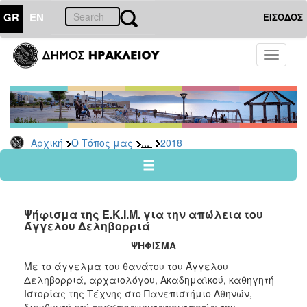
GR
EN
ΕΙΣΟΔΟΣ
Ο
Toggle
ΤΟΠΟΣ
navigati
ΜΑΣ
Ανακοινώσεις
Αρχείο
2026
...
Αρχική
Ο Τόπος μας
2018
2025
2024
2023
Ψήφισμα της Ε.Κ.Ι.Μ. για την απώλεια του
2022
Άγγελου Δεληβορριά
2021
ΨΗΦΙΣΜΑ
2020
Με το άγγελμα του θανάτου του Άγγελου
Δεληβορριά, αρχαιολόγου, Ακαδημαϊκού, καθηγητή
2019
Ιστορίας της Τέχνης στο Πανεπιστήμιο Αθηνών,
2018
διευθυντή επί τεσσαρακονταπενταετία του