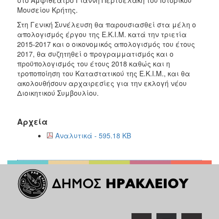
Μουσείου Κρήτης.
2017
Στη Γενική Συνέλευση θα παρουσιασθεί στα μέλη ο
2016
απολογισμός έργου της Ε.Κ.Ι.Μ. κατά την τριετία
2015
2015-2017 και ο οικονομικός απολογισμός του έτους
2017, θα συζητηθεί ο προγραμματισμός και ο
2012
προϋπολογισμός του έτους 2018 καθώς και η
2011
τροποποίηση του Καταστατικού της Ε.Κ.Ι.Μ., και θα
ακολουθήσουν αρχαιρεσίες για την εκλογή νέου
Διοικητικού Συμβουλίου.
Ο
Αρχεία
ΔΗΜΟΣ
Αναλυτικά - 595.18 KB
ΠΟΛΙΤΙΣΜΟΣ
ΑΝΘΕΚΤΙΚΗ
ΠΟΛΗ