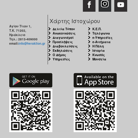
Χάρτης Ιστοχώρου
Αγίου Τίτου 1,
Δελτία Τύπου
Κ.Ε.Π.
Τ.Κ. 71202,
Ανακοινώσεις
Τηλέφωνα
Ηράκλειο
Διαγωνισμοί
e-Υπηρεσίες
Τηλ.: 2813-409000
Προσλήψεις
e-Αιτήματα
email:
info@heraklion.gr
Διαβουλεύσεις
Η Πόλη
Εκδηλώσεις
Ιστορία
Ο Δήμος
Κνωσός
Υπηρεσίες
Μουσεία