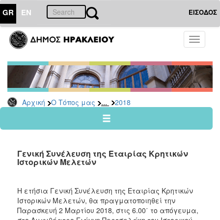
GR
EN
ΕΙΣΟΔΟΣ
Ο
Toggle
ΤΟΠΟΣ
navigati
ΜΑΣ
Ανακοινώσεις
Αρχείο
2026
...
Αρχική
Ο Τόπος μας
2018
2025
2024
2023
Γενική Συνέλευση της Εταιρίας Κρητικών
2022
Ιστορικών Μελετών
2021
2020
H ετήσια Γενική Συνέλευση της Εταιρίας Κρητικών
Ιστορικών Μελετών, θα πραγματοποιηθεί την
2019
Παρασκευή 2 Μαρτίου 2018, στις 6.00΄ το απόγευμα,
2018
στο Αμφιθέατρο Γιάννη Περτσελάκη του Ιστορικού