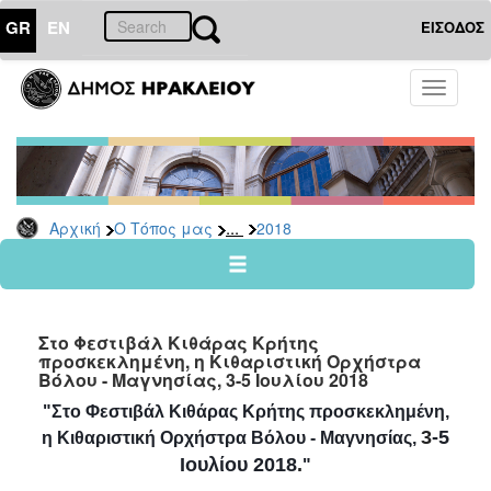
GR
EN
ΕΙΣΟΔΟΣ
Ο
Toggle
ΤΟΠΟΣ
navigati
ΜΑΣ
Ανακοινώσεις
Αρχείο
2026
...
Αρχική
Ο Τόπος μας
2018
2025
2024
2023
Στο Φεστιβάλ Κιθάρας Κρήτης
2022
προσκεκλημένη, η Κιθαριστική Ορχήστρα
Βόλου - Μαγνησίας, 3-5 Ιουλίου 2018
2021
"Στο Φεστιβάλ Κιθάρας Κρήτης προσκεκλημένη,
2020
3
-5
η Κιθαριστική Ορχήστρα Βόλου - Μαγνησίας,
2019
Ιουλίου 2018
.
"
2018