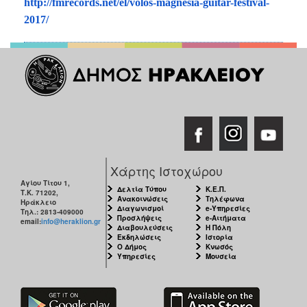
http://fmrecords.net/el/volos-magnesia-guitar-festival-
2017/
Χάρτης Ιστοχώρου
Αγίου Τίτου 1,
Δελτία Τύπου
Κ.Ε.Π.
Τ.Κ. 71202,
Ανακοινώσεις
Τηλέφωνα
Ηράκλειο
Διαγωνισμοί
e-Υπηρεσίες
Τηλ.: 2813-409000
Προσλήψεις
e-Αιτήματα
email:
info@heraklion.gr
Διαβουλεύσεις
Η Πόλη
Εκδηλώσεις
Ιστορία
Ο Δήμος
Κνωσός
Υπηρεσίες
Μουσεία