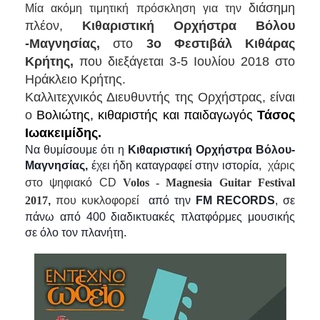
διάσημη
Μία ακόμη τιμητική πρόσκληση για την
2017
πλέον,
Κιθαριστική Ορχήστρα Βόλου
2016
-Μαγνησίας,
στο
3ο Φεστιβάλ Κιθάρας
Κρήτης,
που διεξάγεται 3-5 Ιουλίου 2018 στο
2015
Ηράκλειο Κρήτης.
2012
Καλλιτεχνικός Διευθυντής της Ορχήστρας, είναι
2011
ο
Βολιώτης, κιθαριστής και παιδαγωγός
Τάσος
Ιωακειμίδης.
Να θυμίσουμε ότι
η
Κιθαριστική Ορχήστρα Βόλου-
Μαγνησίας,
έχει ήδη καταγραφεί στην ιστορία
,
χάρις
Ο
στο ψηφιακό CD
Volos - Magnesia Guitar Festival
ΔΗΜΟΣ
2017
,
που κυκλοφορεί
από την
FM RECORDS
, σε
ΠΟΛΙΤΙΣΜΟΣ
πάνω από 400 διαδικτυακές πλατφόρμες μουσικής
σε όλο τον πλανήτη.
ΑΝΘΕΚΤΙΚΗ
ΠΟΛΗ