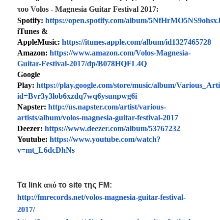
του
Volos - Magnesia Guitar Festival 2017
:
Spotify:
https://open.spotify.com/album/5NfHrMO5NS9ohs
iTunes &
AppleMusic:
https://itunes.apple.com/album/id1327465728
Amazon:
https://www.amazon.com/Volos-Magnesia-
Guitar-Festival-2017/dp/B078HQFL4Q
Google
Play:
https://play.google.com/store/music/album/Various_Ar
id=Bvr3y3lob6xzdq7wq6ysunpwg6i
Napster:
http://us.napster.com/artist/various-
artists/album/volos-magnesia-guitar-festival-2017
Deezer:
https://www.deezer.com/album/53767232
Youtube:
https://www.youtube.com/watch?
v=mt_L6dcDhNs
Τα link
από
το site της FM:
http://fmrecords.net/volos-magnesia-guitar-festival-
2017/