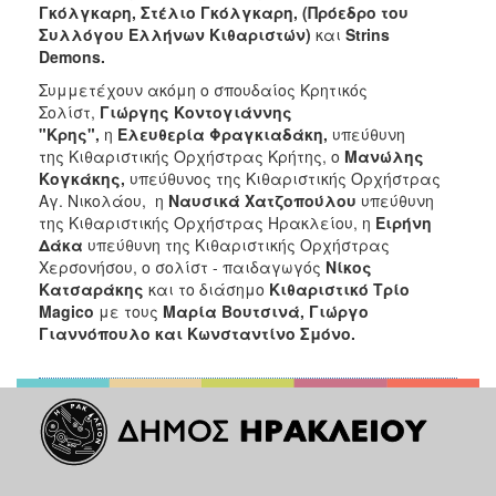
Γκόλγκαρη, Στέλιο Γκόλγκαρη,
(Πρόεδρο του
Συλλόγου Ελλήνων Κιθαριστών)
και
Strins
Demons.
Συμμετέχουν ακόμη ο σπουδαίος Κρητικός
Σολίστ,
Γιώργης Κοντογιάννης
"Κρης",
η
Ελευθερία Φραγκιαδάκη,
υπεύθυνη
της Κιθαριστικής Ορχήστρας Κρήτης, ο
Μανώλης
Κογκάκης,
υπεύθυνος της Κιθαριστικής Ορχήστρας
Αγ. Νικολάου, η
Ναυσικά Χατζοπούλου
υπεύθυνη
της Κιθαριστικής Ορχήστρας Ηρακλείου, η
Ειρήνη
Δάκα
υπεύθυνη της Κιθαριστικής Ορχήστρας
Χερσονήσου, ο σολίστ - παιδαγωγός
Νίκος
Κατσαράκης
και το διάσημο
Κιθαριστικό Τρίο
Magico
με τους
Μαρία Βουτσινά, Γιώργο
Γιαννόπουλο και Κωνσταντίνο Σμόνο.