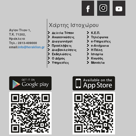
Χάρτης Ιστοχώρου
Αγίου Τίτου 1,
Δελτία Τύπου
Κ.Ε.Π.
Τ.Κ. 71202,
Ανακοινώσεις
Τηλέφωνα
Ηράκλειο
Διαγωνισμοί
e-Υπηρεσίες
Τηλ.: 2813-409000
Προσλήψεις
e-Αιτήματα
email:
info@heraklion.gr
Διαβουλεύσεις
Η Πόλη
Εκδηλώσεις
Ιστορία
Ο Δήμος
Κνωσός
Υπηρεσίες
Μουσεία