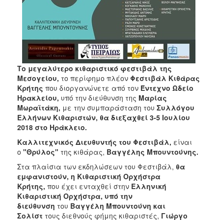
Το μεγαλύτερο κιθαριστικό φεστιβάλ της
Μεσογείου,
το περίφημο πλέον
Φεστιβάλ Κιθάρας
Κρήτης
που διοργανώνετε από τον
Έντεχνο Ωδείο
Ηρακλείου,
υπό την διεύθυνση της
Μαρίας
Μωραϊτάκη,
με την συμπαράσταση του
Συλλόγου
Ελλήνων Κιθαριστών, θα διεξαχθεί 3-5 Ιουλίου
2018 στο Ηράκλειο.
Καλλιτεχνικός Διευθυντής του Φεστιβάλ,
είναι
ο
"Θρύλος"
της κιθάρας,
Βαγγέλης Μπουντούνης.
Στα πλαίσια των εκδηλώσεων του Φεστιβάλ,
θα
εμφανιστούν, η Κιθαριστική Ορχήστρα
Κρήτης
,
που έχει ενταχθεί στην
Ελληνική
Κιθαριστική Ορχήστρα, υπό την
διεύθυνση
του
Βαγγέλη Μπουντούνη
και
Σολίστ
τους διεθνούς φήμης κιθαριστές,
Γιώργο