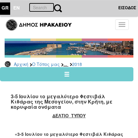
GR
EN
ΕΙΣΟΔΟΣ
Ο
Toggle
ΤΟΠΟΣ
navigati
ΜΑΣ
Ανακοινώσεις
Αρχείο
2026
...
Αρχική
Ο Τόπος μας
2018
2025
2024
2023
3-5 Ιουλίου το μεγαλύτερο Φεστιβάλ
2022
Κιθάρας της Μεσογείου, στην Κρήτη, με
κορυφαία ονόματα
2021
ΔΕΛΤΙΟ ΤΥΠΟΥ
2020
2019
«3-5 Ιουλίου το μεγαλύτερο
Φεστιβάλ Κιθάρας
2018