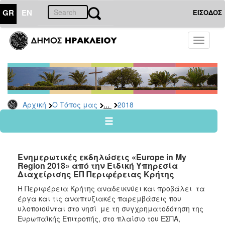
GR
EN
ΕΙΣΟΔΟΣ
Ο
Toggle
ΤΟΠΟΣ
navigati
ΜΑΣ
Ανακοινώσεις
Αρχείο
2026
...
Αρχική
Ο Τόπος μας
2018
2025
2024
2023
Ενημερωτικές εκδηλώσεις «Europe in My
2022
Region 2018» από την Ειδική Υπηρεσία
Διαχείρισης ΕΠ Περιφέρειας Κρήτης
2021
Η Περιφέρεια Κρήτης αναδεικνύει και προβάλει τα
2020
έργα και τις αναπτυξιακές παρεμβάσεις που
2019
υλοποιούνται στο νησί με τη συγχρηματοδότηση της
Ευρωπαϊκής Επιτροπής, στο πλαίσιο του ΕΣΠΑ,
2018