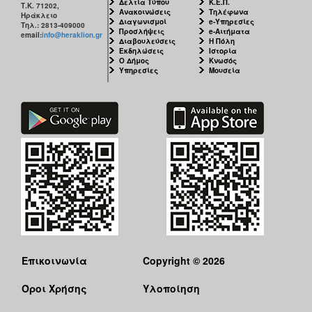
Δελτία Τύπου
Κ.Ε.Π.
Τ.Κ. 71202,
Ανακοινώσεις
Τηλέφωνα
Ηράκλειο
Διαγωνισμοί
e-Υπηρεσίες
Τηλ.: 2813-409000
Προσλήψεις
e-Αιτήματα
email:
info@heraklion.gr
Διαβουλεύσεις
Η Πόλη
Εκδηλώσεις
Ιστορία
Ο Δήμος
Κνωσός
Υπηρεσίες
Μουσεία
Επικοινωνία
Copyright © 2026
Όροι Χρήσης
Υλοποίηση