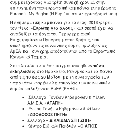
συμμετέχοντας για τρίτη συνεχή χρονιά, στην
2017
επιτυχημένη πανευρωπαϊκή καμπάνια ενημέρωσης
Europe in My Region (Η Ευρώπη στην περιφέρειά μου).
2016
Η ενημερωτική καμπάνια για το έτος 2018 φέρει
2015
τον τίτλο:
«Ευρώπη για όλους»
και σκοπό έχει να
2012
αναδείξει τα έργα του Περιφερειακού
Επιχειρησιακού Προγράμματος Κρήτης, που
2011
υποστηρίζουν τις κοινωνικές δομές φιλοξενίας
ΑμΕΑ και συγχρηματοδοτούνται από το Ευρωπαϊκό
Κοινωνικό Ταμείο .
Στο πλαίσιο αυτό θα πραγματοποιηθούν
πέντε
Ο
εκδηλώσεις
στο Ηράκλειο, Ρέθυμνο και τα Χανιά
ΔΗΜΟΣ
από τις
10 έως 20 Μαΐου
με τη συνεργασία των
παρακάτω φορέων λειτουργίας των κοινωνικών
ΠΟΛΙΤΙΣΜΟΣ
δομών φιλοξενίας ΑμΕΑ (ΚΔΗΦ):
Σύλλογο Γονέων Κηδεμόνων & Φίλων
ΑΝΘΕΚΤΙΚΗ
A.M.E.A.
«ΑΓΑΠΗ»
ΠΟΛΗ
Ένωση Γονέων Κηδεμόνων & Φίλων
«ΖΩΟΔΟΧΟΣ ΠΗΓΗ»
Σύλλογο
« ΔΙΚΑΙΩΜΑ ΣΤΗ ΖΩΗ»
Κέντρο Ειδικών Παιδιών
«Ο ΑΓΙΟΣ