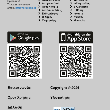
Ηράκλειο
Διαγωνισμοί
e-Υπηρεσίες
Τηλ.: 2813-409000
Προσλήψεις
e-Αιτήματα
email:
info@heraklion.gr
Διαβουλεύσεις
Η Πόλη
Εκδηλώσεις
Ιστορία
Ο Δήμος
Κνωσός
Υπηρεσίες
Μουσεία
Επικοινωνία
Copyright © 2026
Όροι Χρήσης
Υλοποίηση
Δήλωση