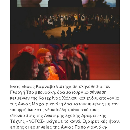
Ένας «Έρως Καρναβαλιστής» σε σκηνοθεσία του
Γιωργή Τσαμπουράκη, δραματουργία-σύνθεση
κειμένων της Κατερίνας Χάλκου και ενδυματολογία
της Άννας Μαχαιριανάκη δραματοποιημένος με τον
πιο φρέσκο και ενθουσιώδη τρόπο από τους
σπουδαστές της Ανώτερης Σχολής Δραματικής
Τέχνης «ΝΟΤΟΣ» μάγεψε το κοινό. Εξαιρετικές ήταν,
επίσης οι ερμηνείες της Άννας Παπαγιαννάκη-