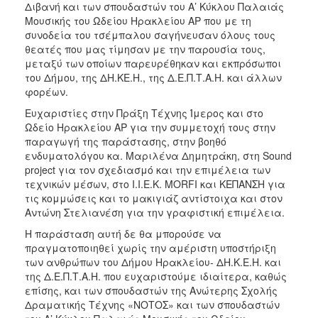
Διβανή και των σπουδαστών του Α’ Κύκλου Παλαιάς
Μουσικής του Ωδείου Ηρακλείου ΑΡ που με τη
συνοδεία του τσέμπαλου σαγήνευσαν όλους τους
θεατές που μας τίμησαν με την παρουσία τους,
μεταξύ των οποίων παρευρέθηκαν και εκπρόσωποι
του Δήμου, της ΔΗ.ΚΕ.Η., της Δ.Ε.Π.Τ.Α.Η. και άλλων
φορέων.
Ευχαριστίες στην Πράξη Τέχνης Ίμερος και στο
Ωδείο Ηρακλείου ΑΡ για την συμμετοχή τους στην
παραγωγή της παράστασης, στην βοηθό
ενδυματολόγου κα. Μαριλένα Δημητράκη, στη Sound
project για τον σχεδιασμό και την επιμέλεια των
τεχνικών μέσων, στο Ι.Ι.Ε.Κ. MORFI και ΚΕΠΑΝΣΗ για
τις κομμώσεις και το μακιγιάζ αντίστοιχα και στον
Αντώνη Στελιανέση για την γραφιστική επιμέλεια.
Η παράσταση αυτή δε θα μπορούσε να
πραγματοποιηθεί χωρίς την αμέριστη υποστήριξη
των ανθρώπων του Δήμου Ηρακλείου- ΔΗ.Κ.Ε.Η. και
της Δ.Ε.Π.Τ.Α.Η. που ευχαριστούμε ιδιαίτερα, καθώς
επίσης, και των σπουδαστών της Ανώτερης Σχολής
Δραματικής Τέχνης «ΝΟΤΟΣ» και των σπουδαστών