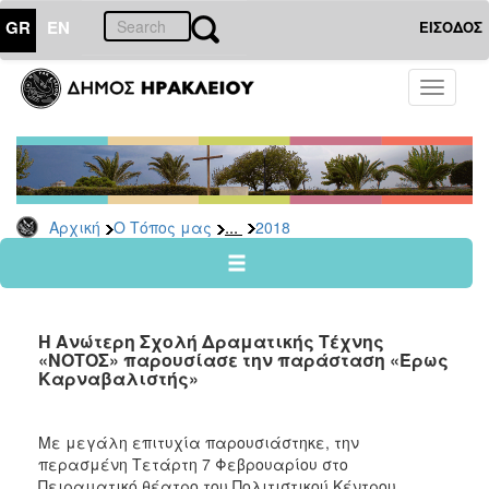
GR
EN
ΕΙΣΟΔΟΣ
Ο
Toggle
ΤΟΠΟΣ
navigati
ΜΑΣ
Ανακοινώσεις
Αρχείο
2026
...
Αρχική
Ο Τόπος μας
2018
2025
2024
2023
H Ανώτερη Σχολή Δραματικής Τέχνης
2022
«ΝΟΤΟΣ» παρουσίασε την παράσταση «Έρως
Καρναβαλιστής»
2021
2020
Με μεγάλη επιτυχία παρουσιάστηκε, την
2019
περασμένη Τετάρτη 7 Φεβρουαρίου στο
2018
Πειραματικό θέατρο του Πολιτιστικού Κέντρου