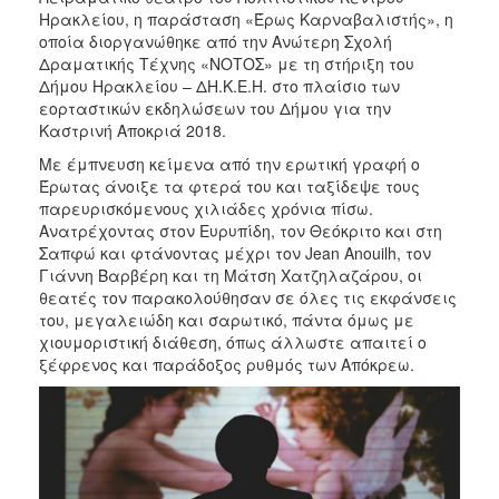
Ηρακλείου, η παράσταση «Έρως Καρναβαλιστής», η
2017
οποία διοργανώθηκε από την Ανώτερη Σχολή
2016
Δραματικής Τέχνης «ΝΟΤΟΣ» με τη στήριξη του
Δήμου Ηρακλείου – ΔΗ.Κ.Ε.Η. στο πλαίσιο των
2015
εορταστικών εκδηλώσεων του Δήμου για την
2012
Καστρινή Αποκριά 2018.
2011
Με έμπνευση κείμενα από την ερωτική γραφή ο
Έρωτας άνοιξε τα φτερά του και ταξίδεψε τους
παρευρισκόμενους χιλιάδες χρόνια πίσω.
Ανατρέχοντας στον Ευρυπίδη, τον Θεόκριτο και στη
Σαπφώ και φτάνοντας μέχρι τον Jean Anouilh, τον
Ο
Γιάννη Βαρβέρη και τη Μάτση Χατζηλαζάρου, οι
ΔΗΜΟΣ
θεατές τον παρακολούθησαν σε όλες τις εκφάνσεις
του, μεγαλειώδη και σαρωτικό, πάντα όμως με
ΠΟΛΙΤΙΣΜΟΣ
χιουμοριστική διάθεση, όπως άλλωστε απαιτεί ο
ξέφρενος και παράδοξος ρυθμός των Απόκρεω.
ΑΝΘΕΚΤΙΚΗ
ΠΟΛΗ