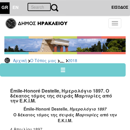
GR
EN
ΕΙΣΟΔΟΣ
Ο
Toggle
ΤΟΠΟΣ
navigati
ΜΑΣ
Ανακοινώσεις
Αρχείο
2026
...
Αρχική
Ο Τόπος μας
2018
2025
2024
2023
Émile-Honoré Destelle, Ημερολόγιο 1897. Ο
2022
δέκατος τόμος της σειράς Μαρτυρίες από
την Ε.Κ.Ι.Μ.
2021
Émile-Honoré Destelle,
Ημερολόγιο 1897
2020
Ο δέκατος τόμος της σειράς
Μαρτυρίες
από την
2019
Ε.Κ.Ι.Μ.
2018
4 Απριλίου 1897