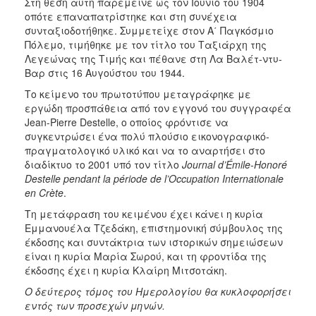
Στη θέση αυτή παρέμεινε ως τον Ιούνιο του 1904
οπότε επαναπατρίστηκε και στη συνέχεια
συνταξιοδοτήθηκε. Συμμετείχε στον Α΄ Παγκόσμιο
Πόλεμο, τιμήθηκε με τον τίτλο του Ταξιάρχη της
Λεγεώνας της Τιμής και πέθανε στη Λα Βαλέτ-ντυ-
Βαρ στις 16 Αυγούστου του 1944.
Το κείμενο του πρωτοτύπου μεταγράφηκε με
εργώδη προσπάθεια από τον εγγονό του συγγραφέα
Jean-Pierre Destelle, ο οποίος φρόντισε να
συγκεντρώσει ένα πολύ πλούσιο εικονογραφικό-
πραγματολογικό υλικό και να το αναρτήσει στο
διαδίκτυο το 2001 υπό τον τίτλο
Journal
d
’É
mile
-
Honor
é
Destelle
pendant
la
p
é
riode
de
l
’
Occupation
Internationale
en
Cr
è
te
.
Τη μετάφραση του κειμένου έχει κάνει η κυρία
Εμμανουέλα Τζεδάκη, επιστημονική σύμβουλος της
έκδοσης και συντάκτρια των ιστορικών σημειώσεων
είναι η κυρία Μαρία Σωρού, και τη φροντίδα της
έκδοσης έχει η κυρία Κλαίρη Μιτσοτάκη.
Ο δεύτερος τόμος του Ημερολογίου θα κυκλοφορήσει
εντός των προσεχών μηνών.