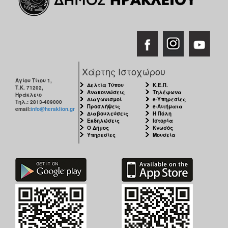
Χάρτης Ιστοχώρου
Αγίου Τίτου 1,
Δελτία Τύπου
Κ.Ε.Π.
Τ.Κ. 71202,
Ανακοινώσεις
Τηλέφωνα
Ηράκλειο
Διαγωνισμοί
e-Υπηρεσίες
Τηλ.: 2813-409000
Προσλήψεις
e-Αιτήματα
email:
info@heraklion.gr
Διαβουλεύσεις
Η Πόλη
Εκδηλώσεις
Ιστορία
Ο Δήμος
Κνωσός
Υπηρεσίες
Μουσεία