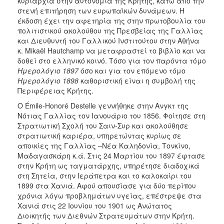
κυριαρχία στην αυτονομία της Κρήτης, κάτω από την
στενή επιτήρηση των ευρωπαϊκών δυνάμεων. Η
έκδοση έχει την αφετηρία της στην πρωτοβουλία του
πολιτιστικού ακολούθου της Πρεσβείας της Γαλλίας
και Διευθυντή του Γαλλικού Ινστιτούτου στην Αθήνα
κ. Mikaël Hautchamp να μεταφραστεί το βιβλίο και να
δοθεί στο ελληνικό κοινό. Τόσο για τον παρόντα τόμο
Ημερολόγιο 1897
όσο και για τον επόμενο τόμο
Ημερολόγιο 1898
καθοριστική είναι η συμβολή της
Περιφέρειας Κρήτης.
Ο Émile-Honoré Destelle γεννήθηκε στην Ανγκτ της
Νότιας Γαλλίας τον Ιανουάριο του 1856. Φοίτησε στη
Στρατιωτική Σχολή του Σαιν-Συρ και ακολούθησε
στρατιωτική καριέρα, υπηρετώντας κυρίως σε
αποικίες της Γαλλίας –Νέα Καληδονία, Τονκίνο,
Μαδαγασκάρη κ.ά. Στις 24 Μαρτίου του 1897 έφτασε
στην Κρήτη ως ταγματάρχης, υπηρέτησε διαδοχικά
στη Σητεία, στην Ιεράπετρα και το καλοκαίρι του
1899 στα Χανιά. Αφού απουσίασε για δύο περίπου
χρόνια λόγω προβλημάτων υγείας, επέστρεψε στα
Χανιά στις 22 Ιουνίου του 1901 ως Ανώτατος
Διοικητής των Διεθνών Στρατευμάτων στην Κρήτη.