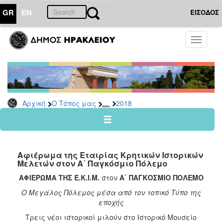
GR
EN
ΕΙΣΟΔΟΣ
Ο
Toggle
ΤΟΠΟΣ
navigati
ΜΑΣ
Ανακοινώσεις
Αρχείο
2026
...
Αρχική
Ο Τόπος μας
2018
2025
2024
2023
Αφιέρωμα της Εταιρίας Κρητικών Ιστορικών
2022
Μελετών στον Α΄ Παγκόσμιο Πόλεμο
2021
ΑΦΙΕΡΩΜΑ ΤΗΣ Ε.Κ.Ι.Μ.
στον
Α΄ ΠΑΓΚΟΣΜΙΟ ΠΟΛΕΜΟ
2020
Ο Μεγάλος Πόλεμος μέσα από τον τοπικό Τύπο της
εποχής
2019
Τρεις νέοι ιστορικοί μιλούν στο Ιστορικό Μουσείο
2018