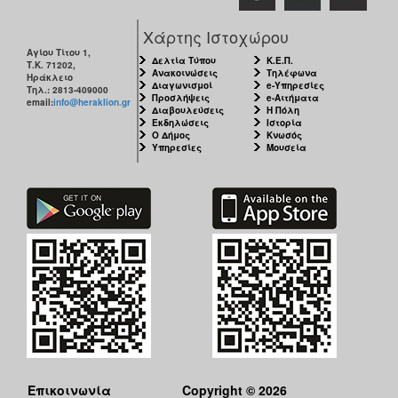
Χάρτης Ιστοχώρου
Αγίου Τίτου 1,
Δελτία Τύπου
Κ.Ε.Π.
Τ.Κ. 71202,
Ανακοινώσεις
Τηλέφωνα
Ηράκλειο
Διαγωνισμοί
e-Υπηρεσίες
Τηλ.: 2813-409000
Προσλήψεις
e-Αιτήματα
email:
info@heraklion.gr
Διαβουλεύσεις
Η Πόλη
Εκδηλώσεις
Ιστορία
Ο Δήμος
Κνωσός
Υπηρεσίες
Μουσεία
Επικοινωνία
Copyright © 2026