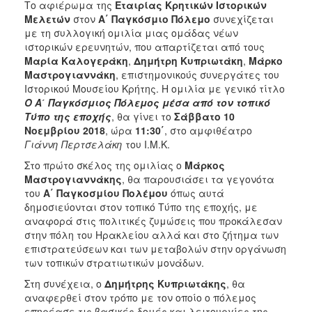
Το αφιέρωμα της
Εταιρίας Κρητικών Ιστορικών
Μελετών
στον
Α΄ Παγκόσμιο Πόλεμο
συνεχίζεται
με τη συλλογική ομιλία μιας ομάδας νέων
ιστορικών ερευνητών, που απαρτίζεται από τους
Μαρία Καλογεράκη
,
Δημήτρη Κυπριωτάκη
,
Μάρκο
Μαστρογιαννάκη
, επιστημονικούς συνεργάτες του
Ιστορικού Μουσείου Κρήτης. Η ομιλία με γενικό τίτλο
Ο Α΄ Παγκόσμιος Πόλεμος μέσα από τον τοπικό
Τύπο της εποχής
, θα γίνει το
Σάββατο 10
Νοεμβρίου 2018
, ώρα
11:30΄
, στο αμφιθέατρο
Γιάννη Περτσελάκη
του Ι.Μ.Κ.
Στο πρώτο σκέλος της ομιλίας ο
Μάρκος
Μαστρογιαννάκης
, θα παρουσιάσει τα γεγονότα
του
Α΄ Παγκοσμίου Πολέμου
όπως αυτά
δημοσιεύονται στον τοπικό Τύπο της εποχής, με
αναφορά στις πολιτικές ζυμώσεις που προκάλεσαν
στην πόλη του Ηρακλείου αλλά και στο ζήτημα των
επιστρατεύσεων και των μεταβολών στην οργάνωση
των τοπικών στρατιωτικών μονάδων.
Στη συνέχεια, ο
Δημήτρης Κυπριωτάκης
, θα
αναφερθεί στον τρόπο με τον οποίο ο πόλεμος
επηρέασε τις βασικές δομές και λειτουργίες της