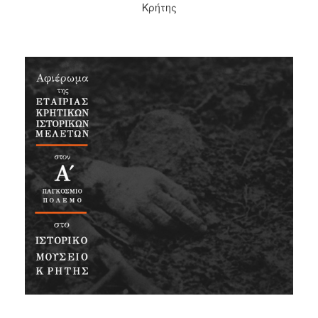
Κρήτης
2017
2016
2015
2012
2011
Ο
ΔΗΜΟΣ
ΠΟΛΙΤΙΣΜΟΣ
ΑΝΘΕΚΤΙΚΗ
ΠΟΛΗ