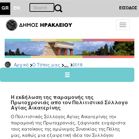
GR
EN
ΕΙΣΟΔΟΣ
Ο
Toggle
ΤΟΠΟΣ
navigati
ΜΑΣ
Ανακοινώσεις
Αρχείο
2026
...
Αρχική
Ο Τόπος μας
2018
2025
2024
2023
Η εκδήλωση της παραμονής της
2022
Πρωτοχρονιάς απο τον Πολιτιστικό Σύλλογο
Αγίας Αικατερίνης
2021
Ο Πολιτιστικός Σύλλογος Αγίας Αικατερίνης την
2020
παραμονή της Πρωτοχρονιάς, ξάφνιασε ευχάριστα
2019
τους κατοίκους της ομώνυμης Συνοικίας της Πόλης
μας, καθώς μια εξαιρετική ιδέα του Συλλόγου
2018