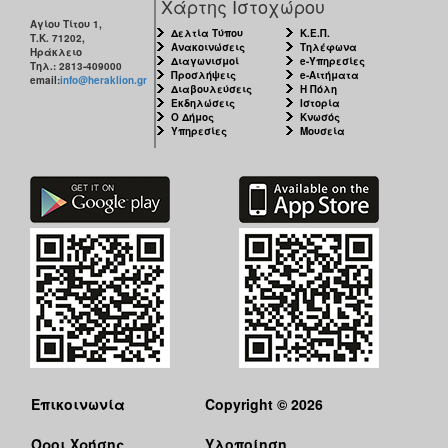
Χάρτης Ιστοχώρου
Αγίου Τίτου 1,
Δελτία Τύπου
Κ.Ε.Π.
Τ.Κ. 71202,
Ανακοινώσεις
Τηλέφωνα
Ηράκλειο
Διαγωνισμοί
e-Υπηρεσίες
Τηλ.: 2813-409000
Προσλήψεις
e-Αιτήματα
email:
info@heraklion.gr
Διαβουλεύσεις
Η Πόλη
Εκδηλώσεις
Ιστορία
Ο Δήμος
Κνωσός
Υπηρεσίες
Μουσεία
Επικοινωνία
Copyright © 2026
Όροι Χρήσης
Υλοποίηση