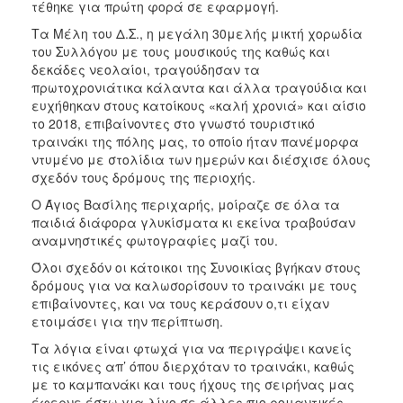
τέθηκε για πρώτη φορά σε εφαρμογή.
2017
Τα Μέλη του Δ.Σ., η μεγάλη 30μελής μικτή χορωδία
2016
του Συλλόγου με τους μουσικούς της καθώς και
δεκάδες νεολαίοι, τραγούδησαν τα
2015
πρωτοχρονιάτικα κάλαντα και άλλα τραγούδια και
2012
ευχήθηκαν στους κατοίκους «καλή χρονιά» και αίσιο
το 2018, επιβαίνοντες στο γνωστό τουριστικό
2011
τραινάκι της πόλης μας, το οποίο ήταν πανέμορφα
ντυμένο με στολίδια των ημερών και διέσχισε όλους
σχεδόν τους δρόμους της περιοχής.
Ο Άγιος Βασίλης περιχαρής, μοίραζε σε όλα τα
Ο
παιδιά διάφορα γλυκίσματα κι εκείνα τραβούσαν
ΔΗΜΟΣ
αναμνηστικές φωτογραφίες μαζί του.
Όλοι σχεδόν οι κάτοικοι της Συνοικίας βγήκαν στους
ΠΟΛΙΤΙΣΜΟΣ
δρόμους για να καλωσορίσουν το τραινάκι με τους
επιβαίνοντες, και να τους κεράσουν ο,τι είχαν
ΑΝΘΕΚΤΙΚΗ
ετοιμάσει για την περίπτωση.
ΠΟΛΗ
Τα λόγια είναι φτωχά για να περιγράψει κανείς
τις εικόνες απ’ όπου διερχόταν το τραινάκι, καθώς
με το καμπανάκι και τους ήχους της σειρήνας μας
έφερνε έστω για λίγο σε άλλες πιο ρομαντικές