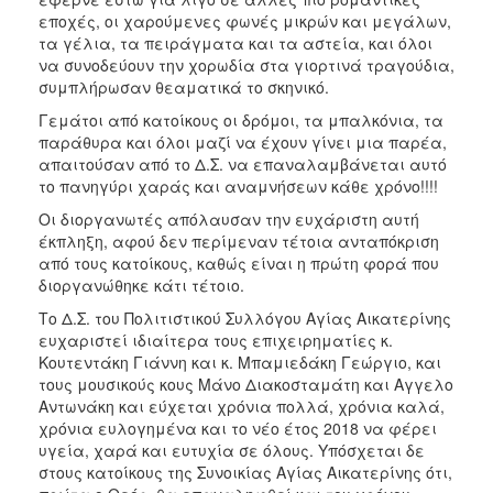
εποχές, οι χαρούμενες φωνές μικρών και μεγάλων,
τα γέλια, τα πειράγματα και τα αστεία, και όλοι
να συνοδεύουν την χορωδία στα γιορτινά τραγούδια,
συμπλήρωσαν θεαματικά το σκηνικό.
Γεμάτοι από κατοίκους οι δρόμοι, τα μπαλκόνια, τα
παράθυρα και όλοι μαζί να έχουν γίνει μια παρέα,
απαιτούσαν από το Δ.Σ. να επαναλαμβάνεται αυτό
το πανηγύρι χαράς και αναμνήσεων κάθε χρόνο!!!!
Οι διοργανωτές απόλαυσαν την ευχάριστη αυτή
έκπληξη, αφού δεν περίμεναν τέτοια ανταπόκριση
από τους κατοίκους, καθώς είναι η πρώτη φορά που
διοργανώθηκε κάτι τέτοιο.
Το Δ.Σ. του Πολιτιστικού Συλλόγου Αγίας Αικατερίνης
ευχαριστεί ιδιαίτερα τους επιχειρηματίες κ.
Κουτεντάκη Γιάννη και κ. Μπαμιεδάκη Γεώργιο, και
τους μουσικούς κους Μάνο Διακοσταμάτη και Αγγελο
Αντωνάκη και εύχεται χρόνια πολλά, χρόνια καλά,
χρόνια ευλογημένα και το νέο έτος 2018 να φέρει
υγεία, χαρά και ευτυχία σε όλους. Υπόσχεται δε
στους κατοίκους της Συνοικίας Αγίας Αικατερίνης ότι,