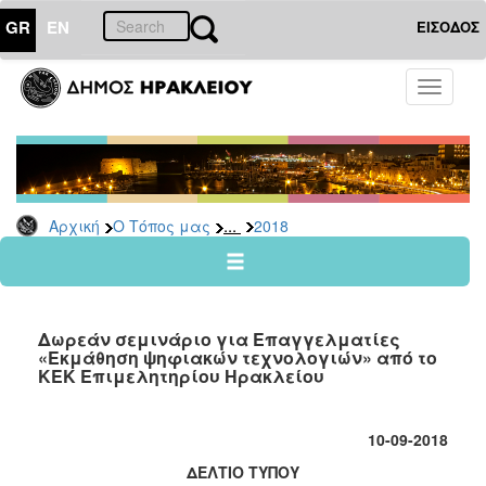
GR
EN
ΕΙΣΟΔΟΣ
Ο
Toggle
ΤΟΠΟΣ
navigati
ΜΑΣ
Ανακοινώσεις
Αρχείο
2026
...
Αρχική
Ο Τόπος μας
2018
2025
2024
2023
Δωρεάν σεμινάριο για Επαγγελματίες
2022
«Εκμάθηση ψηφιακών τεχνολογιών» από το
ΚΕΚ Επιμελητηρίου Ηρακλείου
2021
2020
10-09-2018
2019
ΔΕΛΤΙΟ ΤΥΠΟΥ
2018