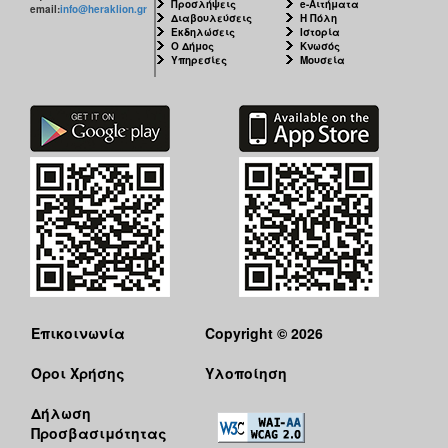
Προσλήψεις
e-Αιτήματα
email:
info@heraklion.gr
Διαβουλεύσεις
Η Πόλη
Εκδηλώσεις
Ιστορία
Ο Δήμος
Κνωσός
Υπηρεσίες
Μουσεία
Επικοινωνία
Copyright © 2026
Όροι Χρήσης
Υλοποίηση
Δήλωση
Προσβασιμότητας