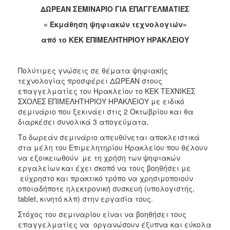
ΔΩΡΕΑΝ ΣΕΜΙΝΑΡΙΟ ΓΙΑ ΕΠΑΓΓΕΛΜΑΤΙΕΣ
2017
« Εκμάθηση ψηφιακών τεχνολογιών»
2016
από το ΚΕΚ ΕΠΙΜΕΛΗΤΗΡΙΟΥ ΗΡΑΚΛΕΙΟΥ
2015
2012
Πολύτιμες γνώσεις σε θέματα ψηφιακής
2011
τεχνολογίας προσφέρει ΔΩΡΕΑΝ στους
επαγγελματίες του Ηρακλείου το ΚΕΚ ΤΕΧΝΙΚΕΣ
ΣΧΟΛΕΣ ΕΠΙΜΕΛΗΤΗΡΙΟΥ ΗΡΑΚΛΕΙΟΥ με ειδικό
σεμινάριο που ξεκινάει στις 2 Οκτωβρίου και θα
διαρκέσει συνολικά 3 απογεύματα.
Ο
ΔΗΜΟΣ
Το δωρεάν σεμινάριο απευθύνεται αποκλειστικά
στα μέλη του Επιμελητηρίου Ηρακλείου που θέλουν
ΠΟΛΙΤΙΣΜΟΣ
να εξοικειωθούν με τη χρήση των ψηφιακών
εργαλείων και έχει σκοπό να τους βοηθήσει με
εύχρηστο και πρακτικό τρόπο να χρησιμοποιούν
ΑΝΘΕΚΤΙΚΗ
ΠΟΛΗ
οποιαδήποτε ηλεκτρονική συσκευή (υπολογιστής,
tablet, κινητό κλπ) στην εργασία τους.
Στόχος του σεμιναρίου είναι να βοηθήσει τους
επαγγελματίες να οργανώσουν έξυπνα και εύκολα