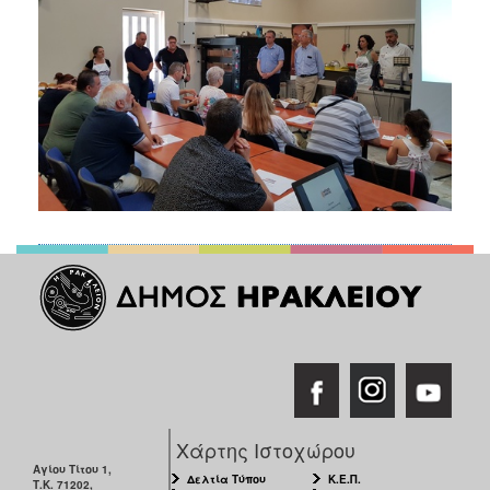
Χάρτης Ιστοχώρου
Αγίου Τίτου 1,
Δελτία Τύπου
Κ.Ε.Π.
Τ.Κ. 71202,