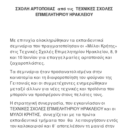
2017
ΣΧΟΛΗ ΑΡΤΟΠΟΙΙΑΣ από τις ΤΕΧΝΙΚΕΣ ΣΧΟΛΕΣ
ΕΠΙΜΕΛΗΤΗΡΙΟΥ ΗΡΑΚΛΕΙΟΥ
2016
2015
2012
Με επιτυχία ολοκληρώθηκαν τα εκπαιδευτικά
2011
σεμινάρια που πραγματοποίησαν οι «Μύλοι Κρήτης»
στις Τεχνικές Σχολές Επιμελητηρίου Ηρακλείου, 8, 9
και 10 Ιουνίου για επαγγελματίες αρτοποιούς και
ζαχαροπλάστες.
Ο
Τα σεμινάρια ήταν προσανατολισμένα στην
ΔΗΜΟΣ
καινοτομία και τη διαφοροποίηση του φούρνου της
Γειτονιάς και οι συμμετέχοντες ενημερώθηκαν
ΠΟΛΙΤΙΣΜΟΣ
μεταξύ άλλων για νέες τεχνικές και προϊόντα που
μπορούν να προσφέρουν στους πελάτες τους.
ΑΝΘΕΚΤΙΚΗ
Η στρατηγική συνεργασία, που εγκαινίασαν οι
ΠΟΛΗ
ΤΕΧΝΙΚΕΣ ΣΧΟΛΕΣ ΕΠΙΜΕΛΗΤΗΡΙΟΥ ΗΡΑΚΛΕΙΟΥ και οι
ΜΥΛΟΙ ΚΡΗΤΗΣ, συνεχίζεται με τα πρώτα
εκπαιδευτικά τμήματα που θα λειτουργήσουν εντός
του καλοκαιριού και θ΄ αποτελέσουν τη μαγιά στην