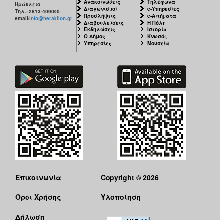
Ανακοινώσεις
Τηλέφωνα
Ηράκλειο
Διαγωνισμοί
e-Υπηρεσίες
Τηλ.: 2813-409000
Προσλήψεις
e-Αιτήματα
email:
info@heraklion.gr
Διαβουλεύσεις
Η Πόλη
Εκδηλώσεις
Ιστορία
Ο Δήμος
Κνωσός
Υπηρεσίες
Μουσεία
Επικοινωνία
Copyright © 2026
Όροι Χρήσης
Υλοποίηση
Δήλωση