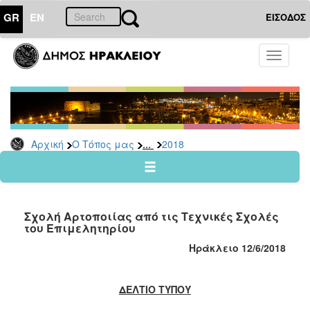
GR
EN
ΕΙΣΟΔΟΣ
Ο
Toggle
ΤΟΠΟΣ
navigati
ΜΑΣ
Ανακοινώσεις
Αρχείο
2026
...
Αρχική
Ο Τόπος μας
2018
2025
2024
2023
Σχολή Αρτοποιίας από τις Τεχνικές Σχολές
2022
του Επιμελητηρίου
2021
Ηράκλειο
12
/6/2018
2020
2019
ΔΕΛΤΙΟ ΤΥΠΟΥ
2018