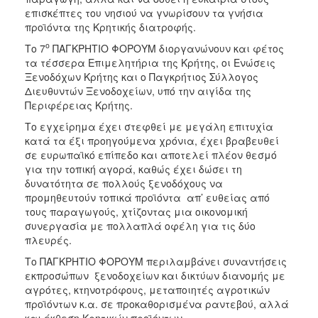
επισκέπτες του νησιού να γνωρίσουν τα γνήσια
προϊόντα της Κρητικής διατροφής.
ο
Το 7
ΠΑΓΚΡΗΤΙΟ ΦΟΡΟΥΜ διοργανώνουν και φέτος
τα τέσσερα Επιμελητήρια της Κρήτης, οι Ενώσεις
Ξενοδόχων Κρήτης και ο Παγκρήτιος Σύλλογος
Διευθυντών Ξενοδοχείων, υπό την αιγίδα της
Περιφέρειας Κρήτης.
Το εγχείρημα έχει στεφθεί με μεγάλη επιτυχία
κατά τα έξι προηγούμενα χρόνια, έχει βραβευθεί
σε ευρωπαϊκό επίπεδο και αποτελεί πλέον θεσμό
για την τοπική αγορά, καθώς έχει δώσει τη
δυνατότητα σε πολλούς ξενοδόχους να
προμηθευτούν τοπικά προϊόντα απ’ ευθείας από
τους παραγωγούς, χτίζοντας μια οικονομική
συνεργασία με πολλαπλά οφέλη για τις δύο
πλευρές.
Το ΠΑΓΚΡΗΤΙΟ ΦΟΡΟΥΜ περιλαμβάνει συναντήσεις
εκπροσώπων ξενοδοχείων και δικτύων διανομής με
αγρότες, κτηνοτρόφους, μεταποιητές αγροτικών
προϊόντων κ.α. σε προκαθορισμένα ραντεβού, αλλά
και έκθεση Κρητικών προϊόντων.