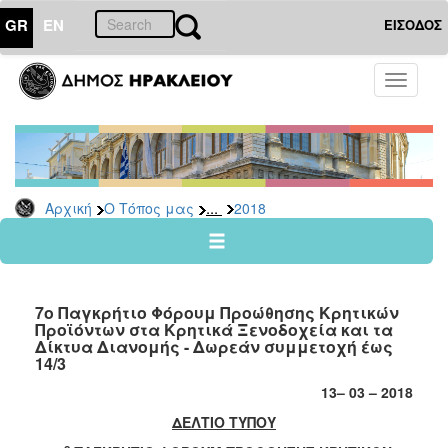
GR
EN
ΕΙΣΟΔΟΣ
Ο
Toggle
ΤΟΠΟΣ
navigati
ΜΑΣ
Ανακοινώσεις
Αρχείο
2026
...
Αρχική
Ο Τόπος μας
2018
2025
2024
2023
7ο Παγκρήτιο Φόρουμ Προώθησης Κρητικών
2022
Προϊόντων στα Κρητικά Ξενοδοχεία και τα
Δίκτυα Διανομής - Δωρεάν συμμετοχή έως
2021
14/3
2020
13
– 0
3
– 2018
2019
ΔΕΛΤΙΟ ΤΥΠΟΥ
2018
ο