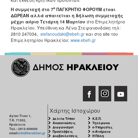
ο
Η συμμετοχή στο 7
ΠΑΓΚΡΗΤΙΟ ΦΟΡΟΥΜ είναι
ΔΩΡΕΑΝ αλλά απαιτείται η δήλωση συμμετοχής
μέχρι αύριο Τετάρτη 14 Μαρτίου
στο Επιμελητήριο
Ηρακλείου. Υπεύθυνη κα Λένα Στεφανουδάκη τηλ:
2810 247034,
stefanoudaki@ebeh.gr
και στο site του
Επιμελητηρίου Ηρακλείου:
www.ebeh.gr
Χάρτης Ιστοχώρου
Αγίου Τίτου 1,
Δελτία Τύπου
Κ.Ε.Π.
Τ.Κ. 71202,
Ανακοινώσεις
Τηλέφωνα
Ηράκλειο
Διαγωνισμοί
e-Υπηρεσίες
Τηλ.: 2813-409000
Προσλήψεις
e-Αιτήματα
email:
info@heraklion.gr
Διαβουλεύσεις
Η Πόλη