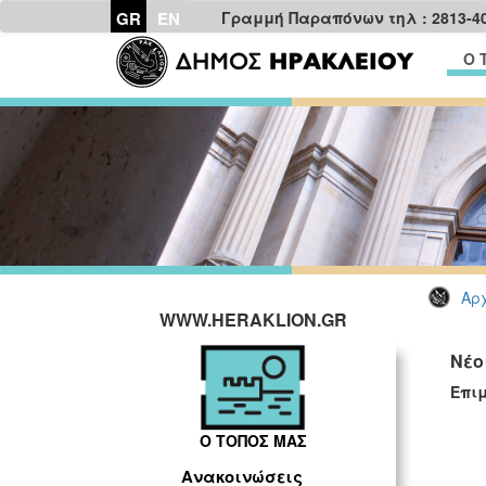
GR
EN
Γραμμή Παραπόνων τηλ : 2813-4
Ο 
Αρχ
WWW.HERAKLION.GR
Νέο
Επι
Ο ΤΟΠΟΣ ΜΑΣ
Ανακοινώσεις