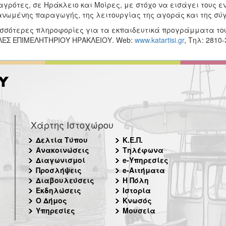
αγρότες, σε Ηράκλειο και Μοίρες, με στόχο να εισάγει τους ε
νωμένης παραγωγής, της λειτουργίας της αγοράς και της σύ
σσότερες πληροφορίες για τα εκπαιδευτικά προγράμματα το
ΕΣ ΕΠΙΜΕΛΗΤΗΡΙΟΥ ΗΡΑΚΛΕΙΟΥ. Web:
www.katartisi.gr
, Τηλ: 2810-3
Χάρτης Ιστοχώρου
Δελτία Τύπου
Κ.Ε.Π.
Ανακοινώσεις
Τηλέφωνα
Διαγωνισμοί
e-Υπηρεσίες
Προσλήψεις
e-Αιτήματα
Διαβουλεύσεις
Η Πόλη
Εκδηλώσεις
Ιστορία
Ο Δήμος
Κνωσός
Υπηρεσίες
Μουσεία