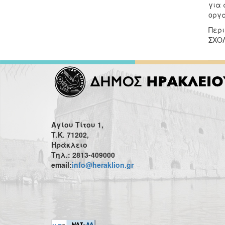
για 
οργα
Περι
ΣΧΟΛ
Αγίου Τίτου 1,
Τ.Κ. 71202,
Ηράκλειο
Τηλ.: 2813-409000
email:
info@heraklion.gr