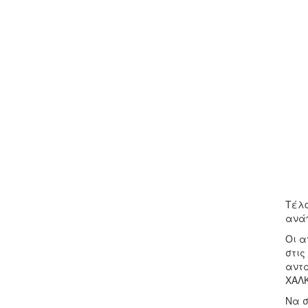
Τέλο
ανάπ
Οι α
στις
αντα
ΧΑΛΚ
Να σ