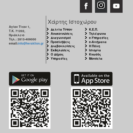
Χάρτης Ιστοχώρου
Αγίου Τίτου 1,
Δελτία Τύπου
Κ.Ε.Π.
Τ.Κ. 71202,
Ανακοινώσεις
Τηλέφωνα
Ηράκλειο
Διαγωνισμοί
e-Υπηρεσίες
Τηλ.: 2813-409000
Προσλήψεις
e-Αιτήματα
email:
info@heraklion.gr
Διαβουλεύσεις
Η Πόλη
Εκδηλώσεις
Ιστορία
Ο Δήμος
Κνωσός
Υπηρεσίες
Μουσεία