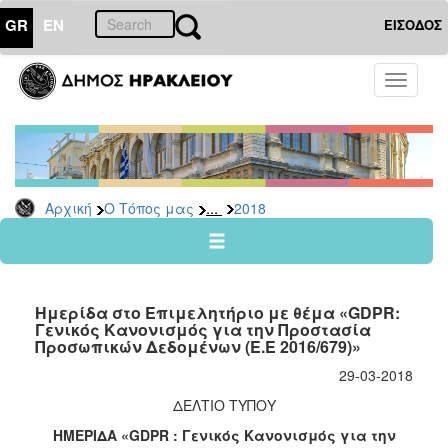
GR
EN
ΕΙΣΟΔΟΣ
Ο
Toggle
ΤΟΠΟΣ
navigati
ΜΑΣ
Ανακοινώσεις
Αρχείο
2026
...
Αρχική
Ο Τόπος μας
2018
2025
2024
2023
Ημερίδα στο Επιμελητήριο με θέμα «GDPR:
2022
Γενικός Κανονισμός για την Προστασία
Προσωπικών Δεδομένων (Ε.Ε 2016/679)»
2021
29-03-2018
2020
ΔΕΛΤΙΟ ΤΥΠΟΥ
2019
ΗΜΕΡΙΔΑ «GDPR : Γενικός Κανονισμός για την
2018