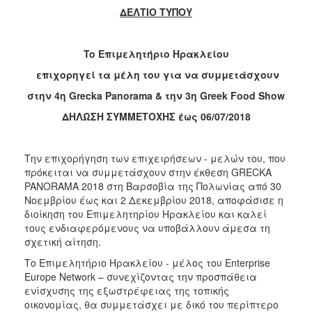
ΔΕΛΤΙΟ ΤΥΠΟΥ
2017
2016
T
o Επιμελητήριο Ηρακλείου
2015
επιχορηγεί τα μέλη του για να συμμετάσχουν
2012
στην
4
η
Grecka Panorama &
την
3
η
Greek Food Show
2011
ΔΗΛΩΣΗ ΣΥΜΜΕΤΟΧΗΣ έως 06/07/2018
Την επιχορήγηση των επιχειρήσεων - μελών του, που
Ο
πρόκειται να συμμετάσχουν στην έκθεση GRECKA
ΔΗΜΟΣ
PANORAMA 2018 στη Βαρσοβία της Πολωνίας από 30
Νοεμβρίου έως και 2 Δεκεμβρίου 2018, αποφάσισε η
ΠΟΛΙΤΙΣΜΟΣ
διοίκηση του Επιμελητηρίου Ηρακλείου και καλεί
τους ενδιαφερόμενους να υποβάλλουν άμεσα τη
σχετική αίτηση.
ΑΝΘΕΚΤΙΚΗ
ΠΟΛΗ
Το Επιμελητήριο Ηρακλείου - μέλος του Enterprise
Europe Network – συνεχίζοντας την προσπάθεια
ενίσχυσης της εξωστρέφειας της τοπικής
οικονομίας, θα συμμετάσχει με δικό του περίπτερο