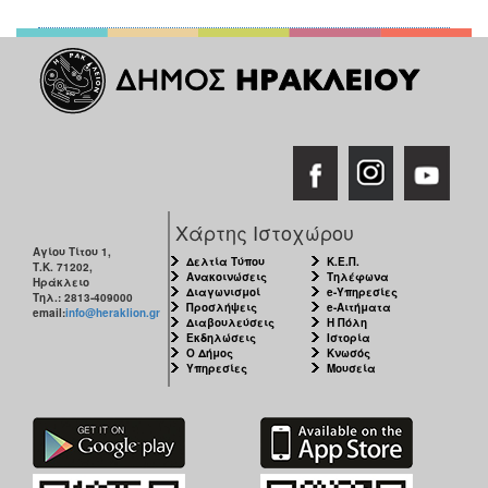
Χάρτης Ιστοχώρου
Αγίου Τίτου 1,
Δελτία Τύπου
Κ.Ε.Π.
Τ.Κ. 71202,
Ανακοινώσεις
Τηλέφωνα
Ηράκλειο
Διαγωνισμοί
e-Υπηρεσίες
Τηλ.: 2813-409000
Προσλήψεις
e-Αιτήματα
email:
info@heraklion.gr
Διαβουλεύσεις
Η Πόλη
Εκδηλώσεις
Ιστορία
Ο Δήμος
Κνωσός
Υπηρεσίες
Μουσεία