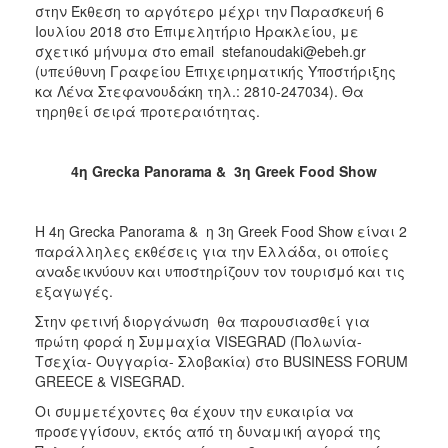
στην Έκθεση το αργότερο μέχρι την Παρασκευή 6
Ιουλίου 2018 στο Επιμελητήριο Ηρακλείου, με
σχετικό μήνυμα στο email stefanoudaki@ebeh.gr
(υπεύθυνη Γραφείου Επιχειρηματικής Υποστήριξης
κα Λένα Στεφανουδάκη τηλ.: 2810-247034). Θα
τηρηθεί σειρά προτεραιότητας.
4
η
Grecka Panorama & 3
η
Greek Food Show
Η 4η Grecka Panorama & η 3η Greek Food Show είναι 2
παράλληλες εκθέσεις για την Ελλάδα, οι οποίες
αναδεικνύουν και υποστηρίζουν τον τουρισμό και τις
εξαγωγές.
Στην φετινή διοργάνωση θα παρουσιασθεί για
πρώτη φορά η Συμμαχία VISEGRAD (Πολωνία-
Τσεχία- Ουγγαρία- Σλοβακία) στο BUSINESS FORUM
GREECE & VISEGRAD.
Οι συμμετέχοντες θα έχουν την ευκαιρία να
προσεγγίσουν, εκτός από τη δυναμική αγορά της