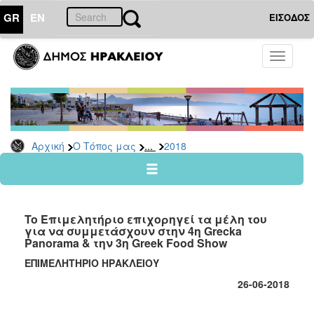
GR
EN
ΕΙΣΟΔΟΣ
Ο
Toggle
ΤΟΠΟΣ
navigati
ΜΑΣ
Ανακοινώσεις
Αρχείο
2026
...
Αρχική
Ο Τόπος μας
2018
2025
2024
2023
To Επιμελητήριο επιχορηγεί τα μέλη του
2022
για να συμμετάσχουν στην 4η Grecka
Panorama & την 3η Greek Food Show
2021
ΕΠΙΜΕΛΗΤΗΡΙΟ ΗΡΑΚΛΕΙΟΥ
2020
26
-0
6
-2018
2019
2018