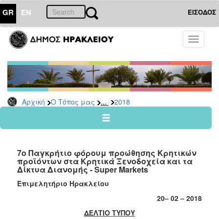
GR
EN
ΕΙΣΟΔΟΣ
Ο
Toggle
ΤΟΠΟΣ
navigati
ΜΑΣ
Ανακοινώσεις
Αρχείο
2026
...
Αρχική
Ο Τόπος μας
2018
2025
2024
2023
7ο Παγκρήτιο φόρουμ προώθησης Κρητικών
2022
προϊόντων στα Κρητικά Ξενοδοχεία και τα
Δίκτυα Διανομής - Super Markets
2021
Επιμελητήριο Ηρακλείου
2020
20– 02 – 2018
2019
ΔΕΛΤΙΟ ΤΥΠΟΥ
2018