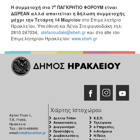
ο
Η συμμετοχή στο 7
ΠΑΓΚΡΗΤΙΟ ΦΟΡΟΥΜ είναι
ΔΩΡΕΑΝ αλλά απαιτείται η δήλωση συμμετοχής
μέχρι την Τετάρτη 14 Μαρτίου
στο Επιμελητήριο
Ηρακλείου. Υπεύθυνη κα Λένα Στεφανουδάκη τηλ:
2810 247034,
stefanoudaki@ebeh.gr
και στο site του
Επιμελητηρίου Ηρακλείου:
www.ebeh.gr
Χάρτης Ιστοχώρου
Αγίου Τίτου 1,
Δελτία Τύπου
Κ.Ε.Π.
Τ.Κ. 71202,
Ανακοινώσεις
Τηλέφωνα
Ηράκλειο
Διαγωνισμοί
e-Υπηρεσίες
Τηλ.: 2813-409000
Προσλήψεις
e-Αιτήματα
email:
info@heraklion.gr
Διαβουλεύσεις
Η Πόλη
Εκδηλώσεις
Ιστορία