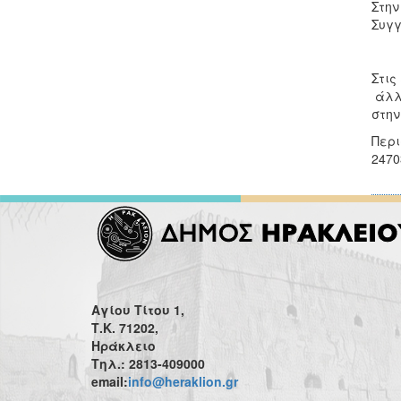
Στην
Συγγ
Στις
άλλα
στην
Περι
2470
Αγίου Τίτου 1,
Τ.Κ. 71202,
Ηράκλειο
Τηλ.: 2813-409000
email:
info@heraklion.gr