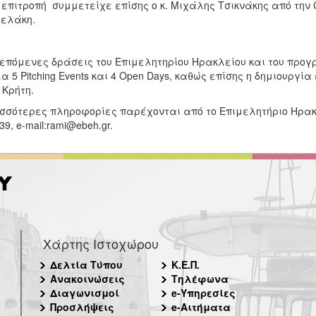
 επιτροπή συμμετείχε επίσης ο κ. Μιχάλης Τσικνάκης από την 
ελάκη.
 επόμενες δράσεις του Επιμελητηρίου Ηρακλείου και του πρ
 5 Pitching Events και 4 Open Days, καθώς επίσης η δημιουργία
 Κρήτη.
σσότερες πληροφορίες παρέχονται από το Επιμελητήριο Ηρακλ
39, e-mail:rami@ebeh.gr.
Χάρτης Ιστοχώρου
Δελτία Τύπου
Κ.Ε.Π.
Ανακοινώσεις
Τηλέφωνα
Διαγωνισμοί
e-Υπηρεσίες
Προσλήψεις
e-Αιτήματα