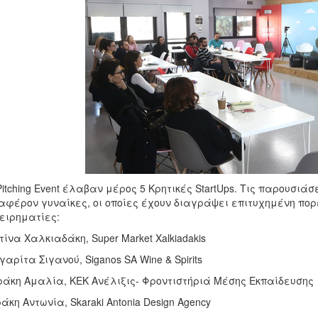
Pitching Event έλαβαν μέρος 5 Κρητικές StartUps. Τις παρουσ
αφέρον γυναίκες, οι οποίες έχουν διαγράψει επιτυχημένη πορεί
ειρηματίες:
τίνα Χαλκιαδάκη, Super Market Xalkiadakis
αρίτα Σιγανού, Siganos SA Wine & Spirits
ράκη Αμαλία, ΚΕΚ Ανέλιξις- Φροντιστήριά Μέσης Εκπαίδευσης
άκη Αντωνία, Skaraki Antonia Design Agency