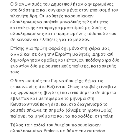
Ο διαγωνισμός του Δημοτικού ήταν αφιερωμένος
στο διάστημα και συγκεκριμένα στον εποικισμό του
πλανήτη Άρη. Οι μαθητές παρουσίασαν
ολοκληρωμένα projects μοναδικής τελειότητας
κατασκευής και προγραμματισμού με λύσεις
ολοκληρωμένες και τεκμηριωμένες τόσο πολύ που
σε κάνουν να ελπίζεις για το μέλλον.
Επίσης για πρώτη φορά όχι μόνο στη χώρα μας
αλλά και σε όλη την Ευρώπη μαθητές Δημοτικού
δημιούργησαν ομάδες και έπαιξαν ποδόσφαιρο δύο
εναντίον δύο με ρομποτικούς παίκτες, κατασκευής
τους.
Ο διαγωνισμός του Γυμνασίου είχε θέμα τις
επικοινωνίες στο Βυζάντιο. Όπως ακριβώς άναβαν
τις φρυκτωρίες (βίγλες) και από σημείο σε σημείο
έβλεπαν και μετέφεραν το μήνυμα στη
Κωνσταντινούπολη έτσι και στο διαγωνισμό το
ρομπότ σήκωνε τη σημαία (άναβε τη φρυκτωρία)
παίρνει τα μηνύματα και τα παραδίδει στη πόλη.
Τέλος τα παιδιά του Λυκείου παρουσίασαν
ολοκληρωμένα Projects με θέμα την αειφόρο