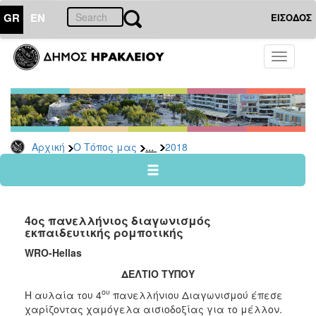
GR
EN
ΕΙΣΟΔΟΣ
Ο
Toggle
ΤΟΠΟΣ
navigati
ΜΑΣ
Ανακοινώσεις
Αρχείο
2026
...
Αρχική
Ο Τόπος μας
2018
2025
2024
2023
4ος πανελλήνιος διαγωνισμός
2022
εκπαιδευτικής ρομποτικής
2021
WRO-Hellas
2020
ΔΕΛΤΙΟ ΤΥΠΟΥ
2019
ου
Η αυλαία του 4
πανελλήνιου Διαγωνισμού έπεσε
χαρίζοντας χαμόγελα αισιοδοξίας για το μέλλον.
2018