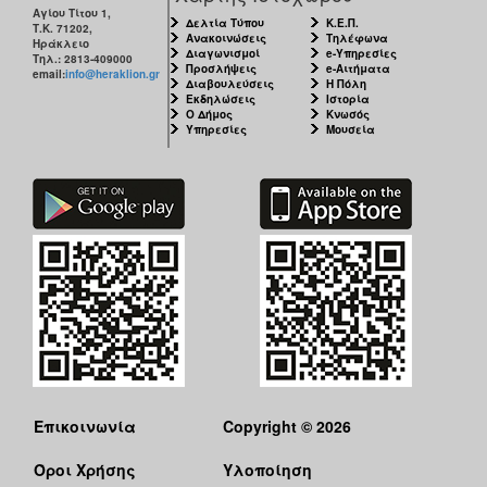
Αγίου Τίτου 1,
Δελτία Τύπου
Κ.Ε.Π.
Τ.Κ. 71202,
Ανακοινώσεις
Τηλέφωνα
Ηράκλειο
Διαγωνισμοί
e-Υπηρεσίες
Τηλ.: 2813-409000
Προσλήψεις
e-Αιτήματα
email:
info@heraklion.gr
Διαβουλεύσεις
Η Πόλη
Εκδηλώσεις
Ιστορία
Ο Δήμος
Κνωσός
Υπηρεσίες
Μουσεία
Επικοινωνία
Copyright © 2026
Όροι Χρήσης
Υλοποίηση