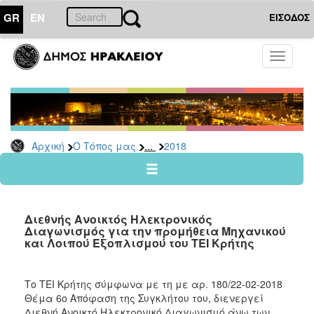
GR
EN
ΕΙΣΟΔΟΣ
Ο
Toggle
ΤΟΠΟΣ
navigati
ΜΑΣ
Ανακοινώσεις
Αρχείο
2026
...
Αρχική
Ο Τόπος μας
2018
2025
2024
2023
Διεθνής Ανοικτός Ηλεκτρονικός
2022
Διαγωνισμός για την προμήθεια Μηχανικού
και Λοιπού Εξοπλισμού του ΤΕΙ Κρήτης
2021
2020
Το ΤΕΙ Κρήτης σύμφωνα με τη με αρ. 180/22-02-2018
2019
Θέμα 6ο Απόφαση της Συγκλήτου του, διενεργεί
2018
Διεθνή Ανοικτό Ηλεκτρονικό Διαγωνισμό άνω των