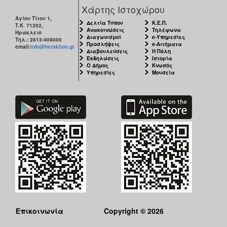
Χάρτης Ιστοχώρου
Αγίου Τίτου 1,
Δελτία Τύπου
Κ.Ε.Π.
Τ.Κ. 71202,
Ανακοινώσεις
Τηλέφωνα
Ηράκλειο
Διαγωνισμοί
e-Υπηρεσίες
Τηλ.: 2813-409000
Προσλήψεις
e-Αιτήματα
email:
info@heraklion.gr
Διαβουλεύσεις
Η Πόλη
Εκδηλώσεις
Ιστορία
Ο Δήμος
Κνωσός
Υπηρεσίες
Μουσεία
Επικοινωνία
Copyright © 2026