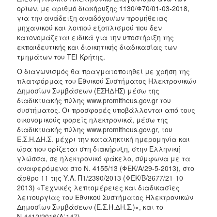
ορίων, με αριθμό διακήρυξης 1130/Φ70/01-03-2018,
2017
για την ανάδειξη αναδόχου/ων προμήθειας
2016
μηχανικού και λοιπού εξοπλισμού που δεν
κατονομάζεται ειδικά για την υποστήριξη της
2015
εκπαιδευτικής και διοικητικής διαδικασίας των
2012
τμημάτων του ΤΕΙ Κρήτης.
2011
Ο διαγωνισμός θα πραγματοποιηθεί με χρήση της
πλατφόρμας του Εθνικού Συστήματος Ηλεκτρονικών
Δημοσίων Συμβάσεων (ΕΣΗΔΗΣ) μέσω της
διαδικτυακής πύλης www.promitheus.gov.gr του
συστήματος. Οι προσφορές υποβάλλονται από τους
Ο
οικονομικούς φορείς ηλεκτρονικά, μέσω της
ΔΗΜΟΣ
διαδικτυακής πύλης www.promitheus.gov.gr, του
Ε.Σ.Η.ΔΗ.Σ. μέχρι την καταληκτική ημερομηνία και
ΠΟΛΙΤΙΣΜΟΣ
ώρα που ορίζεται στη διακήρυξη, στην Ελληνική
γλώσσα, σε ηλεκτρονικό φάκελο, σύμφωνα με τα
αναφερόμενα στο Ν. 4155/13 (ΦΕΚ/Α/29-5-2013), στο
ΑΝΘΕΚΤΙΚΗ
ΠΟΛΗ
άρθρο 11 της Υ.Α. Π1/2390/2013 (ΦΕΚ/Β/2677/21-10-
2013) «Τεχνικές λεπτομέρειες και διαδικασίες
λειτουργίας του Εθνικού Συστήματος Ηλεκτρονικών
Δημοσίων Συμβάσεων (Ε.Σ.Η.ΔΗ.Σ.)», και το
Ν.4412/2016(Α΄147).