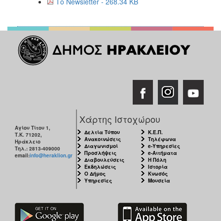
Το Newsletter - 268.34 KB
Χάρτης Ιστοχώρου
Αγίου Τίτου 1,
Δελτία Τύπου
Κ.Ε.Π.
Τ.Κ. 71202,
Ανακοινώσεις
Τηλέφωνα
Ηράκλειο
Διαγωνισμοί
e-Υπηρεσίες
Τηλ.: 2813-409000
Προσλήψεις
e-Αιτήματα
email:
info@heraklion.gr
Διαβουλεύσεις
Η Πόλη
Εκδηλώσεις
Ιστορία
Ο Δήμος
Κνωσός
Υπηρεσίες
Μουσεία