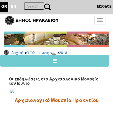
GR
EN
ΕΙΣΟΔΟΣ
Ο
Toggle
ΤΟΠΟΣ
navigati
ΜΑΣ
Ανακοινώσεις
Αρχείο
2026
...
Αρχική
Ο Τόπος μας
2018
2025
2024
2023
Οι εκδηλώσεις στο Αρχαιολογικό Μουσείο
2022
τον Ιούνιο
2021
2020
Αρχαιολογικό Μουσείο Ηρακλείου
2019
2018