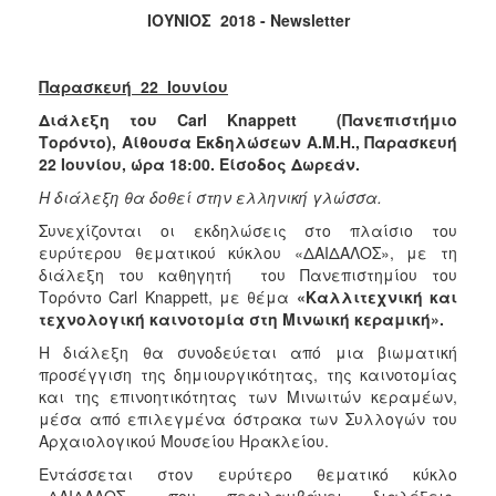
ΙΟΥΝΙΟΣ
2018 -
Newsletter
2017
2016
Παρασκευή
22
Ιουνίου
2015
Διάλεξη του Carl Knappett
(Πανεπιστήμιο
2012
Τορόντο), Αίθουσα Εκδηλώσεων Α.Μ.Η., Παρασκευή
2011
22 Ιουνίου, ώρα 18:00. Είσοδος Δωρεάν.
Η διάλεξη θα δοθεί στην ελληνική γλώσσα.
Συνεχίζονται οι εκδηλώσεις στο πλαίσιο του
ευρύτερου θεματικού κύκλου «ΔΑΙΔΑΛΟΣ», με τη
Ο
διάλεξη του καθηγητή του Πανεπιστημίου του
ΔΗΜΟΣ
Τορόντο Carl Knappett, με θέμα
«Καλλιτεχνική
και
τεχνολογική καινοτομία στη Μινωική κεραμική».
ΠΟΛΙΤΙΣΜΟΣ
Η διάλεξη θα συνοδεύεται από μια βιωματική
προσέγγιση της δημιουργικότητας, της καινοτομίας
ΑΝΘΕΚΤΙΚΗ
και της επινοητικότητας των Μινωιτών κεραμέων,
ΠΟΛΗ
μέσα από επιλεγμένα όστρακα των Συλλογών του
Αρχαιολογικού Μουσείου Ηρακλείου.
Εντάσσεται στον ευρύτερο θεματικό κύκλο
«ΔΑΙΔΑΛΟΣ», που περιλαμβάνει διαλέξεις,