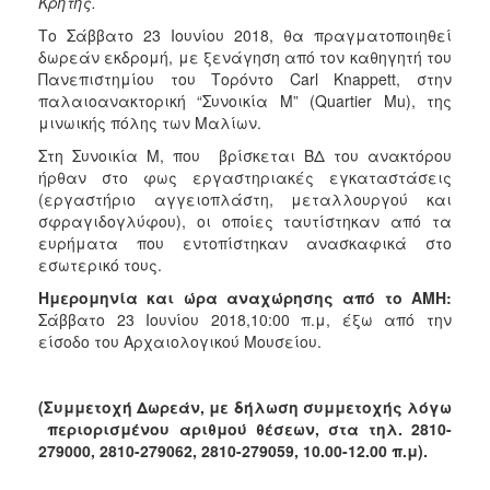
Κρήτης.
Το Σάββατο 23 Ιουνίου 2018, θα πραγματοποιηθεί
δωρεάν εκδρομή, με ξενάγηση από τον καθηγητή του
Πανεπιστημίου του Τορόντο Carl Knappett,
στην
παλαιοανακτορική “Συνοικία Μ” (Quartier Mu), της
μινωικής πόλης των Μαλίων.
Στη Συνοικία Μ, που βρίσκεται ΒΔ του ανακτόρου
ήρθαν στο φως εργαστηριακές εγκαταστάσεις
(εργαστήριο αγγειοπλάστη, μεταλλουργού και
σφραγιδογλύφου), οι οποίες ταυτίστηκαν από τα
ευρήματα που εντοπίστηκαν ανασκαφικά στο
εσωτερικό τους.
Ημερομηνία και ώρα αναχώρησης από το ΑΜΗ:
Σάββατο 23 Ιουνίου 2018,10:00 π.μ, έξω από την
είσοδο του Αρχαιολογικού Μουσείου.
(Συμμετοχή Δωρεάν, με δήλωση συμμετοχής λόγω
περιορισμένου αριθμού θέσεων, στα τηλ. 2810-
279000, 2810-279062, 2810-279059, 10.00-12.00 π.μ).