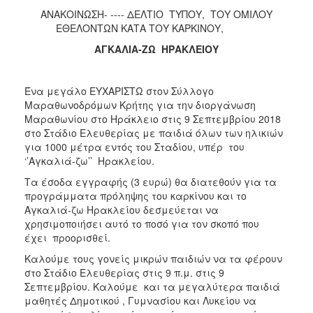
ΑΝΑΚΟΙΝΩΣΗ- ---- ΔΕΛΤΙΟ ΤΥΠΟΥ, ΤΟΥ ΟΜΙΛΟΥ
2017
ΕΘΕΛΟΝΤΩΝ ΚΑΤΑ ΤΟΥ ΚΑΡΚΙΝΟΥ,
2016
ΑΓΚΑΛΙΑ-ΖΩ ΗΡΑΚΛΕΙΟΥ
2015
2012
Ένα μεγάλο ΕΥΧΑΡΙΣΤΩ στον Σύλλογο
2011
Μαραθωνοδρόμων Κρήτης για την διοργάνωση
Μαραθωνίου στο Ηράκλειο στις 9 Σεπτεμβρίου 2018
στο Στάδιο Ελευθερίας με παιδιά όλων των ηλικιών
για 1000 μέτρα εντός του Σταδίου, υπέρ του
‘’Αγκαλιά-ζω’’ Ηρακλείου.
Ο
ΔΗΜΟΣ
Τα έσοδα εγγραφής (3 ευρώ) θα διατεθούν για τα
προγράμματα πρόληψης του καρκίνου και το
Αγκαλιά-ζω Ηρακλείου δεσμεύεται να
ΠΟΛΙΤΙΣΜΟΣ
χρησιμοποιήσει αυτό το ποσό για τον σκοπό που
έχει προορισθεί.
ΑΝΘΕΚΤΙΚΗ
ΠΟΛΗ
Καλούμε τους γονείς μικρών παιδιών να τα φέρουν
στο Στάδιο Ελευθερίας στις 9 π.μ. στις 9
Σεπτεμβρίου. Καλούμε και τα μεγαλύτερα παιδιά
μαθητές Δημοτικού , Γυμνασίου και Λυκείου να