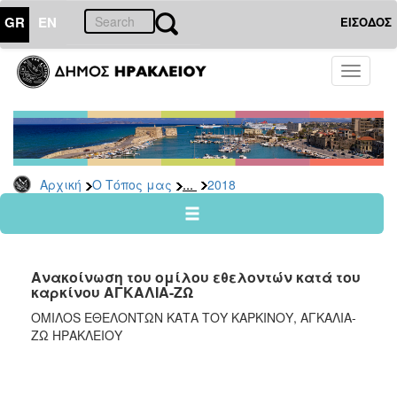
GR
EN
ΕΙΣΟΔΟΣ
Ο
Toggle
ΤΟΠΟΣ
navigati
ΜΑΣ
Ανακοινώσεις
Αρχείο
2026
...
Αρχική
Ο Τόπος μας
2018
2025
2024
2023
Ανακοίνωση του ομίλου εθελοντών κατά του
2022
καρκίνου ΑΓΚΑΛΙΑ-ΖΩ
2021
ΟΜΙΛΟS ΕΘΕΛΟΝΤΩΝ ΚΑΤΑ ΤΟΥ ΚΑΡΚΙΝΟΥ, ΑΓΚΑΛΙΑ-
ΖΩ ΗΡΑΚΛΕΙΟΥ
2020
2019
2018