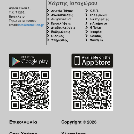
Χάρτης Ιστοχώρου
Αγίου Τίτου 1,
Δελτία Τύπου
Κ.Ε.Π.
Τ.Κ. 71202,
Ανακοινώσεις
Τηλέφωνα
Ηράκλειο
Διαγωνισμοί
e-Υπηρεσίες
Τηλ.: 2813-409000
Προσλήψεις
e-Αιτήματα
email:
info@heraklion.gr
Διαβουλεύσεις
Η Πόλη
Εκδηλώσεις
Ιστορία
Ο Δήμος
Κνωσός
Υπηρεσίες
Μουσεία
Επικοινωνία
Copyright © 2026
Όροι Χρήσης
Υλοποίηση