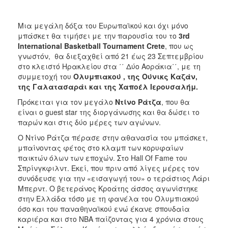
2017
Μια μεγάλη δόξα του Ευρωπαϊκού και όχι μόνο
2016
μπάσκετ θα τιμήσει με την παρουσία του το
3
rd
2015
International Basketball Tournament Crete
, που ως
γνωστόν, θα διεξαχθεί από 21 έως 23 Σεπτεμβρίου
2012
στο κλειστό Ηρακλείου στα ΄΄ Δύο Αοράκια΄΄, με τη
2011
συμμετοχή του
Ολυμπιακού , της Ούνικς Καζάν,
της Γαλατασαράι και της Χαποέλ Ιερουσαλήμ.
Πρόκειται για τον μεγάλο
Ντίνο Ράτζα
, που θα
είναι ο guest star της διοργάνωσης και θα δώσει το
παρών και στις δύο μέρες των αγώνων.
Ο
ΔΗΜΟΣ
Ο Ντίνο Ράτζα πέρασε στην αθανασία του μπάσκετ,
μπαίνοντας φέτος στο κλαμπ των κορυφαίων
ΠΟΛΙΤΙΣΜΟΣ
παικτών όλων των εποχών. Στο Hall Of Fame του
Σπρίνγκφιλντ. Εκεί, που πριν από λίγες μέρες τον
ΑΝΘΕΚΤΙΚΗ
συνόδευσε για την «εισαγωγή του» ο τεράστιος Λάρι
ΠΟΛΗ
Μπερντ. Ο βετεράνος Κροάτης άσσος αγωνίστηκε
στην Ελλάδα τόσο με τη φανέλα του Ολυμπιακού
όσο και του παναθηναϊκού ενώ έκανε σπουδαία
καριέρα και στο ΝΒΑ παίζοντας για 4 χρόνια στους