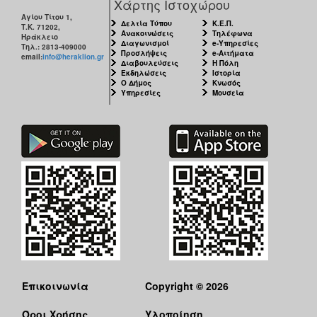
Χάρτης Ιστοχώρου
Αγίου Τίτου 1,
Δελτία Τύπου
Κ.Ε.Π.
Τ.Κ. 71202,
Ανακοινώσεις
Τηλέφωνα
Ηράκλειο
Διαγωνισμοί
e-Υπηρεσίες
Τηλ.: 2813-409000
Προσλήψεις
e-Αιτήματα
email:
info@heraklion.gr
Διαβουλεύσεις
Η Πόλη
Εκδηλώσεις
Ιστορία
Ο Δήμος
Κνωσός
Υπηρεσίες
Μουσεία
Επικοινωνία
Copyright © 2026
Όροι Χρήσης
Υλοποίηση