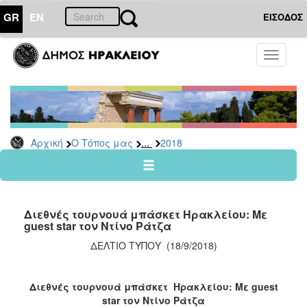
GR
EN
ΕΙΣΟΔΟΣ
Ο
Toggle
ΤΟΠΟΣ
navigati
ΜΑΣ
Ανακοινώσεις
Αρχείο
2026
...
Αρχική
Ο Τόπος μας
2018
2025
2024
2023
Διεθνές τουρνουά μπάσκετ Ηρακλείου: Με
2022
guest star τον Ντίνο Ράτζα
2021
ΔΕΛΤΙΟ ΤΥΠΟΥ (18/9/2018)
2020
2019
Διεθνές τουρνουά μπάσκετ Ηρακλείου: Με guest
star τον Ντίνο Ράτζα
2018