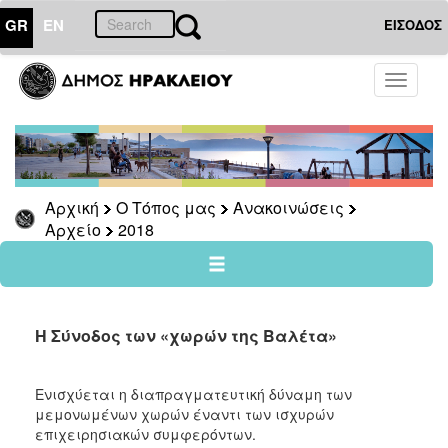
GR
EN
ΕΙΣΟΔΟΣ
Ο
Toggle
ΤΟΠΟΣ
navigati
ΜΑΣ
Ανακοινώσεις
Αρχείο
2026
Αρχική
Ο Τόπος μας
Ανακοινώσεις
Αρχείο
2018
2025
2024
2023
2022
Η Σύνοδος των «χωρών της Βαλέτα»
2021
2020
Ενισχύεται η διαπραγματευτική δύναμη των
μεμονωμένων χωρών έναντι των ισχυρών
2019
επιχειρησιακών συμφερόντων.
2018