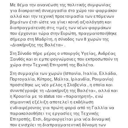
Με θέμα την ανανέωση της πολιτικής συμφωνίας
2017
για διακρατική συνεργασία στο χώρο του φαρμάκου
αλλά και την τεχνική προετοιμασία των επόμενων
2016
βημάτων έτσι ώστε να γίνει κοινή αξιολόγηση και
2015
διαπραγμάτευση στις τιμές των νέων φαρμάκων
που έρχονται τώρα στην Ευρώπη, πραγματοποιήθηκε
2012
σήμερα στη Μαδρίτη, η σύνοδος των 8 χωρών της
2011
«Διακήρυξης της Βαλέτα» .
Στη Σύνοδο πήρε μέρος ο υπουργός Υγείας, Ανδρέας
Ξανθός και οι εμπειρογνώμονες που εκπροσωπούν τη
χώρα στην Τεχνική Επιτροπή της Βαλέτα.
Ο
Στη συμμαχία των χωρών (Ισπανία, Ιταλία, Ελλάδα,
ΔΗΜΟΣ
Πορτογαλία, Κύπρος, Μάλτα, Ιρλανδία, Ρουμανία)
προστέθηκε ως νέο μέλος η Σλοβενία , η οποία και
ΠΟΛΙΤΙΣΜΟΣ
συνυπέγραψε τη «Διακήρυξη της Βαλέτα», αλλά και
η Κροατία με το status του «παρατηρητή», ενώ
ΑΝΘΕΚΤΙΚΗ
σημαντική εξέλιξη αποτελεί η εκδήλωση
ΠΟΛΗ
ενδιαφέροντος για πρώτη φορά από τη Γαλλία να
παρακολουθήσει τις εργασίες της Τεχνικής
Επιτροπής. Έτσι, δημιουργείται μια νέα δυναμική
που ενισχύει τη διαπραγματευτική δύναμη των