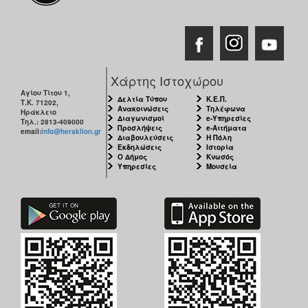
Χάρτης Ιστοχώρου
Αγίου Τίτου 1,
Δελτία Τύπου
Κ.Ε.Π.
Τ.Κ. 71202,
Ανακοινώσεις
Τηλέφωνα
Ηράκλειο
Διαγωνισμοί
e-Υπηρεσίες
Τηλ.: 2813-409000
Προσλήψεις
e-Αιτήματα
email:
info@heraklion.gr
Διαβουλεύσεις
Η Πόλη
Εκδηλώσεις
Ιστορία
Ο Δήμος
Κνωσός
Υπηρεσίες
Μουσεία