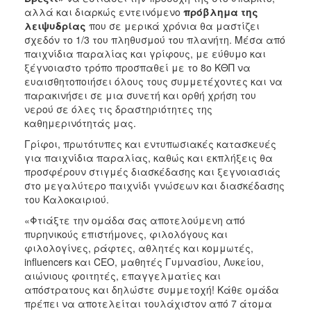
αλλά και διαρκώς εντεινόμενο
πρόβλημα της
λειψυδρίας
που σε μερικά χρόνια θα μαστίζει
σχεδόν το 1/3 του πληθυσμού του πλανήτη. Μέσα από
παιχνίδια παραλίας και γρίφους, με εύθυμο και
ξέγνοιαστο τρόπο προσπαθεί με το 8ο ΚΘΠ να
ευαισθητοποιήσει όλους τους συμμετέχοντες και να
παρακινήσει σε μια συνετή και ορθή χρήση του
νερού σε όλες τις δραστηριότητες της
καθημερινότητάς μας.
Γρίφοι, πρωτότυπες και εντυπωσιακές κατασκευές
για παιχνίδια παραλίας, καθώς και εκπλήξεις θα
προσφέρουν στιγμές διασκέδασης και ξεγνοιασιάς
στο μεγαλύτερο παιχνίδι γνώσεων και διασκέδασης
του Καλοκαιριού.
«Φτιάξτε την ομάδα σας αποτελούμενη από
πυρηνικούς επιστήμονες, φιλολόγους και
φιλολογίνες, ράφτες, αθλητές και κομμωτές,
influencers και CEO, μαθητές Γυμνασίου, Λυκείου,
αιώνιους φοιτητές, επαγγελματίες και
απόστρατους και δηλώστε συμμετοχή! Κάθε ομάδα
πρέπει να αποτελείται τουλάχιστον από 7 άτομα