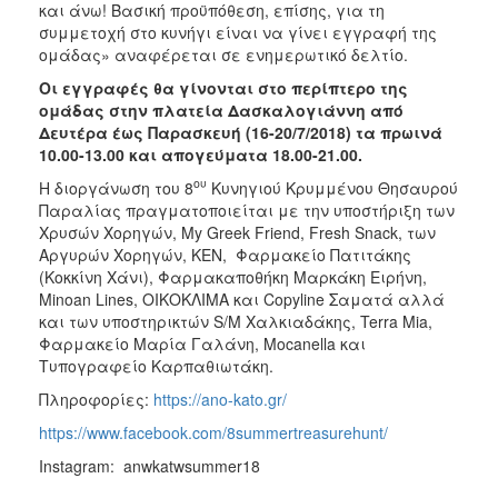
και άνω! Βασική προϋπόθεση, επίσης, για τη
συμμετοχή στο κυνήγι είναι να γίνει εγγραφή της
ομάδας» αναφέρεται σε ενημερωτικό δελτίο.
Οι εγγραφές θα γίνονται στο περίπτερο της
ομάδας στην πλατεία Δασκαλογιάννη από
Δευτέρα έως Παρασκευή (16-20/7/2018) τα πρωινά
10.00-13.00 και απογεύματα 18.00-21.00.
ου
Η διοργάνωση του 8
Κυνηγιού Κρυμμένου Θησαυρού
Παραλίας πραγματοποιείται με την υποστήριξη των
Χρυσών Χορηγών, My Greek Friend, Fresh Snack, των
Αργυρών Χορηγών, ΚΕΝ, Φαρμακείο Πατιτάκης
(Κοκκίνη Χάνι), Φαρμακαποθήκη Μαρκάκη Ειρήνη,
Minoan Lines, ΟΙΚΟΚΛΙΜΑ και Copyline Σαματά αλλά
και των υποστηρικτών S/M Χαλκιαδάκης, Terra Mia,
Φαρμακείο Μαρία Γαλάνη, Mocanella και
Τυπογραφείο Καρπαθιωτάκη.
Πληροφορίες:
https://ano-kato.gr/
https://www.facebook.com/8summertreasurehunt/
Instagram: anwkatwsummer18