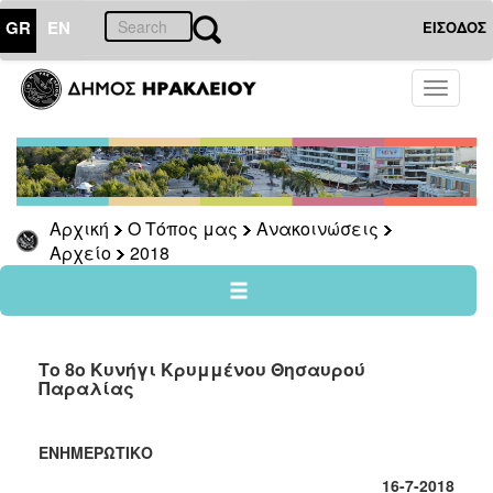
GR
EN
ΕΙΣΟΔΟΣ
Ο
Toggle
ΤΟΠΟΣ
navigati
ΜΑΣ
Ανακοινώσεις
Αρχείο
2026
Αρχική
Ο Τόπος μας
Ανακοινώσεις
Αρχείο
2018
2025
2024
2023
2022
Το 8ο Κυνήγι Κρυμμένου Θησαυρού
Παραλίας
2021
2020
ΕΝΗΜΕΡΩΤΙΚΟ
2019
16-7-2018
2018