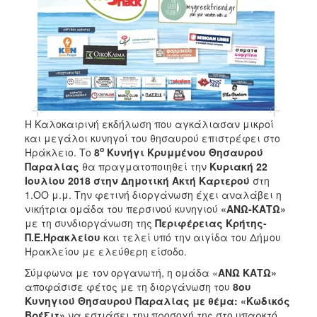
Η Καλοκαιρινή εκδήλωση που αγκάλιασαν μικροί
και μεγάλοι κυνηγοί του θησαυρού επιστρέφει στο
ο
Ηράκλειο. Το
8
Κυνήγι Κρυμμένου Θησαυρού
Παραλίας
θα πραγματοποιηθεί την
Κυριακή 22
Ιουλίου 2018 στην Δημοτική Ακτή Καρτερού
στη
1.ΟΟ μ.μ. Την φετινή διοργάνωση έχει αναλάβει η
νικήτρια ομάδα του περσινού κυνηγιού
«ΑΝΩ-ΚΑΤΩ»
με τη συνδιοργάνωση της
Περιφέρειας Κρήτης-
Π.Ε.Ηρακλείου
και τελεί υπό την αιγίδα του Δήμου
Ηρακλείου με ελεύθερη είσοδο.
Σύμφωνα με τον οργανωτή, η ομάδα «
ΑΝΩ ΚΑΤΩ»
αποφάσισε φέτος με τη διοργάνωση του
8ου
Κυνηγιού Θησαυρού Παραλίας με θέμα: «Κωδικός
Βρέξιτ»
να εστιάσει την προσοχή της στο υπαρκτό,