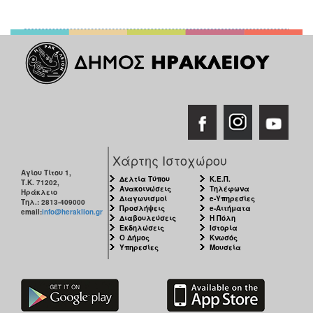
Χάρτης Ιστοχώρου
Αγίου Τίτου 1,
Δελτία Τύπου
Κ.Ε.Π.
Τ.Κ. 71202,
Ανακοινώσεις
Τηλέφωνα
Ηράκλειο
Διαγωνισμοί
e-Υπηρεσίες
Τηλ.: 2813-409000
Προσλήψεις
e-Αιτήματα
email:
info@heraklion.gr
Διαβουλεύσεις
Η Πόλη
Εκδηλώσεις
Ιστορία
Ο Δήμος
Κνωσός
Υπηρεσίες
Μουσεία