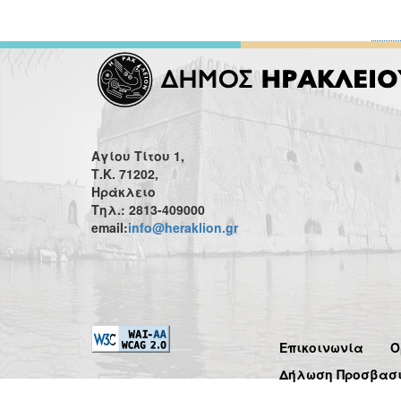
Αγίου Τίτου 1,
Τ.Κ. 71202,
Ηράκλειο
Τηλ.: 2813-409000
email:
info@heraklion.gr
Επικοινωνία
Ό
Δήλωση Προσβασ