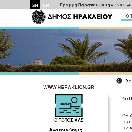
GR
EN
Γραμμή Παραπόνων τηλ : 2813-4
Ο 
Αρ
WWW.HERAKLION.GR
4o 
Θα θ
Ο ΤΟΠΟΣ ΜΑΣ
στα 
αυτό
Ανακοινώσεις