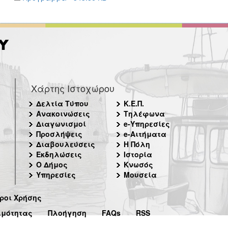
Χάρτης Ιστοχώρου
Δελτία Τύπου
Κ.Ε.Π.
Ανακοινώσεις
Τηλέφωνα
Διαγωνισμοί
e-Υπηρεσίες
Προσλήψεις
e-Αιτήματα
Διαβουλεύσεις
Η Πόλη
Εκδηλώσεις
Ιστορία
Ο Δήμος
Κνωσός
Υπηρεσίες
Μουσεία
ροι Χρήσης
ιμότητας
Πλοήγηση
FAQs
RSS