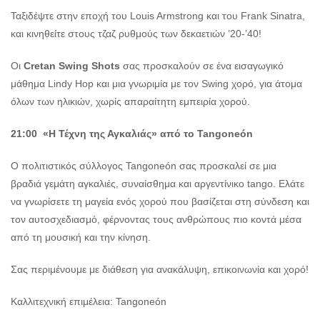
Ταξιδέψτε στην εποχή του Louis Armstrong και του Frank Sinatra,
και κινηθείτε στους τζαζ ρυθμούς των δεκαετιών ’20-’40!
Οι
Cretan Swing Shots
σας προσκαλούν σε ένα εισαγωγικό
μάθημα Lindy Hop και μια γνωριμία με τον Swing χορό, για άτομα
όλων των ηλικιών, χωρίς απαραίτητη εμπειρία χορού.
21:00 «Η Τέχνη της Αγκαλιάς» από το Tangoneón
Ο πολιτιστικός σύλλογος Tangoneón σας προσκαλεί σε μια
βραδιά γεμάτη αγκαλιές, συναίσθημα και αργεντίνικο tango. Ελάτε
να γνωρίσετε τη μαγεία ενός χορού που βασίζεται στη σύνδεση και
τον αυτοσχεδιασμό, φέρνοντας τους ανθρώπους πιο κοντά μέσα
από τη μουσική και την κίνηση.
Σας περιμένουμε με διάθεση για ανακάλυψη, επικοινωνία και χορό!
Καλλιτεχνική επιμέλεια: Tangoneón