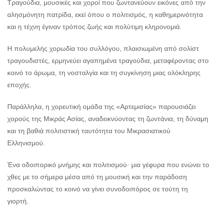
Τραγούδια, μουσικές και χοροί που ζωντανεύουν εικόνες από την
αλησμόνητη πατρίδα, εκεί όπου ο πολιτισμός, η καθημερινότητα
και η τέχνη έγιναν τρόπος ζωής και πολύτιμη κληρονομιά.
Η πολυμελής χορωδία του συλλόγου, πλαισιωμένη από σολίστ
τραγουδιστές, ερμηνεύει αγαπημένα τραγούδια, μεταφέροντας στο
κοινό το άρωμα, τη νοσταλγία και τη συγκίνηση μιας ολόκληρης
εποχής.
Παράλληλα, η χορευτική ομάδα της «Αρτεμισίας» παρουσιάζει
χορούς της Μικράς Ασίας, αναδεικνύοντας τη ζωντάνια, τη δύναμη
και τη βαθιά πολιτιστική ταυτότητα του Μικρασιατικού
Ελληνισμού.
Ένα οδοιπορικό μνήμης και πολιτισμού· μια γέφυρα που ενώνει το
χθες με το σήμερα μέσα από τη μουσική και την παράδοση
προσκαλώντας το κοινό να γίνει συνοδοιπόρος σε τούτη τη
γιορτή.