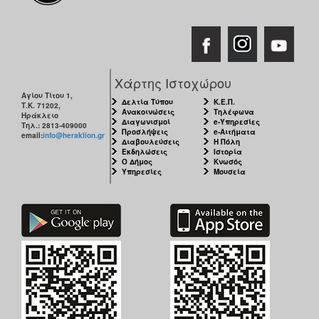
Χάρτης Ιστοχώρου
Αγίου Τίτου 1,
Δελτία Τύπου
Κ.Ε.Π.
Τ.Κ. 71202,
Ανακοινώσεις
Τηλέφωνα
Ηράκλειο
Διαγωνισμοί
e-Υπηρεσίες
Τηλ.: 2813-409000
Προσλήψεις
e-Αιτήματα
email:
info@heraklion.gr
Διαβουλεύσεις
Η Πόλη
Εκδηλώσεις
Ιστορία
Ο Δήμος
Κνωσός
Υπηρεσίες
Μουσεία