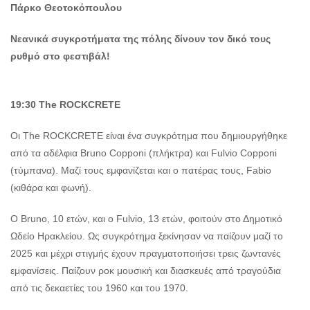
Πάρκο Θεοτοκόπουλου
Νεανικά συγκροτήματα της πόλης δίνουν τον δικό τους
ρυθμό στο φεστιβάλ!
19:30
The
ROCKCRETE
Οι The ROCKCRETE είναι ένα συγκρότημα που δημιουργήθηκε
από τα αδέλφια Bruno Copponi (πλήκτρα) και Fulvio Copponi
(τύμπανα). Μαζί τους εμφανίζεται και ο πατέρας τους, Fabio
(κιθάρα και φωνή).
Ο Bruno, 10 ετών, και ο Fulvio, 13 ετών, φοιτούν στο Δημοτικό
Ωδείο Ηρακλείου. Ως συγκρότημα ξεκίνησαν να παίζουν μαζί το
2025 και μέχρι στιγμής έχουν πραγματοποιήσει τρεις ζωντανές
εμφανίσεις. Παίζουν ροκ μουσική και διασκευές από τραγούδια
από τις δεκαετίες του 1960 και του 1970.