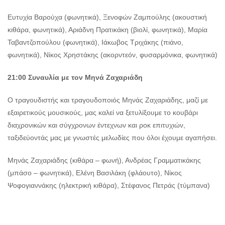
Ευτυχία Βαρούχα (φωνητικά), Ξενοφών Ζαμπούλης (ακουστική
κιθάρα, φωνητικά), Αριάδνη Πρατικάκη (βιολί, φωνητικά), Μαρία
Ταβαντζοπούλου (φωνητικά), Ιάκωβος Τριχάκης (πιάνο,
φωνητικά), Νίκος Χρηστάκης (ακορντεόν, φυσαρμόνικα, φωνητικά)
21:00 Συναυλία με τον Μηνά Ζαχαριάδη
Ο τραγουδιστής και τραγουδοποιός Μηνάς Ζαχαριάδης, μαζί με
εξαιρετικούς μουσικούς, μας καλεί να ξετυλίξουμε το κουβάρι
διαχρονικών και σύγχρονων έντεχνων και ροκ επιτυχιών,
ταξιδεύοντάς μας με γνωστές μελωδίες που όλοι έχουμε αγαπήσει.
Μηνάς Ζαχαριάδης (κιθάρα – φωνή), Ανδρέας Γραμματικάκης
(μπάσο – φωνητικά), Ελένη Βασιλάκη (φλάουτο), Νίκος
Ψοφογιαννάκης (ηλεκτρική κιθάρα), Στέφανος Πετράς (τύμπανα)