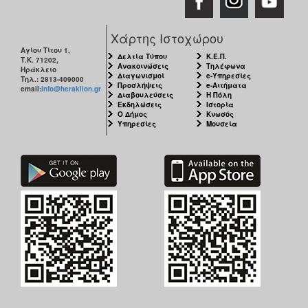
Χάρτης Ιστοχώρου
Αγίου Τίτου 1,
Δελτία Τύπου
Κ.Ε.Π.
Τ.Κ. 71202,
Ανακοινώσεις
Τηλέφωνα
Ηράκλειο
Διαγωνισμοί
e-Υπηρεσίες
Τηλ.: 2813-409000
Προσλήψεις
e-Αιτήματα
email:
info@heraklion.gr
Διαβουλεύσεις
Η Πόλη
Εκδηλώσεις
Ιστορία
Ο Δήμος
Κνωσός
Υπηρεσίες
Μουσεία