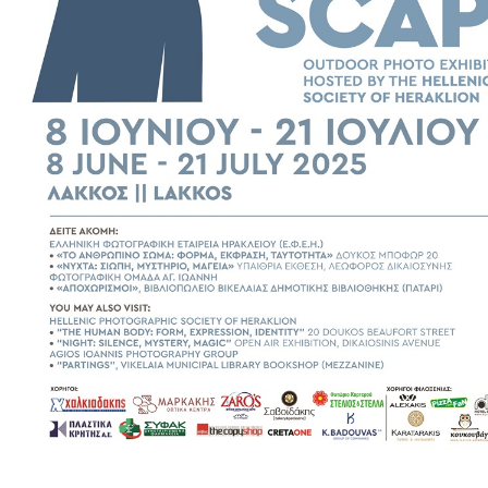
Εκθέσεις
Εκδηλώσεις
για
Παιδιά
Άλλες
Εκδηλώσεις
Ο
ΤΟΠΟΣ
ΜΑΣ
Ο
ΔΗΜΟΣ
ΠΟΛΙΤΙΣΜΟΣ
ΑΝΘΕΚΤΙΚΗ
ΠΟΛΗ