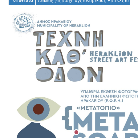
Τοποθεσία
Λάκκος (περιοχή υγειονομικού), Ηράκλειο
Ζωγραφική
Φωτογραφία
Τραγούδι
Μουσική
Κινηματογράφος
Χορός
Θέατρο
Παζάρι
Ειδών
Συνέδρια
Ημερίδες
-
Διημερίδες
Σεμινάρια-
Διαλέξεις-
Ομιλίες
Διάφορες