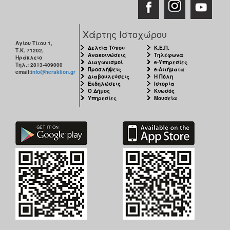
Χάρτης Ιστοχώρου
Αγίου Τίτου 1,
Δελτία Τύπου
Κ.Ε.Π.
Τ.Κ. 71202,
Ανακοινώσεις
Τηλέφωνα
Ηράκλειο
Διαγωνισμοί
e-Υπηρεσίες
Τηλ.: 2813-409000
Προσλήψεις
e-Αιτήματα
email:
info@heraklion.gr
Διαβουλεύσεις
Η Πόλη
Εκδηλώσεις
Ιστορία
Ο Δήμος
Κνωσός
Υπηρεσίες
Μουσεία