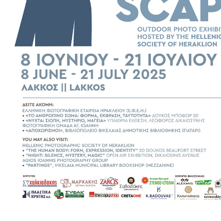
Εκθέσεις
Εκδηλώσεις
για
Παιδιά
Άλλες
Εκδηλώσεις
Ο
ΤΟΠΟΣ
ΜΑΣ
Ο
ΔΗΜΟΣ
ΠΟΛΙΤΙΣΜΟΣ
ΑΝΘΕΚΤΙΚΗ
ΠΟΛΗ