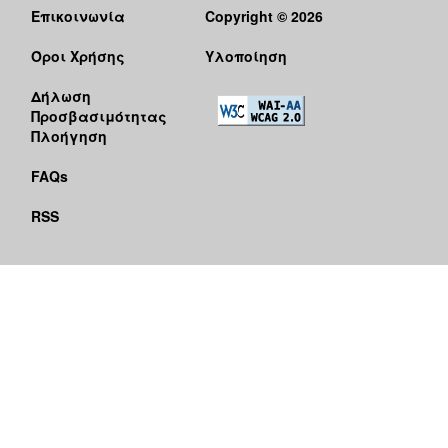
Επικοινωνία
Copyright © 2026
Όροι Χρήσης
Υλοποίηση
Δήλωση
Προσβασιμότητας
Πλοήγηση
FAQs
RSS