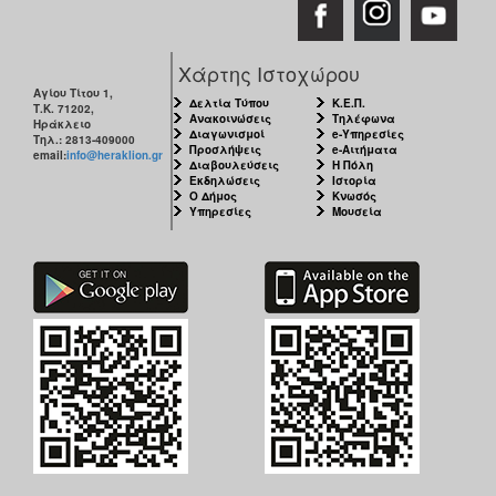
Χάρτης Ιστοχώρου
Αγίου Τίτου 1,
Δελτία Τύπου
Κ.Ε.Π.
Τ.Κ. 71202,
Ανακοινώσεις
Τηλέφωνα
Ηράκλειο
Διαγωνισμοί
e-Υπηρεσίες
Τηλ.: 2813-409000
Προσλήψεις
e-Αιτήματα
email:
info@heraklion.gr
Διαβουλεύσεις
Η Πόλη
Εκδηλώσεις
Ιστορία
Ο Δήμος
Κνωσός
Υπηρεσίες
Μουσεία