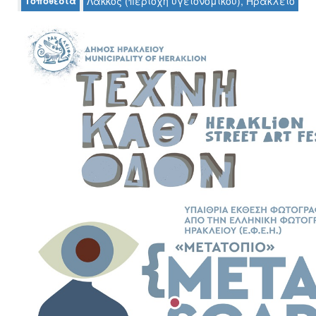
Τοποθεσία
Λάκκος (περιοχή υγειονομικού), Ηράκλειο
Ζωγραφική
Φωτογραφία
Τραγούδι
Μουσική
Κινηματογράφος
Χορός
Θέατρο
Παζάρι
Ειδών
Συνέδρια
Ημερίδες
-
Διημερίδες
Σεμινάρια-
Διαλέξεις-
Ομιλίες
Διάφορες