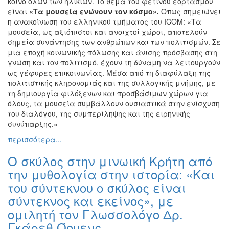
κοινό όλων των ηλικιών. To θέμα του φετινού εορτασμού
είναι
«Τα μουσεία ενώνουν τον κόσμο».
Όπως σημειώνει
η ανακοίνωση του ελληνικού τμήματος του ICOM: «Τα
μουσεία, ως αξιόπιστοι και ανοιχτοί χώροι, αποτελούν
σημεία συνάντησης των ανθρώπων και των πολιτισμών. Σε
μια εποχή κοινωνικής πόλωσης και άνισης πρόσβασης στη
γνώση και τον πολιτισμό, έχουν τη δύναμη να λειτουργούν
ως γέφυρες επικοινωνίας. Μέσα από τη διαφύλαξη της
πολιτιστικής κληρονομιάς και της συλλογικής μνήμης, με
τη δημιουργία φιλόξενων και προσβάσιμων χώρων για
όλους, τα μουσεία συμβάλλουν ουσιαστικά στην ενίσχυση
του διαλόγου, της συμπερίληψης και της ειρηνικής
συνύπαρξης.»
περισσότερα...
O σκύλος στην μινωική Κρήτη από
την μυθολογία στην ιστορία: «Και
του σύντεκνου ο σκύλος είναι
σύντεκνος και εκείνος», με
ομιλητή τον Γλωσσολόγο Δρ.
Γκάρεθ Όουενς