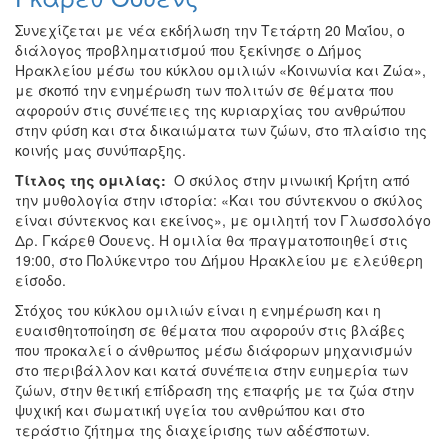
Συνεχίζεται με νέα εκδήλωση την Τετάρτη 20 Μαΐου, ο
διάλογος προβληματισμού που ξεκίνησε ο Δήμος
Ηρακλείου μέσω του κύκλου ομιλιών «Κοινωνία και Ζώα»,
με σκοπό την ενημέρωση των πολιτών σε θέματα που
αφορούν στις συνέπειες της κυριαρχίας του ανθρώπου
στην φύση και στα δικαιώματα των ζώων, στο πλαίσιο της
κοινής μας συνύπαρξης.
Τίτλος της ομιλίας:
O σκύλος στην μινωική Κρήτη από
την μυθολογία στην ιστορία: «Και του σύντεκνου ο σκύλος
είναι σύντεκνος και εκείνος», με ομιλητή τον Γλωσσολόγο
Δρ. Γκάρεθ Όουενς. Η ομιλία θα πραγματοποιηθεί στις
19:00, στο Πολύκεντρο του Δήμου Ηρακλείου με ελεύθερη
είσοδο.
Στόχος του κύκλου ομιλιών είναι η ενημέρωση και η
ευαισθητοποίηση σε θέματα που αφορούν στις βλάβες
που προκαλεί ο άνθρωπος μέσω διάφορων μηχανισμών
στο περιβάλλον και κατά συνέπεια στην ευημερία των
ζώων, στην θετική επίδραση της επαφής με τα ζώα στην
ψυχική και σωματική υγεία του ανθρώπου και στο
τεράστιο ζήτημα της διαχείρισης των αδέσποτων.