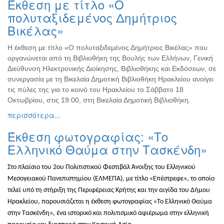
Έκθεση με τίτλο «Ο
Βιβλίο
πολυταξιδεμένος Δημήτριος
Ζωγραφική
Βικέλας»
Φωτογραφία
Η έκθεση με τίτλο «Ο πολυταξιδεμένος Δημήτριος Βικέλας» που
Τραγούδι
οργανώνεται από τη Βιβλιοθήκη της Βουλής των Ελλήνων, Γενική
Μουσική
Διεύθυνση Ηλεκτρονικής Διοίκησης, Βιβλιοθήκης και Εκδόσεων, σε
Κινηματογράφος
συνεργασία με τη Βικελαία Δημοτική Βιβλιοθήκη Ηρακλείου ανοίγει
τις πύλες της για το κοινό του Ηρακλείου το Σάββατο 18
Χορός
Οκτωβρίου, στις 19:00, στη Βικελαία Δημοτική Βιβλιοθήκη.
Θέατρο
περισσότερα...
Παζάρι
Έκθεση φωτογραφίας: «Το
Ειδών
Ελληνικό Θαύμα στην Τασκένδη»
Συνέδρια
Ημερίδες
Στο πλαίσιο του 2ου Πολιτιστικού Φεστιβάλ Άνοιξης του Ελληνικού
-
Μεσογειακού Πανεπιστημίου (ΕΛΜΕΠΑ), με τίτλο «Επέστρεφε», το οποίο
Διημερίδες
τελεί υπό τη στήριξη της Περιφέρειας Κρήτης και την αιγίδα του Δήμου
Σεμινάρια-
Ηρακλείου, παρουσιάζεται η έκθεση φωτογραφίας «Το Ελληνικό Θαύμα
Διαλέξεις-
στην Τασκένδη», ένα ιστορικό και πολιτισμικό αφιέρωμα στην ελληνική
Ομιλίες