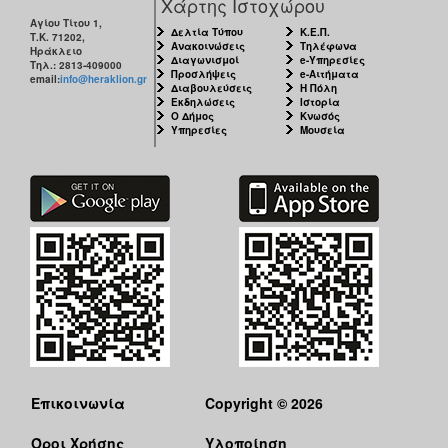
Χάρτης Ιστοχώρου
Αγίου Τίτου 1,
Δελτία Τύπου
Κ.Ε.Π.
Τ.Κ. 71202,
Ανακοινώσεις
Τηλέφωνα
Ηράκλειο
Διαγωνισμοί
e-Υπηρεσίες
Τηλ.: 2813-409000
Προσλήψεις
e-Αιτήματα
email:
info@heraklion.gr
Διαβουλεύσεις
Η Πόλη
Εκδηλώσεις
Ιστορία
Ο Δήμος
Κνωσός
Υπηρεσίες
Μουσεία
Επικοινωνία
Copyright © 2026
Όροι Χρήσης
Υλοποίηση