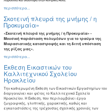
παρουσία και διασπορά στην Κεντρική Ασία.
Διάφορες
περισσότερα...
Εκθέσεις
Σκοτεινή πλευρά της μνήμης / η
Εκδηλώσεις
για
Προκυμαία»
Παιδιά
«Σκοτεινή πλευρά της μνήμης / η Προκυμαία» -
Άλλες
Μουσική παράσταση πολυμέσων για το τραύμα της
Εκδηλώσεις
Μικρασιατικής καταστροφής και τη διττή υπόσταση
της ρίζας μας».
περισσότερα...
Ο
Έκθεση Εικαστικών του
ΤΟΠΟΣ
ΜΑΣ
Καλλιτεχνικού Σχολείου
Ηρακλείου
Ο
ΔΗΜΟΣ
Την καθιερωμένη Έκθεση των Εικαστικών Εργαστηρίων του
διοργανώνει και φέτος το Καλλιτεχνικό Σχολείο
ΠΟΛΙΤΙΣΜΟΣ
Ηρακλείου. Η Έκθεση, που περιλαμβάνει έργα
ζωγραφικής, γλυπτικής, χαρακτικής, καθώς και
εγκαταστάσεις της τρέχουσας σχολικής χρονιάς των
ΑΝΘΕΚΤΙΚΗ