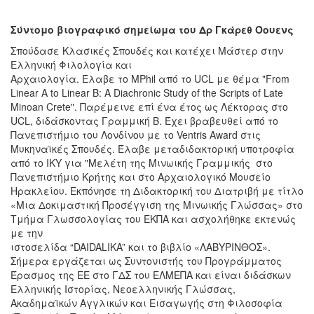
Σύντομο βιογραφικό σημείωμα του
Δρ Γκάρεθ Όουενς
Σπούδασε Κλασικές Σπουδές και κατέχει Μάστερ στην
Ελληνική Φιλολογία και
Αρχαιολογία. Έλαβε το MPhil από το UCL με θέμα "From
Linear A to Linear B: A Diachronic Study of the Scripts of Late
Minoan Crete". Παρέμεινε επί ένα έτος ως Λέκτορας στο
UCL, διδάσκοντας Γραμμική Β. Έχει βραβευθεί από το
Πανεπιστήμιο του Λονδίνου με το Ventris Award στις
Μυκηναϊκές Σπουδές. Έλαβε μεταδιδακτορική υποτροφία
από το ΙΚΥ για "Μελέτη της Μινωικής Γραμμικής στο
Πανεπιστήμιο Κρήτης και στο Αρχαιολογικό Μουσείο
Ηρακλείου. Εκπόνησε τη Διδακτορική του Διατριβή με τίτλο
«Μια Δοκιμαστική Προσέγγιση της Μινωικής Γλώσσας» στο
Τμήμα Γλωσσολογίας του ΕΚΠΑ και ασχολήθηκε εκτενώς
με την
ιστοσελίδα “DAIDALIKA” και το βιβλίο «ΛΑΒΥΡΙΝΘΟΣ».
Σήμερα εργάζεται ως Συντονιστής του Προγράμματος
Έρασμος της ΕΕ στο ΓΔΣ του ΕΛΜΕΠΑ και είναι διδάσκων
Ελληνικής Ιστορίας, Νεοελληνικής Γλώσσας,
Ακαδημαϊκών Αγγλικών και Εισαγωγής στη Φιλοσοφία