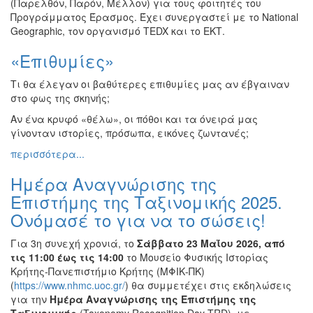
(Παρελθόν, Παρόν, Μέλλον) για τους φοιτητές του
Προγράμματος Έρασμος. Έχει συνεργαστεί με το National
Geographic, τον οργανισμό TEDX και το ΕΚΤ.
«Επιθυμίες»
Τι θα έλεγαν οι βαθύτερες επιθυμίες μας αν έβγαιναν
στο φως της σκηνής;
Αν ένα κρυφό «θέλω», οι πόθοι και τα όνειρά μας
γίνονταν ιστορίες, πρόσωπα, εικόνες ζωντανές;
περισσότερα...
Ημέρα Αναγνώρισης της
Επιστήμης της Ταξινομικής 2025.
Ονόμασέ το για να το σώσεις!
Για 3η συνεχή χρονιά, το
Σάββατο
23 Μαΐου 2026,
α
πό
τις 11:00 έως τις 14:00
το Μουσείο Φυσικής Ιστορίας
Κρήτης-Πανεπιστήμιο Κρήτης (ΜΦΙΚ-ΠΚ)
(
https://www.nhmc.uoc.gr/
) θα συμμετέχει στις εκδηλώσεις
για την
Ημέρα Αναγνώρισης της Επιστήμης της
Ταξινομικής
(Taxonomy Recognition Day-TRD), με