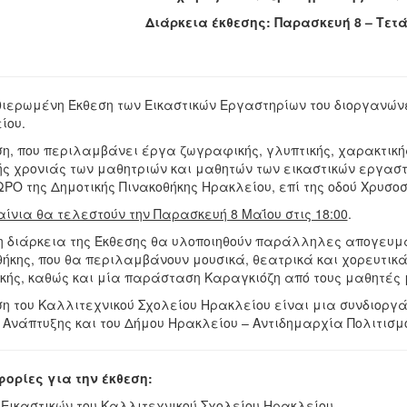
Διάρκεια έκθεσης: Παρασκευή 8 – Τετά
θιερωμένη Έκθεση των Εικαστικών Εργαστηρίων του διοργανώνε
ίου.
ση, που περιλαμβάνει έργα ζωγραφικής, γλυπτικής, χαρακτική
ής χρονιάς των μαθητριών και μαθητών των εικαστικών εργασ
ΡΟ της Δημοτικής Πινακοθήκης Ηρακλείου, επί της οδού Χρυσοσ
αίνια θα τελεστούν την Παρασκευή 8 Μαΐου στις 18:00
.
η διάρκεια της Έκθεσης θα υλοποιηθούν παράλληλες απογευμα
θήκης, που θα περιλαμβάνουν μουσικά, θεατρικά και χορευτικ
κής, καθώς και μία παράσταση Καραγκιόζη από τους μαθητές 
ση του Καλλιτεχνικού Σχολείου Ηρακλείου είναι μια συνδιοργ
 Ανάπτυξης και του Δήμου Ηρακλείου – Αντιδημαρχία Πολιτισμ
ορίες για την έκθεση:
 Εικαστικών του Καλλιτεχνικού Σχολείου Ηρακλείου