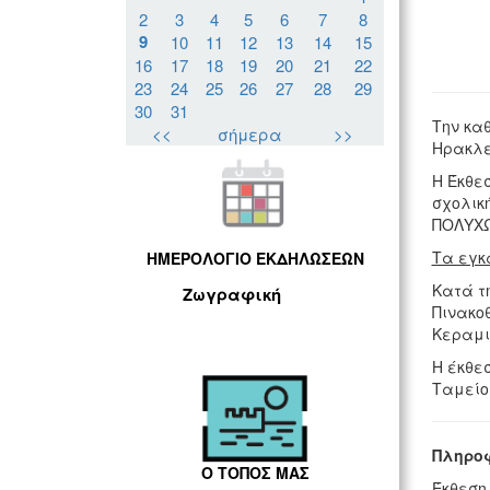
2
3
4
5
6
7
8
9
10
11
12
13
14
15
16
17
18
19
20
21
22
23
24
25
26
27
28
29
30
31
Την κα
<<
σήμερα
>>
Ηρακλε
Η Έκθε
σχολικ
ΠΟΛΥΧΩ
Τα εγκ
ΗΜΕΡΟΛΟΓΙΟ ΕΚΔΗΛΩΣΕΩΝ
Κατά τ
Ζωγραφική
Πινακο
Κεραμι
Η έκθε
Ταμείο
Πληροφ
Ο ΤΟΠΟΣ ΜΑΣ
Έκθεση