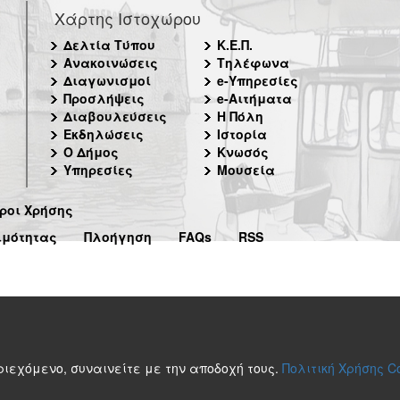
Χάρτης Ιστοχώρου
Δελτία Τύπου
Κ.Ε.Π.
Ανακοινώσεις
Τηλέφωνα
Διαγωνισμοί
e-Υπηρεσίες
Προσλήψεις
e-Αιτήματα
Διαβουλεύσεις
Η Πόλη
Εκδηλώσεις
Ιστορία
Ο Δήμος
Κνωσός
Υπηρεσίες
Μουσεία
ροι Χρήσης
ιμότητας
Πλοήγηση
FAQs
RSS
περιεχόμενο, συναινείτε με την αποδοχή τους.
Πολιτική Χρήσης C