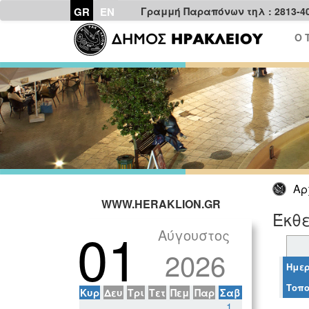
GR
EN
Γραμμή Παραπόνων τηλ : 2813-4
Ο 
Αρ
WWW.HERAKLION.GR
Έκθε
01
Αύγουστος
2026
Ημερ
Τοπο
Κυρ
Δευ
Τρι
Τετ
Πεμ
Παρ
Σαβ
1